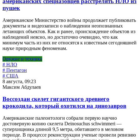
американских спецназовцев расстрелять НЛО из
пушек
Американское Министерство войны продолжает публиковать
документы и видеозаписи о наблюдении неопознанных
летающих объектов. Как и ранее, происхождение объектов из
наблюдений неясно, но достаточно очевидно, что как
минимум часть из них не относятся к известным сегодняшней
науке природным феноменам.
Оружие и техника
# НЛО
# Пентагон
# США
8 августа, 09:23
Максим Абдулаев
Воссоздан скелет гигантского древнего
крокодила, который охотился на динозавров
Американские палеонтологи собрали первую научно
достоверную копию скелета Deinosuchus schwimmeri —
суперхищника длиной 9,5 метра, обитавшего в меловом
периоде. В процессе реконструкции ученые провели ревизию