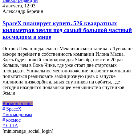
Выбор редакции
4 августа, 12:03
Александр Березин
SpaceX планирует купить 526 квадратных
километров земли под самый большой частный
космодром в мире
Остров Пекан недалеко от Мексиканского залива в Луизиане
вскоре перейдет в собственность компании Илона Маска.
Здесь будет новый космодром для Starship, почти в 20 раз
больше, чем в Бока-Чике, где уже стоят две стартовых
площадки. Уникальное местоположение позволит компании
попытаться реализовать амбициозную цель о запуске
миллиона низкоорбитальных спутников на орбиты, где
сегодня находится подавляющее меньшинство спутников
Земли.
Космонавтика
# SpaceX
# космодромы
# космос
# США
[miniorange_social_login]