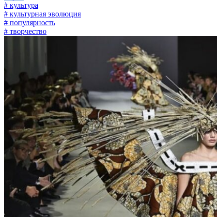
# культура
# культурная эволюция
# популярность
# творчество