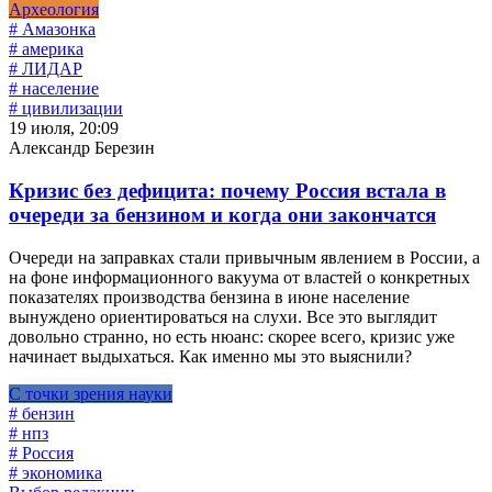
Археология
# Амазонка
# америка
# ЛИДАР
# население
# цивилизации
19 июля, 20:09
Александр Березин
Кризис без дефицита: почему Россия встала в
очереди за бензином и когда они закончатся
Очереди на заправках стали привычным явлением в России, а
на фоне информационного вакуума от властей о конкретных
показателях производства бензина в июне население
вынуждено ориентироваться на слухи. Все это выглядит
довольно странно, но есть нюанс: скорее всего, кризис уже
начинает выдыхаться. Как именно мы это выяснили?
С точки зрения науки
# бензин
# нпз
# Россия
# экономика