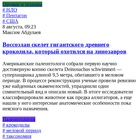
Оружие и техника
# НЛО
# Пентагон
# США
8 августа, 09:23
Максим Абдулаев
Воссоздан скелет гигантского древнего
крокодила, который охотился на динозавров
Американские палеонтологи собрали первую научно
достоверную копию скелета Deinosuchus schwimmeri —
суперхищника длиной 9,5 метра, обитавшего в меловом
периоде. В процессе реконструкции ученые провели ревизию
уже найденных окаменелостей, упразднили один
сомнительный вид и описали новый. В итоге исследователи
классифицировали животное как предка аллигаторов, а еще
нашли у него интересные анатомические особенности пока
неясного назначения.
Палеонтология
# крокодилы
# меловой период
# таксономия