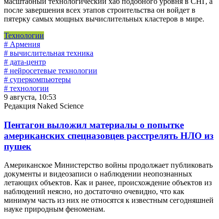
масштабный технологический хаб подобного уровня в СНГ, а
после завершения всех этапов строительства он войдет в
пятерку самых мощных вычислительных кластеров в мире.
Технологии
# Армения
# вычислительная техника
# дата-центр
# нейросетевые технологии
# суперкомпьютеры
# технологии
9 августа, 10:53
Редакция Naked Science
Пентагон выложил материалы о попытке
американских спецназовцев расстрелять НЛО из
пушек
Американское Министерство войны продолжает публиковать
документы и видеозаписи о наблюдении неопознанных
летающих объектов. Как и ранее, происхождение объектов из
наблюдений неясно, но достаточно очевидно, что как
минимум часть из них не относятся к известным сегодняшней
науке природным феноменам.