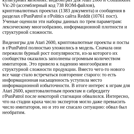
Vic-20 (ассемблерный код 738 ROM-файлов),
криптовалютных проектах (1383 документа) и сообщения в
разделах r/PunPatrol и r/Politics сайта Reddit (10761 пост).
Ученые оценили эти наборы данных по трем параметрам:
лексическому многообразию, информационной плотности и
структурной сложности.
Видеоигры для Atari 2600, криптовалютные проекты и посты
в r/PunPatrol полностью уложились в модель. Сначала они
пережили бурный рост популярности, из-за которого их
сообщества оказались заполнены огромным количеством
имитаторов. Это привело к падению многообразия и
структурной сложности продукции. Вместо чего-то нового
все чаще стало встречаться повторение старого: то есть
информационная насыщенность уступила место
информационной избыточности. В итоге интерес к играм для
Atari 2600, криптовалютным проектам и сабреддиту
r/PunPatrol после некоторой стагнации обвалился. Интересно,
что на стадии краха число экспертов могло даже превысить
число имитаторов, но и это не спасало ситуацию: обвал был
необратим.