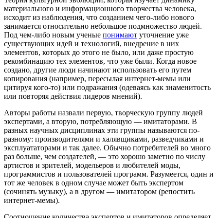
материального и информационного творчества человека,
исходит из наблюдения, что созданием чего-либо нового
занимается относительно небольшое подмножество людей.
Под чем-либо новым ученые
понимают
уточнение уже
существующих идей и технологий, внедрение в них
элементов, которых до этого не было, или даже простую
рекомбинацию тех элементов, что уже были. Когда новое
создано, другие люди начинают использовать его путем
копирования (например, пересылая интернет-мемы или
цитируя кого-то) или подражания (одеваясь как знаменитость
или повторяя действия лидеров мнений).
Авторы работы назвали первую, творческую группу людей
экспертами, а вторую, потребляющую — имитаторами. В
разных научных дисциплинах эти группы называются по-
разному: производителями и халявщиками, разведчиками и
эксплуататорами и так далее. Обычно потребителей во много
раз больше, чем создателей, — это хорошо заметно по числу
артистов и зрителей, модельеров и любителей моды,
программистов и пользователей программ. Разумеется, один и
тот же человек в одном случае может быть экспертом
(сочинять музыку), а в другом — имитатором (репостить
интернет-мемы).
Соотношение количества экспертов и имитаторов определяет,