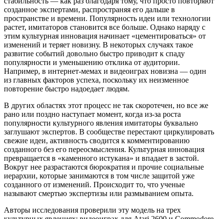
стабильность — как раз благодаря тому, что просто повторяют
созданное экспертами, распространяя его дальше в
пространстве и времени. Популярность идеи или технологии
растет, имитаторов становится все больше. Однако наряду с
этим культурная инновация начинает «цементироваться» от
изменений и теряет новизну. В некоторых случаях такое
развитие событий довольно быстро приводит к спаду
популярности и уменьшению отклика от аудитории.
Например, в интернет-мемах и видеоиграх новизна — один
из главных факторов успеха, поскольку их неизменное
повторение быстро надоедает людям.
В других областях этот процесс не так скоротечен, но все же
рано или поздно наступает момент, когда из-за роста
популярности культурного явления имитаторы буквально
заглушают экспертов. В сообществе перестают циркулировать
свежие идеи, активность сводится к комментированию
созданного без его переосмысления. Культурная инновация
превращается в «каменного истукана» и впадает в застой.
Вокруг нее разрастаются бюрократия и прочие социальные
иерархии, которые занимаются в том числе защитой уже
созданного от изменений. Происходит то, что ученые
называют смертью экспертизы или размыванием опыта.
Авторы исследования проверили эту модель на трех
культурных явлениях: видеоиграх для Atari 2600 и Commodore