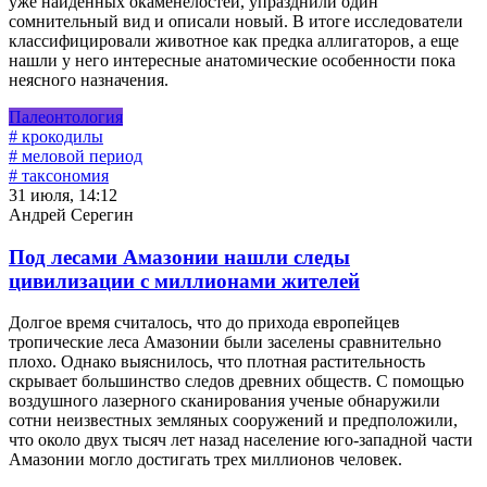
уже найденных окаменелостей, упразднили один
сомнительный вид и описали новый. В итоге исследователи
классифицировали животное как предка аллигаторов, а еще
нашли у него интересные анатомические особенности пока
неясного назначения.
Палеонтология
# крокодилы
# меловой период
# таксономия
31 июля, 14:12
Андрей Серегин
Под лесами Амазонии нашли следы
цивилизации с миллионами жителей
Долгое время считалось, что до прихода европейцев
тропические леса Амазонии были заселены сравнительно
плохо. Однако выяснилось, что плотная растительность
скрывает большинство следов древних обществ. С помощью
воздушного лазерного сканирования ученые обнаружили
сотни неизвестных земляных сооружений и предположили,
что около двух тысяч лет назад население юго-западной части
Амазонии могло достигать трех миллионов человек.