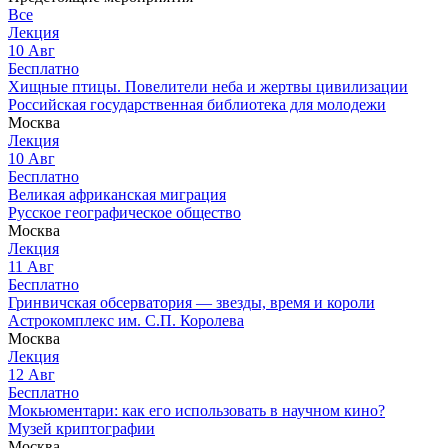
Все
Лекция
10
Авг
Бесплатно
Хищные птицы. Повелители неба и жертвы цивилизации
Российская государственная библиотека для молодежи
Москва
Лекция
10
Авг
Бесплатно
Великая африканская миграция
Русское географическое общество
Москва
Лекция
11
Авг
Бесплатно
Гринвичская обсерватория — звезды, время и короли
Астрокомплекс им. С.П. Королева
Москва
Лекция
12
Авг
Бесплатно
Мокьюментари: как его использовать в научном кино?
Музей криптографии
Москва