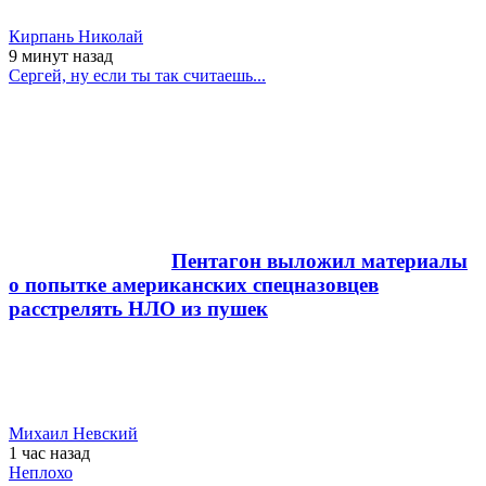
Кирпань Николай
9 минут
назад
Сергей, ну если ты так считаешь...
Пентагон выложил материалы
о попытке американских спецназовцев
расстрелять НЛО из пушек
Михаил Невский
1 час
назад
Неплохо