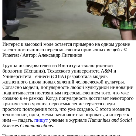
Интерес к высокой моде остается примерно на одном уровне
за счет постоянного переосмысления привычных вещей / ©
Pinterest / Автор: Александр Литвинов
Группа исследователей из Института эволюционной
биологии (Испания), Техасского университета A&M и
Университета Теннеси (США) разработала модель
жизненного цикла новых явлений человеческой культуры.
Согласно модели, популярность любой культурной инновации
подпитывается постоянным переосмыслением того, что уже
создано в ее рамках. Когда популярность достигает некоторого
критического уровня, переосмысление теряется среди
простого повторения того, что уже создано. С этого момента
технологии, идеи, мемы начинают стагнировать, а интерес к
ним — падать,
пишут
ученые в журнале
Humanities and Social
Sciences Communications
.
Теория культурной эволюции, которая изучает динамику