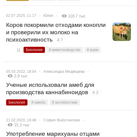
02.07.2025, 11:17
Юлия
118,7 тыс
Коров покормили отходами конопли
и проверили их молоко на
психоактивность
4.7
11
Биология
# животноводство
# корм
05.03.2022, 18:04
Александра Медведева
2,9 тыс
Ученые использовали амеб для
производства каннабиноидов
4.2
Биология
# амеба
# антибиотики
21.02.2020, 19:48
София Жаботинская
15,3 тыс
Употребление марихуаны отцами