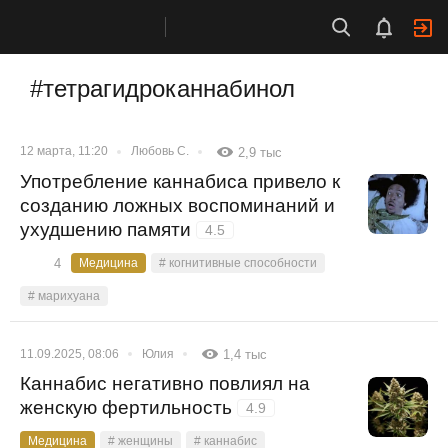
#тетрагидроканнабинол
12 марта, 11:20
Любовь С.
2,9 тыс
Употребление каннабиса привело к
созданию ложных воспоминаний и
ухудшению памяти
4.5
4
Медицина
# когнитивные способности
# марихуана
11.09.2025, 08:06
Юлия
1,4 тыс
Каннабис негативно повлиял на
женскую фертильность
4.9
Медицина
# женщины
# каннабис