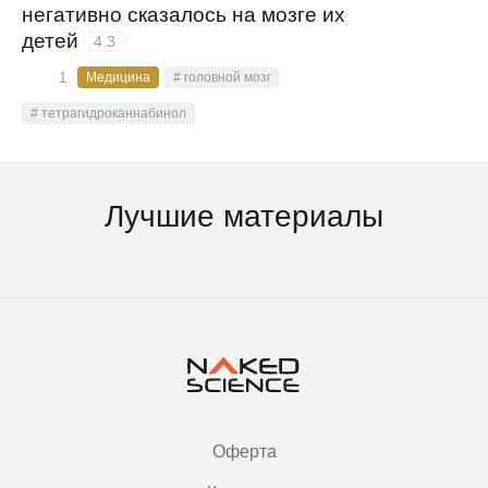
негативно сказалось на мозге их
детей
4.3
1
Медицина
# головной мозг
# тетрагидроканнабинол
Лучшие материалы
Оферта