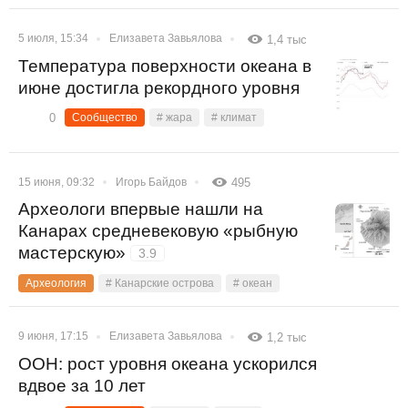
5 июля, 15:34
Елизавета Завьялова
1,4 тыс
Температура поверхности океана в
июне достигла рекордного уровня
0
Сообщество
# жара
# климат
15 июня, 09:32
Игорь Байдов
495
Археологи впервые нашли на
Канарах средневековую «рыбную
мастерскую»
3.9
Археология
# Канарские острова
# океан
9 июня, 17:15
Елизавета Завьялова
1,2 тыс
ООН: рост уровня океана ускорился
вдвое за 10 лет