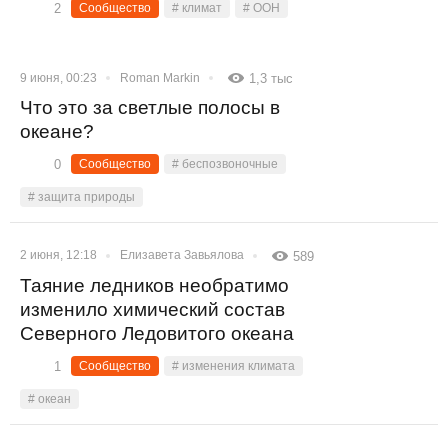
2
Сообщество
# климат
# ООН
9 июня, 00:23
Roman Markin
1,3 тыс
Что это за светлые полосы в
океане?
0
Сообщество
# беспозвоночные
# защита природы
2 июня, 12:18
Елизавета Завьялова
589
Таяние ледников необратимо
изменило химический состав
Северного Ледовитого океана
1
Сообщество
# изменения климата
# океан