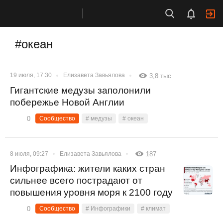
#океан
19 июля, 17:30
Елизавета Завьялова
3,8 тыс
Гигантские медузы заполонили
побережье Новой Англии
0
Сообщество
# медузы
# океан
8 июля, 09:27
Елизавета Завьялова
187
Инфографика: жители каких стран
сильнее всего пострадают от
повышения уровня моря к 2100 году
0
Сообщество
# Инфографики
# климат