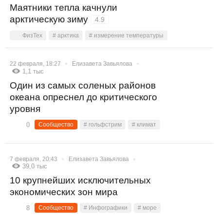
Маятники тепла качнули
арктическую зиму
4.9
ФизТех
# арктика
# измерение температуры
22 февраля, 18:27
Елизавета Завьялова
1,1 тыс
Один из самых соленых районов
океана опреснел до критического
уровня
0
Сообщество
# гольфстрим
# климат
7 февраля, 20:43
Елизавета Завьялова
39,0 тыс
10 крупнейших исключительных
экономических зон мира
8
Сообщество
# Инфографики
# море