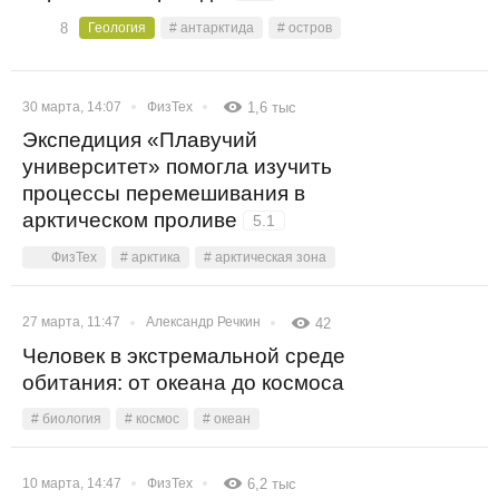
8
Геология
# антарктида
# остров
30 марта, 14:07
ФизТех
1,6 тыс
Экспедиция «Плавучий
университет» помогла изучить
процессы перемешивания в
арктическом проливе
5.1
ФизТех
# арктика
# арктическая зона
27 марта, 11:47
Александр Речкин
42
Человек в экстремальной среде
обитания: от океана до космоса
# биология
# космос
# океан
10 марта, 14:47
ФизТех
6,2 тыс