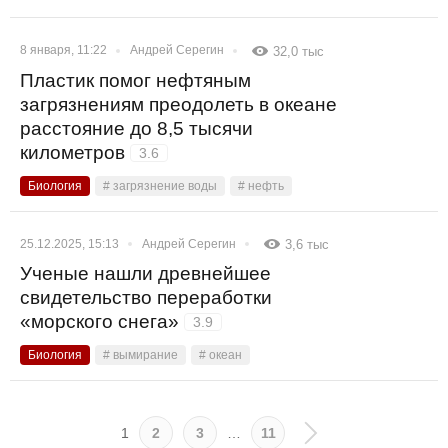
8 января, 11:22
Андрей Серегин
32,0 тыс
Пластик помог нефтяным
загрязнениям преодолеть в океане
расстояние до 8,5 тысячи
километров
3.6
Биология
# загрязнение воды
# нефть
25.12.2025, 15:13
Андрей Серегин
3,6 тыс
Ученые нашли древнейшее
свидетельство переработки
«морского снега»
3.9
Биология
# вымирание
# океан
1
2
3
…
11