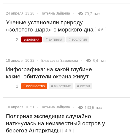
24 апреля, 13:28
Татьяна Зайцева
70,7 тыс
Ученые установили природу
«золотого шара» с морского дна
4.6
2
Биология
# актиния
# зоология
18 апреля, 10:22
Елизавета Завьялова
6,4 тыс
Инфографика: на какой глубине
какие обитатели океана живут
1
Сообщество
# животные
# океан
10 апреля, 10:51
Татьяна Зайцева
130,6 тыс
Полярная экспедиция случайно
наткнулась на неизвестный остров у
берегов Антарктиды
4.9