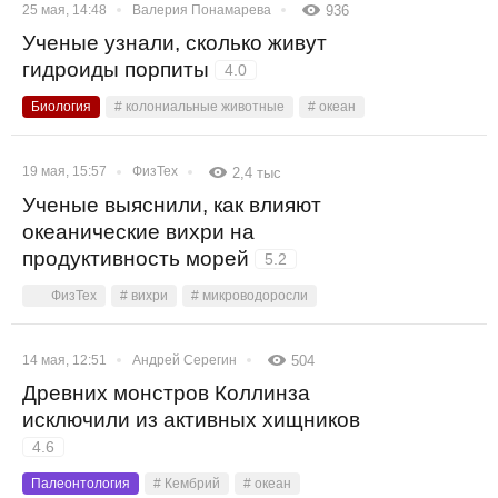
25 мая, 14:48
Валерия Понамарева
936
Ученые узнали, сколько живут
гидроиды порпиты
4.0
Биология
# колониальные животные
# океан
19 мая, 15:57
ФизТех
2,4 тыс
Ученые выяснили, как влияют
океанические вихри на
продуктивность морей
5.2
ФизТех
# вихри
# микроводоросли
14 мая, 12:51
Андрей Серегин
504
Древних монстров Коллинза
исключили из активных хищников
4.6
Палеонтология
# Кембрий
# океан