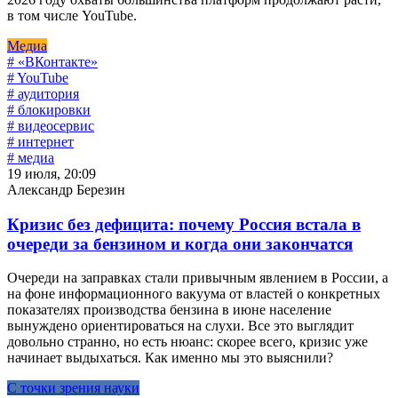
в том числе YouTube.
Медиа
# «ВКонтакте»
# YouTube
# аудитория
# блокировки
# видеосервис
# интернет
# медиа
19 июля, 20:09
Александр Березин
Кризис без дефицита: почему Россия встала в
очереди за бензином и когда они закончатся
Очереди на заправках стали привычным явлением в России, а
на фоне информационного вакуума от властей о конкретных
показателях производства бензина в июне население
вынуждено ориентироваться на слухи. Все это выглядит
довольно странно, но есть нюанс: скорее всего, кризис уже
начинает выдыхаться. Как именно мы это выяснили?
С точки зрения науки