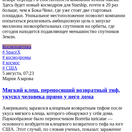
Здесь будет новый космодром для Starship, почти в 20 раз
больше, чем в Бока-Чике, где уже стоят две стартовых
площадки. Уникальное местоположение позволит компании
попытаться реализовать амбициозную цель о запуске
миллиона низкоорбитальных спутников на орбиты, где
сегодня находится подавляющее меньшинство спутников
Земли.
Космонавтика
# SpaceX
# космодромы
# космос
# США
5 августа, 07:23
Мария Азарова
Мягкий клещ, переносящий возвратный тиф,
укусил человека прямо у него дома
Американец заразился клещевым возвратным тифом после
укуса мягкого клеща, которого обнаружил у себя дома.
Паукообразное было переносчиком Borrelia turicatae —
основного возбудителя клещевого возвратного тифа на юге
США. Этот случай, по словам ученых, показал: заражение