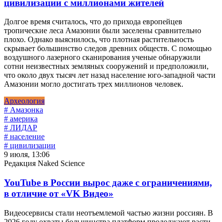
цивилизации с миллионами жителей
Долгое время считалось, что до прихода европейцев
тропические леса Амазонии были заселены сравнительно
плохо. Однако выяснилось, что плотная растительность
скрывает большинство следов древних обществ. С помощью
воздушного лазерного сканирования ученые обнаружили
сотни неизвестных земляных сооружений и предположили,
что около двух тысяч лет назад население юго-западной части
Амазонии могло достигать трех миллионов человек.
Археология
# Амазонка
# америка
# ЛИДАР
# население
# цивилизации
9 июля, 13:06
Редакция Naked Science
YouTube в России вырос даже с ограничениями,
в отличие от «VK Видео»
Видеосервисы стали неотъемлемой частью жизни россиян. В
2026 году охваты большинства платформ продолжают расти,