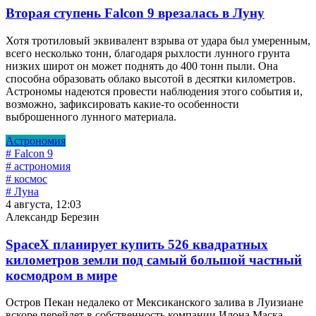
Вторая ступень Falcon 9 врезалась в Луну
Хотя тротиловый эквивалент взрыва от удара был умеренным,
всего несколько тонн, благодаря рыхлости лунного грунта
низких широт он может поднять до 400 тонн пыли. Она
способна образовать облако высотой в десятки километров.
Астрономы надеются провести наблюдения этого события и,
возможно, зафиксировать какие-то особенности
выброшенного лунного материала.
Астрономия
# Falcon 9
# астрономия
# космос
# Луна
4 августа, 12:03
Александр Березин
SpaceX планирует купить 526 квадратных
километров земли под самый большой частный
космодром в мире
Остров Пекан недалеко от Мексиканского залива в Луизиане
вскоре перейдет в собственность компании Илона Маска.