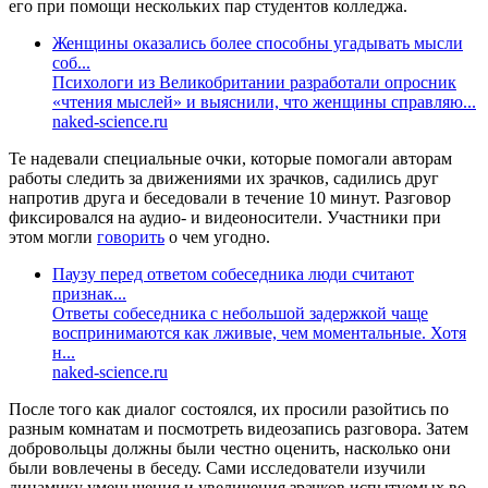
его при помощи нескольких пар студентов колледжа.
Женщины оказались более способны угадывать мысли
соб...
Психологи из Великобритании разработали опросник
«чтения мыслей» и выяснили, что женщины справляю...
naked-science.ru
Те надевали специальные очки, которые помогали авторам
работы следить за движениями их зрачков, садились друг
напротив друга и беседовали в течение 10 минут. Разговор
фиксировался на аудио- и видеоносители. Участники при
этом могли
говорить
о чем угодно.
Паузу перед ответом собеседника люди считают
признак...
Ответы собеседника с небольшой задержкой чаще
воспринимаются как лживые, чем моментальные. Хотя
н...
naked-science.ru
После того как диалог состоялся, их просили разойтись по
разным комнатам и посмотреть видеозапись разговора. Затем
добровольцы должны были честно оценить, насколько они
были вовлечены в беседу. Сами исследователи изучили
динамику уменьшения и увеличения зрачков испытуемых во