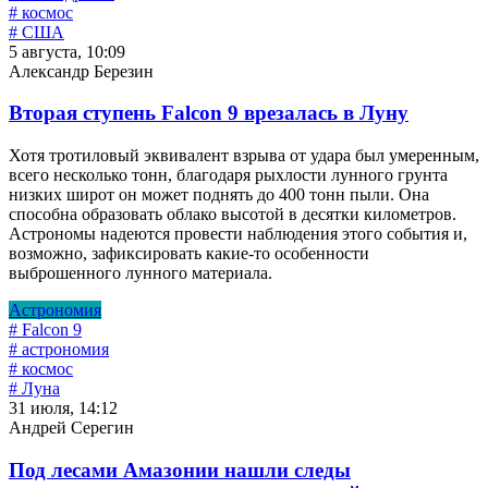
# космос
# США
5 августа, 10:09
Александр Березин
Вторая ступень Falcon 9 врезалась в Луну
Хотя тротиловый эквивалент взрыва от удара был умеренным,
всего несколько тонн, благодаря рыхлости лунного грунта
низких широт он может поднять до 400 тонн пыли. Она
способна образовать облако высотой в десятки километров.
Астрономы надеются провести наблюдения этого события и,
возможно, зафиксировать какие-то особенности
выброшенного лунного материала.
Астрономия
# Falcon 9
# астрономия
# космос
# Луна
31 июля, 14:12
Андрей Серегин
Под лесами Амазонии нашли следы