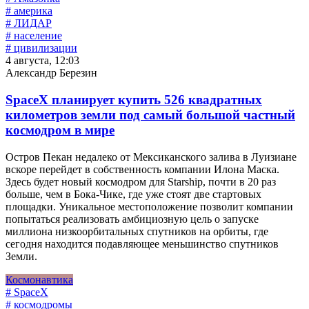
# америка
# ЛИДАР
# население
# цивилизации
4 августа, 12:03
Александр Березин
SpaceX планирует купить 526 квадратных
километров земли под самый большой частный
космодром в мире
Остров Пекан недалеко от Мексиканского залива в Луизиане
вскоре перейдет в собственность компании Илона Маска.
Здесь будет новый космодром для Starship, почти в 20 раз
больше, чем в Бока-Чике, где уже стоят две стартовых
площадки. Уникальное местоположение позволит компании
попытаться реализовать амбициозную цель о запуске
миллиона низкоорбитальных спутников на орбиты, где
сегодня находится подавляющее меньшинство спутников
Земли.
Космонавтика
# SpaceX
# космодромы