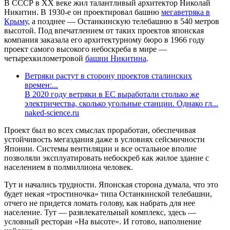
В СССР в XX веке жил талантливый архитектор Николай
Никитин. В 1930-е он проектировал башню
мегаветряка в
Крыму,
а позднее — Останкинскую телебашню в 540 метров
высотой. Под впечатлением от таких проектов японская
компания заказала его архитектурному бюро в 1966 году
проект самого высокого небоскреба в мире —
четырехкилометровой
башни Никитина
.
Ветряки растут в сторону проектов сталинских
времен:...
В 2020 году ветряки в ЕС выработали столько же
электричества, сколько угольные станции. Однако гл...
naked-science.ru
Проект был во всех смыслах проработан, обеспечивая
устойчивость мегаздания даже в условиях сейсмичности
Японии. Системы вентиляции и все остальное вполне
позволяли эксплуатировать небоскреб как жилое здание с
населением в полмиллиона человек.
Тут и начались трудности. Японская сторона думала, что это
будет некая «тростиночка» типа Останкинской телебашни,
отчего не придется ломать голову, как набрать для нее
население. Тут — развлекательный комплекс, здесь —
условный ресторан «На высоте». И готово, наполнение