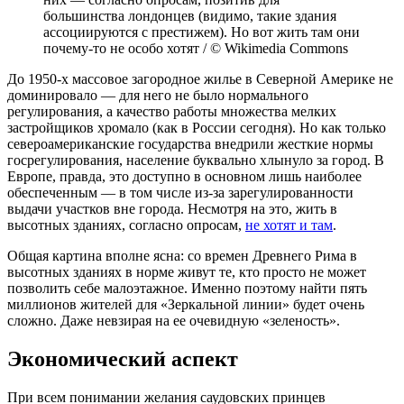
большинства лондонцев (видимо, такие здания
ассоциируются с престижем). Но вот жить там они
почему-то не особо хотят / © Wikimedia Commons
До 1950-х массовое загородное жилье в Северной Америке не
доминировало — для него не было нормального
регулирования, а качество работы множества мелких
застройщиков хромало (как в России сегодня). Но как только
североамериканские государства внедрили жесткие нормы
госрегулирования, население буквально хлынуло за город. В
Европе, правда, это доступно в основном лишь наиболее
обеспеченным — в том числе из-за зарегулированности
выдачи участков вне города. Несмотря на это, жить в
высотных зданиях, согласно опросам,
не хотят и там
.
Общая картина вполне ясна: со времен Древнего Рима в
высотных зданиях в норме живут те, кто просто не может
позволить себе малоэтажное. Именно поэтому найти пять
миллионов жителей для «Зеркальной линии» будет очень
сложно. Даже невзирая на ее очевидную «зеленость».
Экономический аспект
При всем понимании желания саудовских принцев