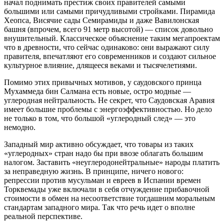
начал поднимать престиж своих правителей самыми
большими или самыми причудливыми стройками. Пирамида
Хеопса, Висячие сады Семирамиды и даже Вавилонская
башня (впрочем, всего 91 метр высотой) — список довольно
внушительный. Классическое объяснение таким мегапроектам
что в древности, что сейчас одинаково: они выражают силу
правителя, впечатляют его современников и создают сильное
культурное влияние, длящееся веками и тысячелетиями.
Помимо этих привычных мотивов, у саудовского принца
Мухаммеда бин Салмана есть новые, остро модные —
углеродная нейтральность. Не секрет, что Саудовская Аравия
имеет большие проблемы с энергоэффективностью. Но дело
не только в том, что большой «углеродный след» — это
немодно.
Западный мир активно обсуждает, что товары из таких
«углеродных» стран надо бы при ввозе облагать большим
налогом. Заставить «неуглеродонейтральные» народы платить
за неправедную жизнь. В принципе, ничего нового:
репрессии против мусульман и евреев в Испании времен
Торквемады уже включали в себя отчуждение прибавочной
стоимости в обмен на несоответствие тогдашним моральным
стандартам западного мира. Так что речь идет о вполне
реальной перспективе.