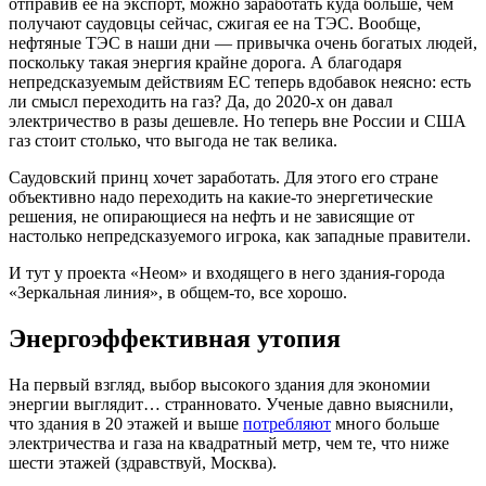
отправив ее на экспорт, можно заработать куда больше, чем
получают саудовцы сейчас, сжигая ее на ТЭС. Вообще,
нефтяные ТЭС в наши дни — привычка очень богатых людей,
поскольку такая энергия крайне дорога. А благодаря
непредсказуемым действиям ЕС теперь вдобавок неясно: есть
ли смысл переходить на газ? Да, до 2020-х он давал
электричество в разы дешевле. Но теперь вне России и США
газ стоит столько, что выгода не так велика.
Саудовский принц хочет заработать. Для этого его стране
объективно надо переходить на какие-то энергетические
решения, не опирающиеся на нефть и не зависящие от
настолько непредсказуемого игрока, как западные правители.
И тут у проекта «Неом» и входящего в него здания-города
«Зеркальная линия», в общем-то, все хорошо.
Энергоэффективная утопия
На первый взгляд, выбор высокого здания для экономии
энергии выглядит… странновато. Ученые давно выяснили,
что здания в 20 этажей и выше
потребляют
много больше
электричества и газа на квадратный метр, чем те, что ниже
шести этажей (здравствуй, Москва).