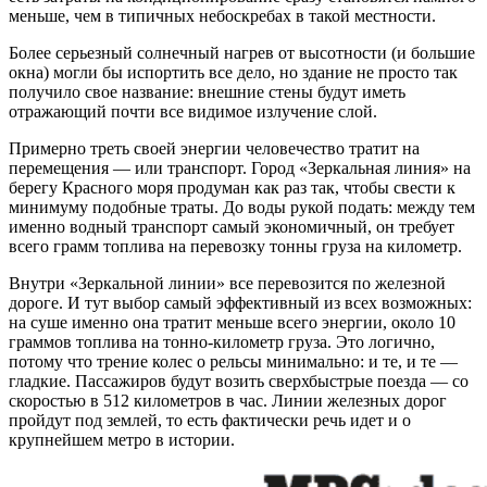
меньше, чем в типичных небоскребах в такой местности.
Более серьезный солнечный нагрев от высотности (и большие
окна) могли бы испортить все дело, но здание не просто так
получило свое название: внешние стены будут иметь
отражающий почти все видимое излучение слой.
Примерно треть своей энергии человечество тратит на
перемещения — или транспорт. Город «Зеркальная линия» на
берегу Красного моря продуман как раз так, чтобы свести к
минимуму подобные траты. До воды рукой подать: между тем
именно водный транспорт самый экономичный, он требует
всего грамм топлива на перевозку тонны груза на километр.
Внутри «Зеркальной линии» все перевозится по железной
дороге. И тут выбор самый эффективный из всех возможных:
на суше именно она тратит меньше всего энергии, около 10
граммов топлива на тонно-километр груза. Это логично,
потому что трение колес о рельсы минимально: и те, и те —
гладкие. Пассажиров будут возить сверхбыстрые поезда — со
скоростью в 512 километров в час. Линии железных дорог
пройдут под землей, то есть фактически речь идет и о
крупнейшем метро в истории.