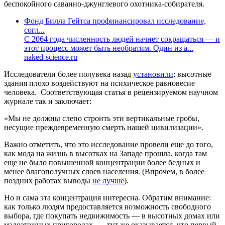
беспокойного саванно-джунглевого охотника-собирателя.
Фонд Билла Гейтса профинансировал исследование,
согл...
С 2064 года численность людей начнет сокращаться — и
этот процесс может быть необратим. Один из а...
naked-science.ru
Исследователи более полувека назад
установили
: высотные
здания плохо воздействуют на психическое равновесие
человека. Соответствующая статья в рецензируемом научном
журнале так и заключает:
«Мы не должны слепо строить эти вертикальные гробы,
несущие преждевременную смерть нашей цивилизации».
Важно отметить, что это исследование провели еще до того,
как мода на жизнь в высотках на Западе прошла, когда там
еще не было повышенной концентрации более бедных и
менее благополучных слоев населения. (Впрочем, в более
поздних работах выводы
не лучше
).
Но и сама эта концентрация интересна. Обратим внимание:
как только людям предоставляется возможность свободного
выбора, где покупать недвижимость — в высотных домах или
малоэтажных пригородах, — тут же оказывается, что первый