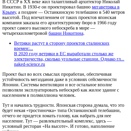
В СССР в XX веке жил талантливый архитектор Николай
Никитин. В 1930-е он проектировал башню
мегаветряка в
Крыму,
а позднее — Останкинскую телебашню в 540 метров
высотой. Под впечатлением от таких проектов японская
компания заказала его архитектурному бюро в 1966 году
проект самого высокого небоскреба в мире —
четырехкилометровой
башни Никитина
.
Ветряки растут в сторону проектов сталинских
времен:...
В 2020 году ветряки в ЕС выработали столько же
электричества, сколько угольные станции. Однако гл...
naked-science.ru
Проект был во всех смыслах проработан, обеспечивая
устойчивость мегаздания даже в условиях сейсмичности
Японии. Системы вентиляции и все остальное вполне
позволяли эксплуатировать небоскреб как жилое здание с
населением в полмиллиона человек.
Тут и начались трудности. Японская сторона думала, что это
будет некая «тростиночка» типа Останкинской телебашни,
отчего не придется ломать голову, как набрать для нее
население. Тут — развлекательный комплекс, здесь —
условный ресторан «На высоте». И готово, наполнение