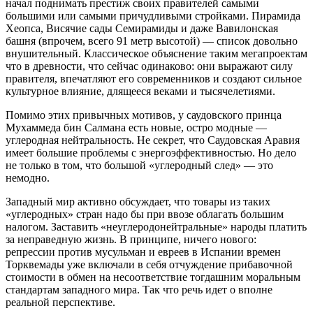
начал поднимать престиж своих правителей самыми
большими или самыми причудливыми стройками. Пирамида
Хеопса, Висячие сады Семирамиды и даже Вавилонская
башня (впрочем, всего 91 метр высотой) — список довольно
внушительный. Классическое объяснение таким мегапроектам
что в древности, что сейчас одинаково: они выражают силу
правителя, впечатляют его современников и создают сильное
культурное влияние, длящееся веками и тысячелетиями.
Помимо этих привычных мотивов, у саудовского принца
Мухаммеда бин Салмана есть новые, остро модные —
углеродная нейтральность. Не секрет, что Саудовская Аравия
имеет большие проблемы с энергоэффективностью. Но дело
не только в том, что большой «углеродный след» — это
немодно.
Западный мир активно обсуждает, что товары из таких
«углеродных» стран надо бы при ввозе облагать большим
налогом. Заставить «неуглеродонейтральные» народы платить
за неправедную жизнь. В принципе, ничего нового:
репрессии против мусульман и евреев в Испании времен
Торквемады уже включали в себя отчуждение прибавочной
стоимости в обмен на несоответствие тогдашним моральным
стандартам западного мира. Так что речь идет о вполне
реальной перспективе.