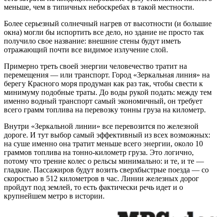
меньше, чем в типичных небоскребах в такой местности.
Более серьезный солнечный нагрев от высотности (и большие
окна) могли бы испортить все дело, но здание не просто так
получило свое название: внешние стены будут иметь
отражающий почти все видимое излучение слой.
Примерно треть своей энергии человечество тратит на
перемещения — или транспорт. Город «Зеркальная линия» на
берегу Красного моря продуман как раз так, чтобы свести к
минимуму подобные траты. До воды рукой подать: между тем
именно водный транспорт самый экономичный, он требует
всего грамм топлива на перевозку тонны груза на километр.
Внутри «Зеркальной линии» все перевозится по железной
дороге. И тут выбор самый эффективный из всех возможных:
на суше именно она тратит меньше всего энергии, около 10
граммов топлива на тонно-километр груза. Это логично,
потому что трение колес о рельсы минимально: и те, и те —
гладкие. Пассажиров будут возить сверхбыстрые поезда — со
скоростью в 512 километров в час. Линии железных дорог
пройдут под землей, то есть фактически речь идет и о
крупнейшем метро в истории.