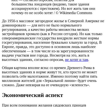
большинства лондонцев (видимо, такие здания
ассоциируются с престижем). Но вот жить там они
почему-то не особо хотят / © Wikimedia Commons
До 1950-х массовое загородное жилье в Северной Америке не
доминировало — для него не было нормального
регулирования, а качество работы множества мелких
застройщиков хромало (как в России сегодня). Но как только
североамериканские государства внедрили жесткие нормы
госрегулирования, население буквально хлынуло за город. В
Европе, правда, это доступно в основном лишь наиболее
обеспеченным — в том числе из-за зарегулированности
выдачи участков вне города. Несмотря на это, жить в
высотных зданиях, согласно опросам,
не хотят и там
.
Общая картина вполне ясна: со времен Древнего Рима в
высотных зданиях в норме живут те, кто просто не может
позволить себе малоэтажное. Именно поэтому найти пять
миллионов жителей для «Зеркальной линии» будет очень
сложно. Даже невзирая на ее очевидную «зеленость».
Экономический аспект
При всем понимании желания саудовских принцев