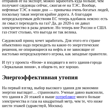
отправив ее на экспорт, можно заработать куда больше, чем
получают саудовцы сейчас, сжигая ее на ТЭС. Вообще,
нефтяные ТЭС в наши дни — привычка очень богатых людей,
поскольку такая энергия крайне дорога. А благодаря
непредсказуемым действиям ЕС теперь вдобавок неясно: есть
ли смысл переходить на газ? Да, до 2020-х он давал
электричество в разы дешевле. Но теперь вне России и США
газ стоит столько, что выгода не так велика.
Саудовский принц хочет заработать. Для этого его стране
объективно надо переходить на какие-то энергетические
решения, не опирающиеся на нефть и не зависящие от
настолько непредсказуемого игрока, как западные правители.
И тут у проекта «Неом» и входящего в него здания-города
«Зеркальная линия», в общем-то, все хорошо.
Энергоэффективная утопия
На первый взгляд, выбор высокого здания для экономии
энергии выглядит… странновато. Ученые давно выяснили,
что здания в 20 этажей и выше
потребляют
много больше
электричества и газа на квадратный метр, чем те, что ниже
шести этажей (здравствуй, Москва).