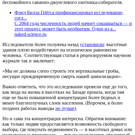
беспокойного саванно-джунглевого охотника-собирателя.
Фонд Билла Гейтса профинансировал исследование,
согл...
С 2064 года численность людей начнет сокращаться — и
этот процесс может быть необратим. Один из а...
naked-science.ru
Исследователи более полувека назад
установили
: высотные
здания плохо воздействуют на психическое равновесие
человека. Соответствующая статья в рецензируемом научном
журнале так и заключает:
«Мы не должны слепо строить эти вертикальные гробы,
несущие преждевременную смерть нашей цивилизации».
Важно отметить, что это исследование провели еще до того,
как мода на жизнь в высотках на Западе прошла, когда там
еще не было повышенной концентрации более бедных и
менее благополучных слоев населения. (Впрочем, в более
поздних работах выводы
не лучше
).
Но и сама эта концентрация интересна. Обратим внимание:
как только людям предоставляется возможность свободного
выбора, где покупать недвижимость — в высотных домах или
малоэтажных пригородах, — тут же оказывается, что первый