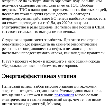
отправив ее на экспорт, можно заработать куда больше, чем
получают саудовцы сейчас, сжигая ее на ТЭС. Вообще,
нефтяные ТЭС в наши дни — привычка очень богатых людей,
поскольку такая энергия крайне дорога. А благодаря
непредсказуемым действиям ЕС теперь вдобавок неясно: есть
ли смысл переходить на газ? Да, до 2020-х он давал
электричество в разы дешевле. Но теперь вне России и США
газ стоит столько, что выгода не так велика.
Саудовский принц хочет заработать. Для этого его стране
объективно надо переходить на какие-то энергетические
решения, не опирающиеся на нефть и не зависящие от
настолько непредсказуемого игрока, как западные правители.
И тут у проекта «Неом» и входящего в него здания-города
«Зеркальная линия», в общем-то, все хорошо.
Энергоэффективная утопия
На первый взгляд, выбор высокого здания для экономии
энергии выглядит… странновато. Ученые давно выяснили,
что здания в 20 этажей и выше
потребляют
много больше
электричества и газа на квадратный метр, чем те, что ниже
шести этажей (здравствуй, Москва).