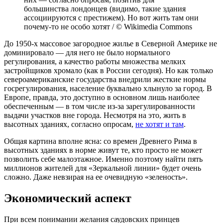
большинства лондонцев (видимо, такие здания
ассоциируются с престижем). Но вот жить там они
почему-то не особо хотят / © Wikimedia Commons
До 1950-х массовое загородное жилье в Северной Америке не
доминировало — для него не было нормального
регулирования, а качество работы множества мелких
застройщиков хромало (как в России сегодня). Но как только
североамериканские государства внедрили жесткие нормы
госрегулирования, население буквально хлынуло за город. В
Европе, правда, это доступно в основном лишь наиболее
обеспеченным — в том числе из-за зарегулированности
выдачи участков вне города. Несмотря на это, жить в
высотных зданиях, согласно опросам,
не хотят и там
.
Общая картина вполне ясна: со времен Древнего Рима в
высотных зданиях в норме живут те, кто просто не может
позволить себе малоэтажное. Именно поэтому найти пять
миллионов жителей для «Зеркальной линии» будет очень
сложно. Даже невзирая на ее очевидную «зеленость».
Экономический аспект
При всем понимании желания саудовских принцев