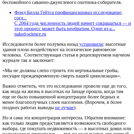
беспокойного саванно-джунглевого охотника-собирателя.
Фонд Билла Гейтса профинансировал исследование,
согл...
С 2064 года численность людей начнет сокращаться — и
этот процесс может быть необратим. Один из а...
naked-science.ru
Исследователи более полувека назад
установили
: высотные
здания плохо воздействуют на психическое равновесие
человека. Соответствующая статья в рецензируемом научном
журнале так и заключает:
«Мы не должны слепо строить эти вертикальные гробы,
несущие преждевременную смерть нашей цивилизации».
Важно отметить, что это исследование провели еще до того,
как мода на жизнь в высотках на Западе прошла, когда там
еще не было повышенной концентрации более бедных и
менее благополучных слоев населения. (Впрочем, в более
поздних работах выводы
не лучше
).
Но и сама эта концентрация интересна. Обратим внимание:
как только людям предоставляется возможность свободного
выбора, где покупать недвижимость — в высотных домах или
малоэтажных пригородах, — тут же оказывается, что первый