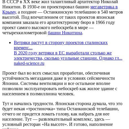
В СССР в XX веке жил талантливый архитектор Николай
Никитин. В 1930-е он проектировал башню
мегаветряка в
Крыму,
а позднее — Останкинскую телебашню в 540 метров
высотой. Под впечатлением от таких проектов японская
компания заказала его архитектурному бюро в 1966 году
проект самого высокого небоскреба в мире —
четырехкилометровой
башни Никитина
.
Ветряки растут в сторону проектов сталинских
времен:...
В 2020 году ветряки в ЕС выработали столько же
электричества, сколько угольные станции. Однако гл...
naked-science.ru
Проект был во всех смыслах проработан, обеспечивая
устойчивость мегаздания даже в условиях сейсмичности
Японии. Системы вентиляции и все остальное вполне
позволяли эксплуатировать небоскреб как жилое здание с
населением в полмиллиона человек.
Тут и начались трудности. Японская сторона думала, что это
будет некая «тростиночка» типа Останкинской телебашни,
отчего не придется ломать голову, как набрать для нее
население. Тут — развлекательный комплекс, здесь —
условный ресторан «На высоте». И готово, наполнение