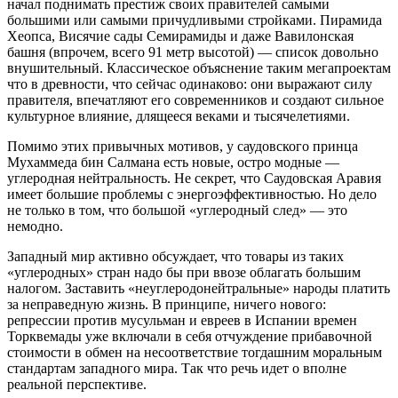
начал поднимать престиж своих правителей самыми
большими или самыми причудливыми стройками. Пирамида
Хеопса, Висячие сады Семирамиды и даже Вавилонская
башня (впрочем, всего 91 метр высотой) — список довольно
внушительный. Классическое объяснение таким мегапроектам
что в древности, что сейчас одинаково: они выражают силу
правителя, впечатляют его современников и создают сильное
культурное влияние, длящееся веками и тысячелетиями.
Помимо этих привычных мотивов, у саудовского принца
Мухаммеда бин Салмана есть новые, остро модные —
углеродная нейтральность. Не секрет, что Саудовская Аравия
имеет большие проблемы с энергоэффективностью. Но дело
не только в том, что большой «углеродный след» — это
немодно.
Западный мир активно обсуждает, что товары из таких
«углеродных» стран надо бы при ввозе облагать большим
налогом. Заставить «неуглеродонейтральные» народы платить
за неправедную жизнь. В принципе, ничего нового:
репрессии против мусульман и евреев в Испании времен
Торквемады уже включали в себя отчуждение прибавочной
стоимости в обмен на несоответствие тогдашним моральным
стандартам западного мира. Так что речь идет о вполне
реальной перспективе.