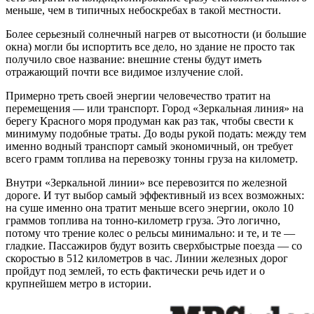
меньше, чем в типичных небоскребах в такой местности.
Более серьезный солнечный нагрев от высотности (и большие
окна) могли бы испортить все дело, но здание не просто так
получило свое название: внешние стены будут иметь
отражающий почти все видимое излучение слой.
Примерно треть своей энергии человечество тратит на
перемещения — или транспорт. Город «Зеркальная линия» на
берегу Красного моря продуман как раз так, чтобы свести к
минимуму подобные траты. До воды рукой подать: между тем
именно водный транспорт самый экономичный, он требует
всего грамм топлива на перевозку тонны груза на километр.
Внутри «Зеркальной линии» все перевозится по железной
дороге. И тут выбор самый эффективный из всех возможных:
на суше именно она тратит меньше всего энергии, около 10
граммов топлива на тонно-километр груза. Это логично,
потому что трение колес о рельсы минимально: и те, и те —
гладкие. Пассажиров будут возить сверхбыстрые поезда — со
скоростью в 512 километров в час. Линии железных дорог
пройдут под землей, то есть фактически речь идет и о
крупнейшем метро в истории.