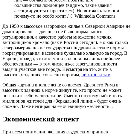
большинства лондонцев (видимо, такие здания
ассоциируются с престижем). Но вот жить там они
почему-то не особо хотят / © Wikimedia Commons
До 1950-х массовое загородное жилье в Северной Америке не
доминировало — для него не было нормального
регулирования, а качество работы множества мелких
застройщиков хромало (как в России сегодня). Но как только
североамериканские государства внедрили жесткие нормы
госрегулирования, население буквально хлынуло за город. В
Европе, правда, это доступно в основном лишь наиболее
обеспеченным — в том числе из-за зарегулированности
выдачи участков вне города. Несмотря на это, жить в
высотных зданиях, согласно опросам,
не хотят и там
.
Общая картина вполне ясна: со времен Древнего Рима в
высотных зданиях в норме живут те, кто просто не может
позволить себе малоэтажное. Именно поэтому найти пять
миллионов жителей для «Зеркальной линии» будет очень
сложно. Даже невзирая на ее очевидную «зеленость».
Экономический аспект
При всем понимании желания саудовских принцев