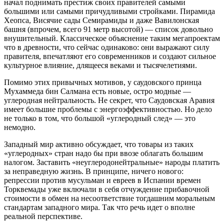
начал поднимать престиж своих правителей самыми
большими или самыми причудливыми стройками. Пирамида
Хеопса, Висячие сады Семирамиды и даже Вавилонская
башня (впрочем, всего 91 метр высотой) — список довольно
внушительный. Классическое объяснение таким мегапроектам
что в древности, что сейчас одинаково: они выражают силу
правителя, впечатляют его современников и создают сильное
культурное влияние, длящееся веками и тысячелетиями.
Помимо этих привычных мотивов, у саудовского принца
Мухаммеда бин Салмана есть новые, остро модные —
углеродная нейтральность. Не секрет, что Саудовская Аравия
имеет большие проблемы с энергоэффективностью. Но дело
не только в том, что большой «углеродный след» — это
немодно.
Западный мир активно обсуждает, что товары из таких
«углеродных» стран надо бы при ввозе облагать большим
налогом. Заставить «неуглеродонейтральные» народы платить
за неправедную жизнь. В принципе, ничего нового:
репрессии против мусульман и евреев в Испании времен
Торквемады уже включали в себя отчуждение прибавочной
стоимости в обмен на несоответствие тогдашним моральным
стандартам западного мира. Так что речь идет о вполне
реальной перспективе.