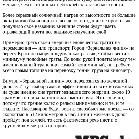
меньше, чем в типичных небоскребах в такой местности.
Более серьезный солнечный нагрев от высотности (и большие
окна) могли бы испортить все дело, но здание не просто так
получило свое название: внешние стены будут иметь
отражающий почти все видимое излучение слой.
Примерно треть своей энергии человечество тратит на
перемещения — или транспорт. Город «Зеркальная линия» на
берегу Красного моря продуман как раз так, чтобы свести к
минимуму подобные траты. До воды рукой подать: между тем
именно водный транспорт самый экономичный, он требует
всего грамм топлива на перевозку тонны груза на километр.
Внутри «Зеркальной линии» все перевозится по железной
дороге. И тут выбор самый эффективный из всех возможных:
на суше именно она тратит меньше всего энергии, около 10
граммов топлива на тонно-километр груза. Это логично,
потому что трение колес о рельсы минимально: и те, и те —
гладкие. Пассажиров будут возить сверхбыстрые поезда — со
скоростью в 512 километров в час. Линии железных дорог
пройдут под землей, то есть фактически речь идет и о
крупнейшем метро в истории.