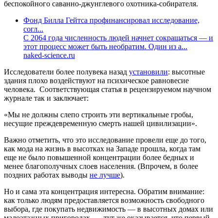
беспокойного саванно-джунглевого охотника-собирателя.
Фонд Билла Гейтса профинансировал исследование,
согл...
С 2064 года численность людей начнет сокращаться — и
этот процесс может быть необратим. Один из а...
naked-science.ru
Исследователи более полувека назад
установили
: высотные
здания плохо воздействуют на психическое равновесие
человека. Соответствующая статья в рецензируемом научном
журнале так и заключает:
«Мы не должны слепо строить эти вертикальные гробы,
несущие преждевременную смерть нашей цивилизации».
Важно отметить, что это исследование провели еще до того,
как мода на жизнь в высотках на Западе прошла, когда там
еще не было повышенной концентрации более бедных и
менее благополучных слоев населения. (Впрочем, в более
поздних работах выводы
не лучше
).
Но и сама эта концентрация интересна. Обратим внимание:
как только людям предоставляется возможность свободного
выбора, где покупать недвижимость — в высотных домах или
малоэтажных пригородах, — тут же оказывается, что первый