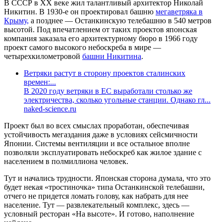
В СССР в XX веке жил талантливый архитектор Николай
Никитин. В 1930-е он проектировал башню
мегаветряка в
Крыму,
а позднее — Останкинскую телебашню в 540 метров
высотой. Под впечатлением от таких проектов японская
компания заказала его архитектурному бюро в 1966 году
проект самого высокого небоскреба в мире —
четырехкилометровой
башни Никитина
.
Ветряки растут в сторону проектов сталинских
времен:...
В 2020 году ветряки в ЕС выработали столько же
электричества, сколько угольные станции. Однако гл...
naked-science.ru
Проект был во всех смыслах проработан, обеспечивая
устойчивость мегаздания даже в условиях сейсмичности
Японии. Системы вентиляции и все остальное вполне
позволяли эксплуатировать небоскреб как жилое здание с
населением в полмиллиона человек.
Тут и начались трудности. Японская сторона думала, что это
будет некая «тростиночка» типа Останкинской телебашни,
отчего не придется ломать голову, как набрать для нее
население. Тут — развлекательный комплекс, здесь —
условный ресторан «На высоте». И готово, наполнение