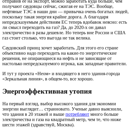
отправив ее на экспорт, можно заработать куда больше, чем
получают саудовцы сейчас, сжигая ее на ТЭС. Вообще,
нефтяные ТЭС в наши дни — привычка очень богатых людей,
поскольку такая энергия крайне дорога. А благодаря
непредсказуемым действиям ЕС теперь вдобавок неясно: есть
ли смысл переходить на газ? Да, до 2020-х он давал
электричество в разы дешевле. Но теперь вне России и США
газ стоит столько, что выгода не так велика.
Саудовский принц хочет заработать. Для этого его стране
объективно надо переходить на какие-то энергетические
решения, не опирающиеся на нефть и не зависящие от
настолько непредсказуемого игрока, как западные правители.
И тут у проекта «Неом» и входящего в него здания-города
«Зеркальная линия», в общем-то, все хорошо.
Энергоэффективная утопия
На первый взгляд, выбор высокого здания для экономии
энергии выглядит… странновато. Ученые давно выяснили,
что здания в 20 этажей и выше
потребляют
много больше
электричества и газа на квадратный метр, чем те, что ниже
шести этажей (здравствуй, Москва).