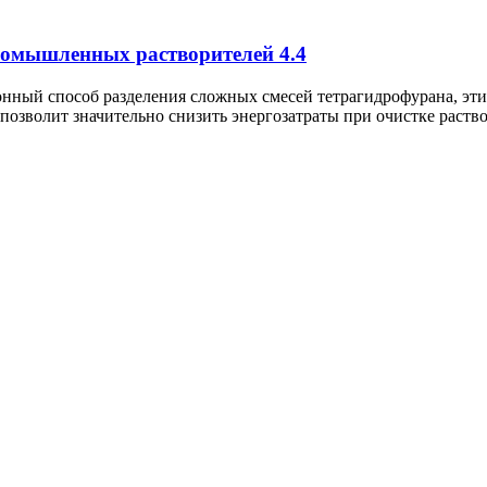
промышленных растворителей
4.4
ый способ разделения сложных смесей тетрагидрофурана, этил
озволит значительно снизить энергозатраты при очистке раство