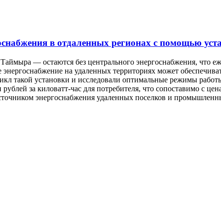
оснабжения в отдаленных регионах с помощью уст
 Таймыра — остаются без центрального энергоснабжения, что еж
е энергоснабжение на удаленных территориях может обеспечиват
кл такой установки и исследовали оптимальные режимы работы.
 рублей за киловатт-час для потребителя, что сопоставимо с ц
источником энергоснабжения удаленных поселков и промышленны