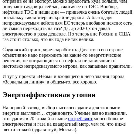
отправив ее на экспорт, можно заработать куда больше, чем
получают саудовцы сейчас, сжигая ее на ТЭС. Вообще,
нефтяные ТЭС в наши дни — привычка очень богатых людей,
поскольку такая энергия крайне дорога. А благодаря
непредсказуемым действиям ЕС теперь вдобавок неясно: есть
ли смысл переходить на газ? Да, до 2020-х он давал
электричество в разы дешевле. Но теперь вне России и США
газ стоит столько, что выгода не так велика.
Саудовский принц хочет заработать. Для этого его стране
объективно надо переходить на какие-то энергетические
решения, не опирающиеся на нефть и не зависящие от
настолько непредсказуемого игрока, как западные правители.
И тут у проекта «Неом» и входящего в него здания-города
«Зеркальная линия», в общем-то, все хорошо.
Энергоэффективная утопия
На первый взгляд, выбор высокого здания для экономии
энергии выглядит… странновато. Ученые давно выяснили,
что здания в 20 этажей и выше
потребляют
много больше
электричества и газа на квадратный метр, чем те, что ниже
шести этажей (здравствуй, Москва).