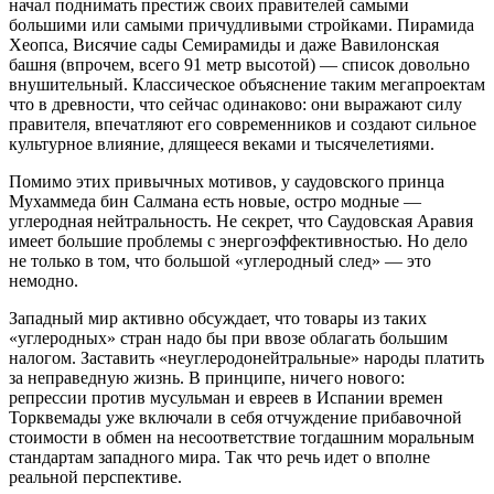
начал поднимать престиж своих правителей самыми
большими или самыми причудливыми стройками. Пирамида
Хеопса, Висячие сады Семирамиды и даже Вавилонская
башня (впрочем, всего 91 метр высотой) — список довольно
внушительный. Классическое объяснение таким мегапроектам
что в древности, что сейчас одинаково: они выражают силу
правителя, впечатляют его современников и создают сильное
культурное влияние, длящееся веками и тысячелетиями.
Помимо этих привычных мотивов, у саудовского принца
Мухаммеда бин Салмана есть новые, остро модные —
углеродная нейтральность. Не секрет, что Саудовская Аравия
имеет большие проблемы с энергоэффективностью. Но дело
не только в том, что большой «углеродный след» — это
немодно.
Западный мир активно обсуждает, что товары из таких
«углеродных» стран надо бы при ввозе облагать большим
налогом. Заставить «неуглеродонейтральные» народы платить
за неправедную жизнь. В принципе, ничего нового:
репрессии против мусульман и евреев в Испании времен
Торквемады уже включали в себя отчуждение прибавочной
стоимости в обмен на несоответствие тогдашним моральным
стандартам западного мира. Так что речь идет о вполне
реальной перспективе.