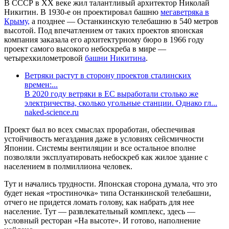
В СССР в XX веке жил талантливый архитектор Николай
Никитин. В 1930-е он проектировал башню
мегаветряка в
Крыму,
а позднее — Останкинскую телебашню в 540 метров
высотой. Под впечатлением от таких проектов японская
компания заказала его архитектурному бюро в 1966 году
проект самого высокого небоскреба в мире —
четырехкилометровой
башни Никитина
.
Ветряки растут в сторону проектов сталинских
времен:...
В 2020 году ветряки в ЕС выработали столько же
электричества, сколько угольные станции. Однако гл...
naked-science.ru
Проект был во всех смыслах проработан, обеспечивая
устойчивость мегаздания даже в условиях сейсмичности
Японии. Системы вентиляции и все остальное вполне
позволяли эксплуатировать небоскреб как жилое здание с
населением в полмиллиона человек.
Тут и начались трудности. Японская сторона думала, что это
будет некая «тростиночка» типа Останкинской телебашни,
отчего не придется ломать голову, как набрать для нее
население. Тут — развлекательный комплекс, здесь —
условный ресторан «На высоте». И готово, наполнение