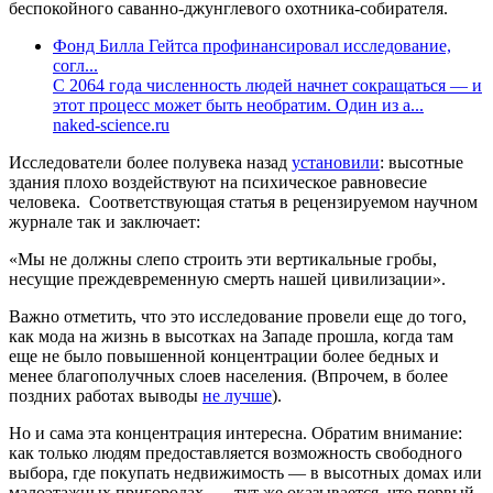
беспокойного саванно-джунглевого охотника-собирателя.
Фонд Билла Гейтса профинансировал исследование,
согл...
С 2064 года численность людей начнет сокращаться — и
этот процесс может быть необратим. Один из а...
naked-science.ru
Исследователи более полувека назад
установили
: высотные
здания плохо воздействуют на психическое равновесие
человека. Соответствующая статья в рецензируемом научном
журнале так и заключает:
«Мы не должны слепо строить эти вертикальные гробы,
несущие преждевременную смерть нашей цивилизации».
Важно отметить, что это исследование провели еще до того,
как мода на жизнь в высотках на Западе прошла, когда там
еще не было повышенной концентрации более бедных и
менее благополучных слоев населения. (Впрочем, в более
поздних работах выводы
не лучше
).
Но и сама эта концентрация интересна. Обратим внимание:
как только людям предоставляется возможность свободного
выбора, где покупать недвижимость — в высотных домах или
малоэтажных пригородах, — тут же оказывается, что первый