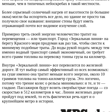
меньше, чем в типичных небоскребах в такой местности.
Более серьезный солнечный нагрев от высотности (и большие
окна) могли бы испортить все дело, но здание не просто так
получило свое название: внешние стены будут иметь
отражающий почти все видимое излучение слой.
Примерно треть своей энергии человечество тратит на
перемещения — или транспорт. Город «Зеркальная линия» на
берегу Красного моря продуман как раз так, чтобы свести к
минимуму подобные траты. До воды рукой подать: между тем
именно водный транспорт самый экономичный, он требует
всего грамм топлива на перевозку тонны груза на километр.
Внутри «Зеркальной линии» все перевозится по железной
дороге. И тут выбор самый эффективный из всех возможных:
на суше именно она тратит меньше всего энергии, около 10
граммов топлива на тонно-километр груза. Это логично,
потому что трение колес о рельсы минимально: и те, и те —
гладкие. Пассажиров будут возить сверхбыстрые поезда — со
скоростью в 512 километров в час. Линии железных дорог
пройдут под землей, то есть фактически речь идет и о
крупнейшем метро в истории.