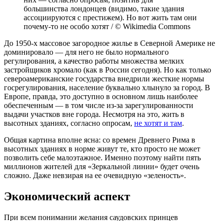
большинства лондонцев (видимо, такие здания
ассоциируются с престижем). Но вот жить там они
почему-то не особо хотят / © Wikimedia Commons
До 1950-х массовое загородное жилье в Северной Америке не
доминировало — для него не было нормального
регулирования, а качество работы множества мелких
застройщиков хромало (как в России сегодня). Но как только
североамериканские государства внедрили жесткие нормы
госрегулирования, население буквально хлынуло за город. В
Европе, правда, это доступно в основном лишь наиболее
обеспеченным — в том числе из-за зарегулированности
выдачи участков вне города. Несмотря на это, жить в
высотных зданиях, согласно опросам,
не хотят и там
.
Общая картина вполне ясна: со времен Древнего Рима в
высотных зданиях в норме живут те, кто просто не может
позволить себе малоэтажное. Именно поэтому найти пять
миллионов жителей для «Зеркальной линии» будет очень
сложно. Даже невзирая на ее очевидную «зеленость».
Экономический аспект
При всем понимании желания саудовских принцев