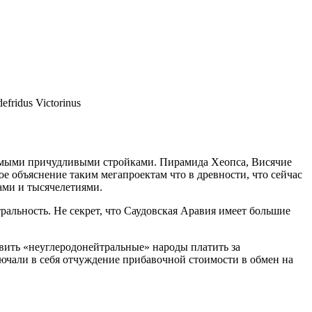
ridus Victorinus
амыми причудливыми стройками. Пирамида Хеопса, Висячие
 объяснение таким мегапроектам что в древности, что сейчас
ами и тысячелетиями.
альность. Не секрет, что Саудовская Аравия имеет большие
авить «неуглеродонейтральные» народы платить за
ючали в себя отчуждение прибавочной стоимости в обмен на