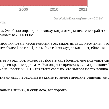
на. Это было оправдано в эпоху, когда отходы нефтепереработк
 прибылью / © NEOM
тысяч киловатт-часов энергии всех видов на душу населения, что
ем более России. Причем более 60% саудовского потребления — 
в ее на экспорт, можно заработать куда больше, чем получают с
ергия крайне дорога. А благодаря непредсказуемым действиям ЕС
ь вне России и США газ стоит столько, что выгода не так велика
ктивно надо переходить на какие-то энергетические решения, не
кальная линия», в общем-то, все хорошо.