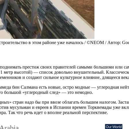
роительство в этом районе уже началось / ©NEOM / Автор: Godef
л поднимать престиж своих правителей самыми большими или с
1 метр высотой) — список довольно внушительный. Классическое
еменников и создают сильное культурное влияние, длящееся век
еда бин Салмана есть новые, остро модные — углеродная нейтр
что большой «углеродный след» — это немодно.
дных» стран надо бы при ввозе облагать большим налогом. Заст
отив мусульман и евреев в Испании времен Торквемады уже вкл
а. Так что речь идет о вполне реальной перспективе.