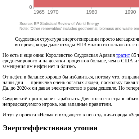
Саудовская структура энергогенерации просто мегаархич
во время, когда даже отходы НПЗ можно использовать с
Но есть и еще одна: Королевство Саудовская Аравия
тратит
85 
среднемирового и на десятки процентов больше, чем в США и т
замещения им нефти нет и близко.
От нефти в балансе хорошо бы избавиться, потому что, отправи
наши дни — привычка очень богатых людей, поскольку такая эн
Да, до 2020-х он давал электричество в разы дешевле. Но тепер
Саудовский принц хочет заработать. Для этого его стране объе
непредсказуемого игрока, как западные правители.
И тут у проекта «Неом» и входящего в него здания-города «Зер
Энергоэффективная утопия