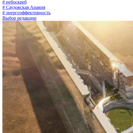
# небоскреб
# Саудовская Аравия
# энергоэффективность
Выбор редакции