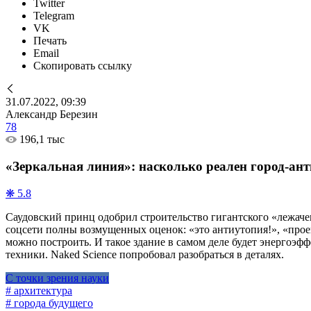
Twitter
Telegram
VK
Печать
Email
Скопировать ссылку
31.07.2022, 09:39
Александр Березин
78
196,1 тыс
«Зеркальная линия»: насколько реален город-ан
❋ 5.8
Саудовский принц одобрил строительство гигантского «лежаче
соцсети полны возмущенных оценок: «это антиутопия!», «прое
можно построить. И такое здание в самом деле будет энергоэфф
техники. Naked Science попробовал разобраться в деталях.
С точки зрения науки
# архитектура
# города будущего