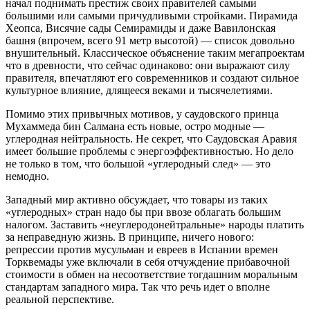
начал поднимать престиж своих правителей самыми
большими или самыми причудливыми стройками. Пирамида
Хеопса, Висячие сады Семирамиды и даже Вавилонская
башня (впрочем, всего 91 метр высотой) — список довольно
внушительный. Классическое объяснение таким мегапроектам
что в древности, что сейчас одинаково: они выражают силу
правителя, впечатляют его современников и создают сильное
культурное влияние, длящееся веками и тысячелетиями.
Помимо этих привычных мотивов, у саудовского принца
Мухаммеда бин Салмана есть новые, остро модные —
углеродная нейтральность. Не секрет, что Саудовская Аравия
имеет большие проблемы с энергоэффективностью. Но дело
не только в том, что большой «углеродный след» — это
немодно.
Западный мир активно обсуждает, что товары из таких
«углеродных» стран надо бы при ввозе облагать большим
налогом. Заставить «неуглеродонейтральные» народы платить
за неправедную жизнь. В принципе, ничего нового:
репрессии против мусульман и евреев в Испании времен
Торквемады уже включали в себя отчуждение прибавочной
стоимости в обмен на несоответствие тогдашним моральным
стандартам западного мира. Так что речь идет о вполне
реальной перспективе.