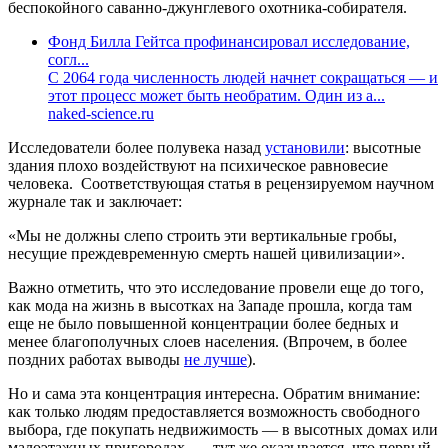
беспокойного саванно-джунглевого охотника-собирателя.
Фонд Билла Гейтса профинансировал исследование,
согл...
С 2064 года численность людей начнет сокращаться — и
этот процесс может быть необратим. Один из а...
naked-science.ru
Исследователи более полувека назад
установили
: высотные
здания плохо воздействуют на психическое равновесие
человека. Соответствующая статья в рецензируемом научном
журнале так и заключает:
«Мы не должны слепо строить эти вертикальные гробы,
несущие преждевременную смерть нашей цивилизации».
Важно отметить, что это исследование провели еще до того,
как мода на жизнь в высотках на Западе прошла, когда там
еще не было повышенной концентрации более бедных и
менее благополучных слоев населения. (Впрочем, в более
поздних работах выводы
не лучше
).
Но и сама эта концентрация интересна. Обратим внимание:
как только людям предоставляется возможность свободного
выбора, где покупать недвижимость — в высотных домах или
малоэтажных пригородах, — тут же оказывается, что первый