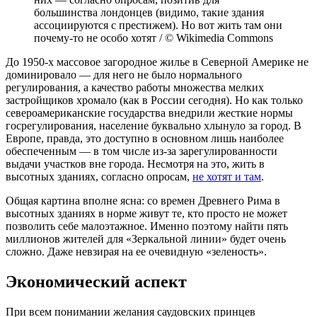
большинства лондонцев (видимо, такие здания
ассоциируются с престижем). Но вот жить там они
почему-то не особо хотят / © Wikimedia Commons
До 1950-х массовое загородное жилье в Северной Америке не
доминировало — для него не было нормального
регулирования, а качество работы множества мелких
застройщиков хромало (как в России сегодня). Но как только
североамериканские государства внедрили жесткие нормы
госрегулирования, население буквально хлынуло за город. В
Европе, правда, это доступно в основном лишь наиболее
обеспеченным — в том числе из-за зарегулированности
выдачи участков вне города. Несмотря на это, жить в
высотных зданиях, согласно опросам,
не хотят и там
.
Общая картина вполне ясна: со времен Древнего Рима в
высотных зданиях в норме живут те, кто просто не может
позволить себе малоэтажное. Именно поэтому найти пять
миллионов жителей для «Зеркальной линии» будет очень
сложно. Даже невзирая на ее очевидную «зеленость».
Экономический аспект
При всем понимании желания саудовских принцев