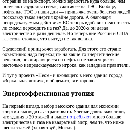
отправив ее на экспорт, можно заработать куда больше, чем
получают саудовцы сейчас, сжигая ее на ТЭС. Вообще,
нефтяные ТЭС в наши дни — привычка очень богатых людей,
поскольку такая энергия крайне дорога. А благодаря
непредсказуемым действиям ЕС теперь вдобавок неясно: есть
ли смысл переходить на газ? Да, до 2020-х он давал
электричество в разы дешевле. Но теперь вне России и США
газ стоит столько, что выгода не так велика.
Саудовский принц хочет заработать. Для этого его стране
объективно надо переходить на какие-то энергетические
решения, не опирающиеся на нефть и не зависящие от
настолько непредсказуемого игрока, как западные правители.
И тут у проекта «Неом» и входящего в него здания-города
«Зеркальная линия», в общем-то, все хорошо.
Энергоэффективная утопия
На первый взгляд, выбор высокого здания для экономии
энергии выглядит… странновато. Ученые давно выяснили,
что здания в 20 этажей и выше
потребляют
много больше
электричества и газа на квадратный метр, чем те, что ниже
шести этажей (здравствуй, Москва).