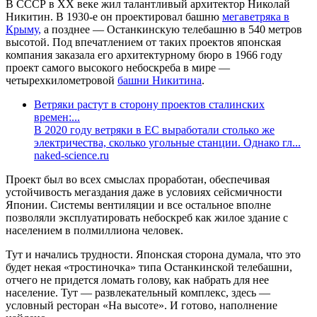
В СССР в XX веке жил талантливый архитектор Николай
Никитин. В 1930-е он проектировал башню
мегаветряка в
Крыму,
а позднее — Останкинскую телебашню в 540 метров
высотой. Под впечатлением от таких проектов японская
компания заказала его архитектурному бюро в 1966 году
проект самого высокого небоскреба в мире —
четырехкилометровой
башни Никитина
.
Ветряки растут в сторону проектов сталинских
времен:...
В 2020 году ветряки в ЕС выработали столько же
электричества, сколько угольные станции. Однако гл...
naked-science.ru
Проект был во всех смыслах проработан, обеспечивая
устойчивость мегаздания даже в условиях сейсмичности
Японии. Системы вентиляции и все остальное вполне
позволяли эксплуатировать небоскреб как жилое здание с
населением в полмиллиона человек.
Тут и начались трудности. Японская сторона думала, что это
будет некая «тростиночка» типа Останкинской телебашни,
отчего не придется ломать голову, как набрать для нее
население. Тут — развлекательный комплекс, здесь —
условный ресторан «На высоте». И готово, наполнение