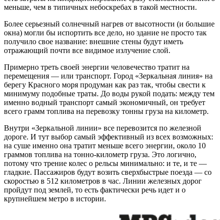
меньше, чем в типичных небоскребах в такой местности.
Более серьезный солнечный нагрев от высотности (и большие
окна) могли бы испортить все дело, но здание не просто так
получило свое название: внешние стены будут иметь
отражающий почти все видимое излучение слой.
Примерно треть своей энергии человечество тратит на
перемещения — или транспорт. Город «Зеркальная линия» на
берегу Красного моря продуман как раз так, чтобы свести к
минимуму подобные траты. До воды рукой подать: между тем
именно водный транспорт самый экономичный, он требует
всего грамм топлива на перевозку тонны груза на километр.
Внутри «Зеркальной линии» все перевозится по железной
дороге. И тут выбор самый эффективный из всех возможных:
на суше именно она тратит меньше всего энергии, около 10
граммов топлива на тонно-километр груза. Это логично,
потому что трение колес о рельсы минимально: и те, и те —
гладкие. Пассажиров будут возить сверхбыстрые поезда — со
скоростью в 512 километров в час. Линии железных дорог
пройдут под землей, то есть фактически речь идет и о
крупнейшем метро в истории.