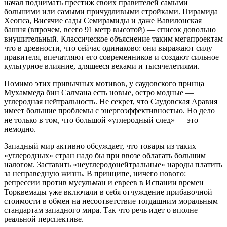
начал поднимать престиж своих правителей самыми
большими или самыми причудливыми стройками. Пирамида
Хеопса, Висячие сады Семирамиды и даже Вавилонская
башня (впрочем, всего 91 метр высотой) — список довольно
внушительный. Классическое объяснение таким мегапроектам
что в древности, что сейчас одинаково: они выражают силу
правителя, впечатляют его современников и создают сильное
культурное влияние, длящееся веками и тысячелетиями.
Помимо этих привычных мотивов, у саудовского принца
Мухаммеда бин Салмана есть новые, остро модные —
углеродная нейтральность. Не секрет, что Саудовская Аравия
имеет большие проблемы с энергоэффективностью. Но дело
не только в том, что большой «углеродный след» — это
немодно.
Западный мир активно обсуждает, что товары из таких
«углеродных» стран надо бы при ввозе облагать большим
налогом. Заставить «неуглеродонейтральные» народы платить
за неправедную жизнь. В принципе, ничего нового:
репрессии против мусульман и евреев в Испании времен
Торквемады уже включали в себя отчуждение прибавочной
стоимости в обмен на несоответствие тогдашним моральным
стандартам западного мира. Так что речь идет о вполне
реальной перспективе.