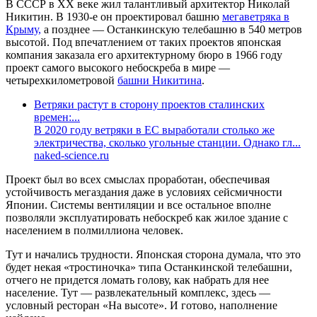
В СССР в XX веке жил талантливый архитектор Николай
Никитин. В 1930-е он проектировал башню
мегаветряка в
Крыму,
а позднее — Останкинскую телебашню в 540 метров
высотой. Под впечатлением от таких проектов японская
компания заказала его архитектурному бюро в 1966 году
проект самого высокого небоскреба в мире —
четырехкилометровой
башни Никитина
.
Ветряки растут в сторону проектов сталинских
времен:...
В 2020 году ветряки в ЕС выработали столько же
электричества, сколько угольные станции. Однако гл...
naked-science.ru
Проект был во всех смыслах проработан, обеспечивая
устойчивость мегаздания даже в условиях сейсмичности
Японии. Системы вентиляции и все остальное вполне
позволяли эксплуатировать небоскреб как жилое здание с
населением в полмиллиона человек.
Тут и начались трудности. Японская сторона думала, что это
будет некая «тростиночка» типа Останкинской телебашни,
отчего не придется ломать голову, как набрать для нее
население. Тут — развлекательный комплекс, здесь —
условный ресторан «На высоте». И готово, наполнение