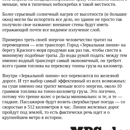
меньше, чем в типичных небоскребах в такой местности.
Более серьезный солнечный нагрев от высотности (и большие
окна) могли бы испортить все дело, но здание не просто так
получило свое название: внешние стены будут иметь
отражающий почти все видимое излучение слой.
Примерно треть своей энергии человечество тратит на
перемещения — или транспорт. Город «Зеркальная линия» на
берегу Красного моря продуман как раз так, чтобы свести к
минимуму подобные траты. До воды рукой подать: между тем
именно водный транспорт самый экономичный, он требует
всего грамм топлива на перевозку тонны груза на километр.
Внутри «Зеркальной линии» все перевозится по железной
дороге. И тут выбор самый эффективный из всех возможных:
на суше именно она тратит меньше всего энергии, около 10
граммов топлива на тонно-километр груза. Это логично,
потому что трение колес о рельсы минимально: и те, и те —
гладкие. Пассажиров будут возить сверхбыстрые поезда — со
скоростью в 512 километров в час. Линии железных дорог
пройдут под землей, то есть фактически речь идет и о
крупнейшем метро в истории.