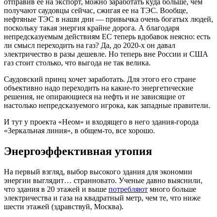
отправив ее на экспорт, можно заработать куда больше, чем
получают саудовцы сейчас, сжигая ее на ТЭС. Вообще,
нефтяные ТЭС в наши дни — привычка очень богатых людей,
поскольку такая энергия крайне дорога. А благодаря
непредсказуемым действиям ЕС теперь вдобавок неясно: есть
ли смысл переходить на газ? Да, до 2020-х он давал
электричество в разы дешевле. Но теперь вне России и США
газ стоит столько, что выгода не так велика.
Саудовский принц хочет заработать. Для этого его стране
объективно надо переходить на какие-то энергетические
решения, не опирающиеся на нефть и не зависящие от
настолько непредсказуемого игрока, как западные правители.
И тут у проекта «Неом» и входящего в него здания-города
«Зеркальная линия», в общем-то, все хорошо.
Энергоэффективная утопия
На первый взгляд, выбор высокого здания для экономии
энергии выглядит… странновато. Ученые давно выяснили,
что здания в 20 этажей и выше
потребляют
много больше
электричества и газа на квадратный метр, чем те, что ниже
шести этажей (здравствуй, Москва).