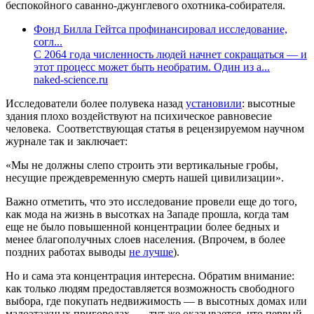
беспокойного саванно-джунглевого охотника-собирателя.
Фонд Билла Гейтса профинансировал исследование,
согл...
С 2064 года численность людей начнет сокращаться — и
этот процесс может быть необратим. Один из а...
naked-science.ru
Исследователи более полувека назад
установили
: высотные
здания плохо воздействуют на психическое равновесие
человека. Соответствующая статья в рецензируемом научном
журнале так и заключает:
«Мы не должны слепо строить эти вертикальные гробы,
несущие преждевременную смерть нашей цивилизации».
Важно отметить, что это исследование провели еще до того,
как мода на жизнь в высотках на Западе прошла, когда там
еще не было повышенной концентрации более бедных и
менее благополучных слоев населения. (Впрочем, в более
поздних работах выводы
не лучше
).
Но и сама эта концентрация интересна. Обратим внимание:
как только людям предоставляется возможность свободного
выбора, где покупать недвижимость — в высотных домах или
малоэтажных пригородах, — тут же оказывается, что первый