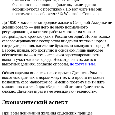
большинства лондонцев (видимо, такие здания
ассоциируются с престижем). Но вот жить там они
почему-то не особо хотят / © Wikimedia Commons
До 1950-х массовое загородное жилье в Северной Америке не
доминировало — для него не было нормального
регулирования, а качество работы множества мелких
застройщиков хромало (как в России сегодня). Но как только
североамериканские государства внедрили жесткие нормы
госрегулирования, население буквально хлынуло за город. В
Европе, правда, это доступно в основном лишь наиболее
обеспеченным — в том числе из-за зарегулированности
выдачи участков вне города. Несмотря на это, жить в
высотных зданиях, согласно опросам,
не хотят и там
.
Общая картина вполне ясна: со времен Древнего Рима в
высотных зданиях в норме живут те, кто просто не может
позволить себе малоэтажное. Именно поэтому найти пять
миллионов жителей для «Зеркальной линии» будет очень
сложно. Даже невзирая на ее очевидную «зеленость».
Экономический аспект
При всем понимании желания саудовских принцев