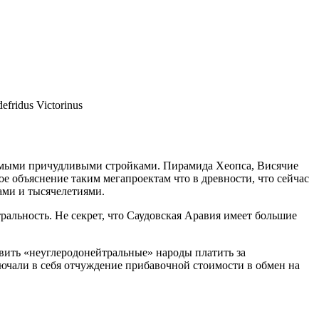
ridus Victorinus
амыми причудливыми стройками. Пирамида Хеопса, Висячие
 объяснение таким мегапроектам что в древности, что сейчас
ами и тысячелетиями.
альность. Не секрет, что Саудовская Аравия имеет большие
авить «неуглеродонейтральные» народы платить за
ючали в себя отчуждение прибавочной стоимости в обмен на