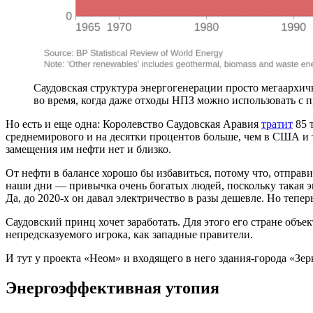
Саудовская структура энергогенерации просто мегаархич
во время, когда даже отходы НПЗ можно использовать с
Но есть и еще одна: Королевство Саудовская Аравия
тратит
85 
среднемирового и на десятки процентов больше, чем в США и т
замещения им нефти нет и близко.
От нефти в балансе хорошо бы избавиться, потому что, отправи
наши дни — привычка очень богатых людей, поскольку такая эн
Да, до 2020-х он давал электричество в разы дешевле. Но тепер
Саудовский принц хочет заработать. Для этого его стране объе
непредсказуемого игрока, как западные правители.
И тут у проекта «Неом» и входящего в него здания-города «Зер
Энергоэффективная утопия