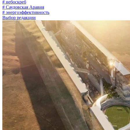
# небоскреб
# Саудовская Аравия
# энергоэффективность
Выбор редакции