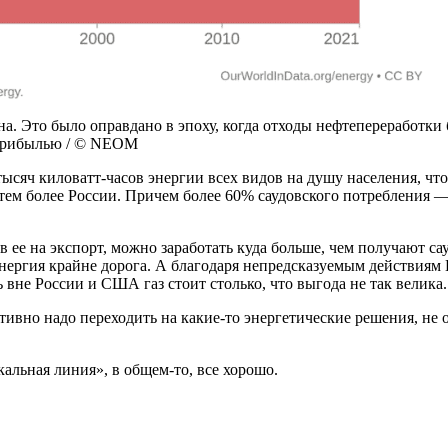
на. Это было оправдано в эпоху, когда отходы нефтепереработк
 прибылью / © NEOM
тысяч киловатт-часов энергии всех видов на душу населения, что
ем более России. Причем более 60% саудовского потребления — 
в ее на экспорт, можно заработать куда больше, чем получают с
ергия крайне дорога. А благодаря непредсказуемым действиям ЕС
ь вне России и США газ стоит столько, что выгода не так велика
ктивно надо переходить на какие-то энергетические решения, не
кальная линия», в общем-то, все хорошо.