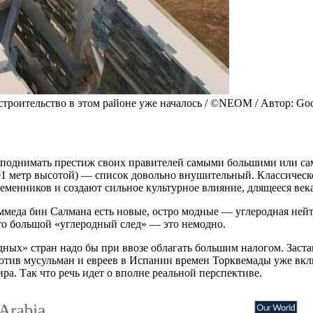
роительство в этом районе уже началось / ©NEOM / Автор: Godef
л поднимать престиж своих правителей самыми большими или с
1 метр высотой) — список довольно внушительный. Классическое
еменников и создают сильное культурное влияние, длящееся век
еда бин Салмана есть новые, остро модные — углеродная нейтр
что большой «углеродный след» — это немодно.
дных» стран надо бы при ввозе облагать большим налогом. Заст
отив мусульман и евреев в Испании времен Торквемады уже вкл
а. Так что речь идет о вполне реальной перспективе.