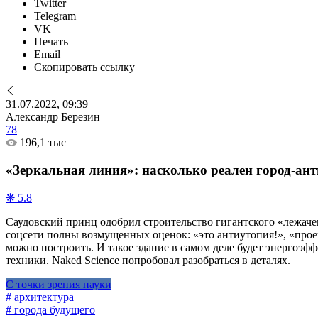
Twitter
Telegram
VK
Печать
Email
Скопировать ссылку
31.07.2022, 09:39
Александр Березин
78
196,1 тыс
«Зеркальная линия»: насколько реален город-ан
❋ 5.8
Саудовский принц одобрил строительство гигантского «лежаче
соцсети полны возмущенных оценок: «это антиутопия!», «прое
можно построить. И такое здание в самом деле будет энергоэфф
техники. Naked Science попробовал разобраться в деталях.
С точки зрения науки
# архитектура
# города будущего