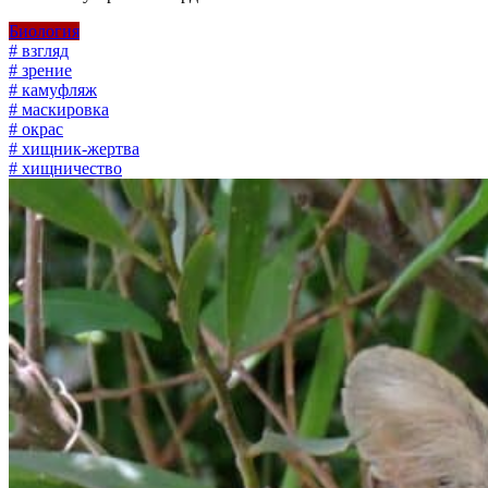
Биология
# взгляд
# зрение
# камуфляж
# маскировка
# окрас
# хищник-жертва
# хищничество