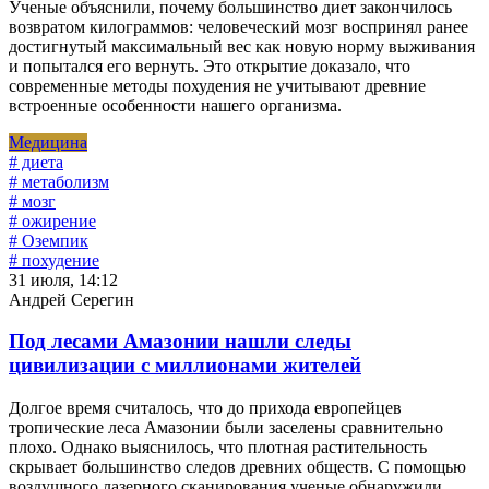
Ученые объяснили, почему большинство диет закончилось
возвратом килограммов: человеческий мозг воспринял ранее
достигнутый максимальный вес как новую норму выживания
и попытался его вернуть. Это открытие доказало, что
современные методы похудения не учитывают древние
встроенные особенности нашего организма.
Медицина
# диета
# метаболизм
# мозг
# ожирение
# Оземпик
# похудение
31 июля, 14:12
Андрей Серегин
Под лесами Амазонии нашли следы
цивилизации с миллионами жителей
Долгое время считалось, что до прихода европейцев
тропические леса Амазонии были заселены сравнительно
плохо. Однако выяснилось, что плотная растительность
скрывает большинство следов древних обществ. С помощью
воздушного лазерного сканирования ученые обнаружили