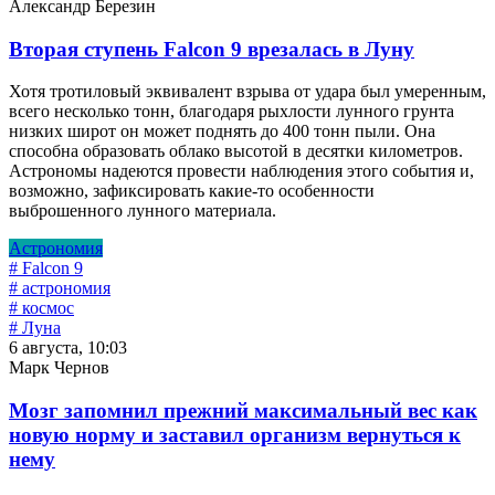
Александр Березин
Вторая ступень Falcon 9 врезалась в Луну
Хотя тротиловый эквивалент взрыва от удара был умеренным,
всего несколько тонн, благодаря рыхлости лунного грунта
низких широт он может поднять до 400 тонн пыли. Она
способна образовать облако высотой в десятки километров.
Астрономы надеются провести наблюдения этого события и,
возможно, зафиксировать какие-то особенности
выброшенного лунного материала.
Астрономия
# Falcon 9
# астрономия
# космос
# Луна
6 августа, 10:03
Марк Чернов
Мозг запомнил прежний максимальный вес как
новую норму и заставил организм вернуться к
нему