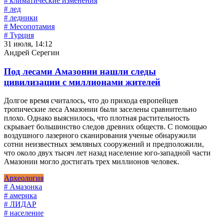
# климатические изменения
# лед
# ледники
# Месопотамия
# Турция
31 июля, 14:12
Андрей Серегин
Под лесами Амазонии нашли следы
цивилизации с миллионами жителей
Долгое время считалось, что до прихода европейцев
тропические леса Амазонии были заселены сравнительно
плохо. Однако выяснилось, что плотная растительность
скрывает большинство следов древних обществ. С помощью
воздушного лазерного сканирования ученые обнаружили
сотни неизвестных земляных сооружений и предположили,
что около двух тысяч лет назад население юго-западной части
Амазонии могло достигать трех миллионов человек.
Археология
# Амазонка
# америка
# ЛИДАР
# население