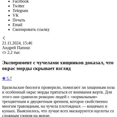
Facebook
Twitter
Telegram
VK
Печать
Email
Скопировать ссылку
21.11.2024, 15:46
Андрей Папиш
2,2 тыс
Эксперимент с чучелами хищников доказал, что
окрас морды скрывает взгляд
❋ 5.7
Бразильские биологи проверили, помогают ли хищникам поза
и особенный окрас морды прятаться от внимания жертв. Для
этого они сравнили реакцию людей с «нормальным»
трехцветным и двуцветным зрением, которое свойственно
многим травоядным, на чучела плотоядных — кошачьих и
куньих. Выяснилось, что лучше всех маскируются оцелоты со
сложным узором на морде.