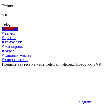
Twitter
VK
Telegram
Биология
# взгляд
# зрение
# камуфляж
# маскировка
# окрас
# хищник-жертва
# хищничество
Подписывайтесь на нас в Telegram, Яндекс.Новостях и VK
Telegram