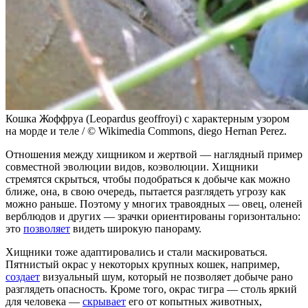
Кошка Жоффруа (Leopardus geoffroyi) с характерным узором
на морде и теле / © Wikimedia Commons, diego Hernan Perez.
Отношения между хищником и жертвой — наглядный пример
совместной эволюции видов, коэволюции. Хищники
стремятся скрыться, чтобы подобраться к добыче как можно
ближе, она, в свою очередь, пытается разглядеть угрозу как
можно раньше. Поэтому у многих травоядных — овец, оленей
верблюдов и других — зрачки ориентированы горизонтально:
это
позволяет
видеть широкую панораму.
Хищники тоже адаптировались и стали маскироваться.
Пятнистый окрас у некоторых крупных кошек, например,
создает
визуальный шум, который не позволяет добыче рано
разглядеть опасность. Кроме того, окрас тигра — столь яркий
для человека —
скрывает
его от копытных животных,