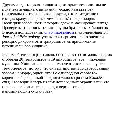
Другими адаптациями хищников, которые помогают им не
привлекать лишнего внимания, можно назвать позу
(владельцы кошек наверняка видели, как те медленно и
изящно крадутся, прежде чем напасть) и окрас морды.
Последняя особенность в теории должна маскировать взгляд.
Проверить эти тезисы решила группа бразильских биологов.
В новом исследовании,
опубликованном
в журнале
American
Journal of Primatology
, ученые экспериментально оценили
реакцию дихроматов и трихроматов на приближение
потенциального хищника.
Роль «добычи» сыграли люди: специалисты с помощью тестов
отобрали 20 трихроматов и 19 дихроматов, все — молодые
мужчины. Хищников в эксперименте представляли чучела
трех оцелотов, потому что они пятнистые и со своеобразным
узором на морде, одной пумы с однородной серовато-
коричневой расцветкой и одного малого гризона (
Galictis
cuja
). Последний зверь из семейства куньих окрашен так, что
нижняя половина тела черная, а верх — серый,
напоминающий сухую траву.