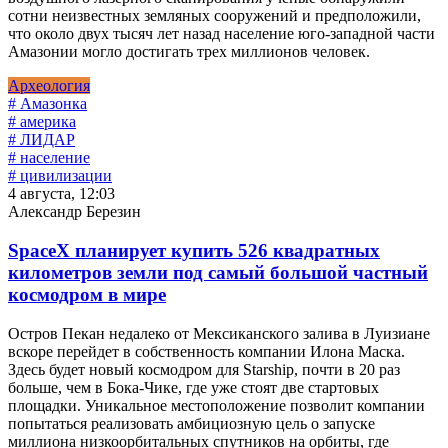
сотни неизвестных земляных сооружений и предположили,
что около двух тысяч лет назад население юго-западной части
Амазонии могло достигать трех миллионов человек.
Археология
# Амазонка
# америка
# ЛИДАР
# население
# цивилизации
4 августа, 12:03
Александр Березин
SpaceX планирует купить 526 квадратных
километров земли под самый большой частный
космодром в мире
Остров Пекан недалеко от Мексиканского залива в Луизиане
вскоре перейдет в собственность компании Илона Маска.
Здесь будет новый космодром для Starship, почти в 20 раз
больше, чем в Бока-Чике, где уже стоят две стартовых
площадки. Уникальное местоположение позволит компании
попытаться реализовать амбициозную цель о запуске
миллиона низкоорбитальных спутников на орбиты, где