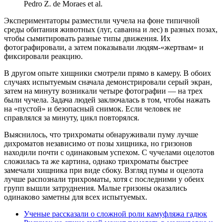
Pedro Z. de Moraes et al.
Экспериментаторы разместили чучела на фоне типичной
среды обитания животных (луг, саванна и лес) в разных позах,
чтобы сымитировать разные типы движения. Их
фотографировали, а затем показывали людям-«жертвам» и
фиксировали реакцию.
В другом опыте хищники смотрели прямо в камеру. В обоих
случаях испытуемым сначала демонстрировали серый экран,
затем на минуту возникали четыре фотографии — на трех
были чучела. Задача людей заключалась в том, чтобы нажать
на «пустой» и безопасный снимок. Если человек не
справлялся за минуту, цикл повторялся.
Выяснилось, что трихроматы обнаруживали пуму лучше
дихроматов независимо от позы хищника, но гризонов
находили почти с одинаковым успехом. С чучелами оцелотов
сложилась та же картина, однако трихроматы быстрее
замечали хищника при виде сбоку. Взгляд пумы и оцелота
лучше распознали трихроматы, хотя с последними у обеих
групп вышли затруднения. Малые гризоны оказались
одинаково заметны для всех испытуемых.
Ученые рассказали о сложной роли камуфляжа гадюк