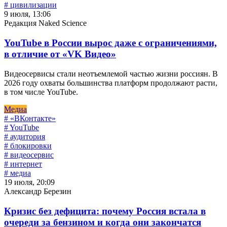
# цивилизации
9 июля, 13:06
Редакция Naked Science
YouTube в России вырос даже с ограничениями,
в отличие от «VK Видео»
Видеосервисы стали неотъемлемой частью жизни россиян. В
2026 году охваты большинства платформ продолжают расти,
в том числе YouTube.
Медиа
# «ВКонтакте»
# YouTube
# аудитория
# блокировки
# видеосервис
# интернет
# медиа
19 июля, 20:09
Александр Березин
Кризис без дефицита: почему Россия встала в
очереди за бензином и когда они закончатся