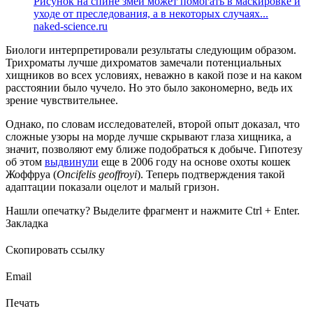
Рисунок на спине змей может помогать в маскировке и
уходе от преследования, а в некоторых случаях...
naked-science.ru
Биологи интерпретировали результаты следующим образом.
Трихроматы лучше дихроматов замечали потенциальных
хищников во всех условиях, неважно в какой позе и на каком
расстоянии было чучело. Но это было закономерно, ведь их
зрение чувствительнее.
Однако, по словам исследователей, второй опыт доказал, что
сложные узоры на морде лучше скрывают глаза хищника, а
значит, позволяют ему ближе подобраться к добыче. Гипотезу
об этом
выдвинули
еще в 2006 году на основе охоты кошек
Жоффруа (
Oncifelis geoffroyi
). Теперь подтверждения такой
адаптации показали оцелот и малый гризон.
Нашли опечатку? Выделите фрагмент и нажмите Ctrl + Enter.
Закладка
Скопировать ссылку
Email
Печать