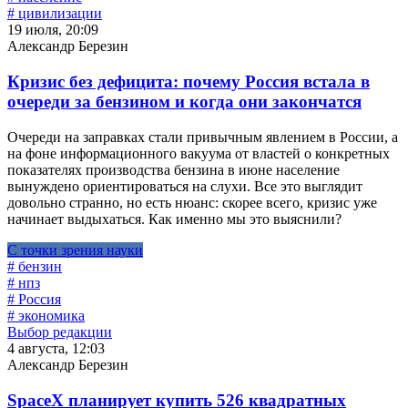
# цивилизации
19 июля, 20:09
Александр Березин
Кризис без дефицита: почему Россия встала в
очереди за бензином и когда они закончатся
Очереди на заправках стали привычным явлением в России, а
на фоне информационного вакуума от властей о конкретных
показателях производства бензина в июне население
вынуждено ориентироваться на слухи. Все это выглядит
довольно странно, но есть нюанс: скорее всего, кризис уже
начинает выдыхаться. Как именно мы это выяснили?
С точки зрения науки
# бензин
# нпз
# Россия
# экономика
Выбор редакции
4 августа, 12:03
Александр Березин
SpaceX планирует купить 526 квадратных