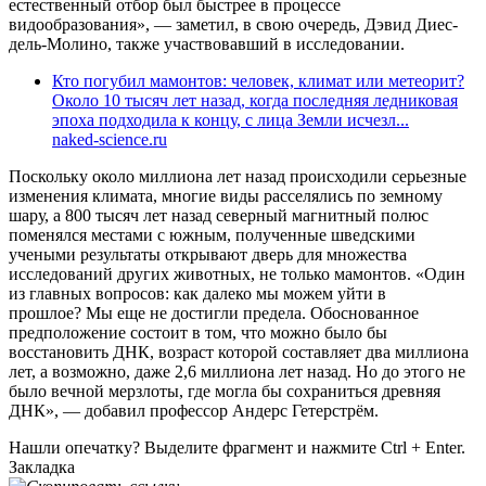
естественный отбор был быстрее в процессе
видообразования», — заметил, в свою очередь, Дэвид Диес-
дель-Молино, также участвовавший в исследовании.
Кто погубил мамонтов: человек, климат или метеорит?
Около 10 тысяч лет назад, когда последняя ледниковая
эпоха подходила к концу, с лица Земли исчезл...
naked-science.ru
Поскольку около миллиона лет назад происходили серьезные
изменения климата, многие виды расселялись по земному
шару, а 800 тысяч лет назад северный магнитный полюс
поменялся местами с южным, полученные шведскими
учеными результаты открывают дверь для множества
исследований других животных, не только мамонтов. «Один
из главных вопросов: как далеко мы можем уйти в
прошлое? Мы еще не достигли предела. Обоснованное
предположение состоит в том, что можно было бы
восстановить ДНК, возраст которой составляет два миллиона
лет, а возможно, даже 2,6 миллиона лет назад. Но до этого не
было вечной мерзлоты, где могла бы сохраниться древняя
ДНК», — добавил профессор Андерс Гетерстрём.
Нашли опечатку? Выделите фрагмент и нажмите Ctrl + Enter.
Закладка