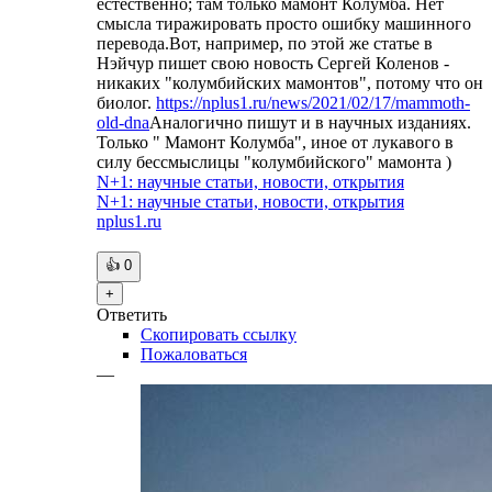
естественно; там только мамонт Колумба. Нет
смысла тиражировать просто ошибку машинного
перевода.Вот, например, по этой же статье в
Нэйчур пишет свою новость Сергей Коленов -
никаких "колумбийских мамонтов", потому что он
биолог.
https://nplus1.ru/news/2021/02/17/mammoth-
old-dna
Аналогично пишут и в научных изданиях.
Только " Мамонт Колумба", иное от лукавого в
силу бессмыслицы "колумбийского" мамонта )
N+1: научные статьи, новости, открытия
N+1: научные статьи, новости, открытия
nplus1.ru
👍
0
+
Ответить
Скопировать ссылку
Пожаловаться
—