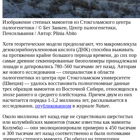
Изображение степных мамонтов из Стокгольмского центра
палеогенетики / © Бет Заикен, Центр палеогенетики,
Пенсильвания / Автор: Plinia Abito
Хотя теоретические модели предполагают, что макромолекула
дезоксирибонуклеиновая кислота (ДНК) способна выживать
на протяжении крайне большого периода времени, до сих пор
самые древние секвенированные биополимеры принадлежали
лошади и датировались 780–560 тысячами лет назад. Авторам
же нового исследования — специалистам в области
палеогенетики из центра при Стокгольмском университете
(Швеция) — удалось восстановить полногеномные данные
трех образцов мамонтов из Восточной Сибири, относящихся к
эпохе раннего и среднего плейстоцена. Причем двум из них
насчитается порядка 1-1,2 миллиона лет, рассказывается в
исследовании,
опубликованном
в журнале
Nature
.
Около миллиона лет назад еще не существовало шерстистых
или колумбийских мамонтов (также известны как мамонты
Колумба) — они эволюционировали примерно к 450 тысячам
и 300 тысячам лет назад соответственно и были потомками
древнего степного мамонта. Он обитал на территории