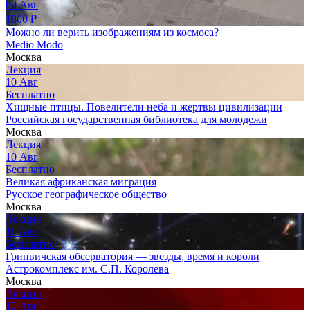
09
Авг
1800
₽
Можно ли верить изображениям из космоса?
Medio Modo
Москва
Лекция
10
Авг
Бесплатно
Хищные птицы. Повелители неба и жертвы цивилизации
Российская государственная библиотека для молодежи
Москва
Лекция
10
Авг
Бесплатно
Великая африканская миграция
Русское географическое общество
Москва
Лекция
11
Авг
Бесплатно
Гринвичская обсерватория — звезды, время и короли
Астрокомплекс им. С.П. Королева
Москва
Лекция
12
Авг