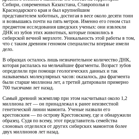
Сибири, современных Казахстана, Ставрополья и
Краснодарского края и был крупнейшим
представителем хоботных, достигая в весе около десяти тонн
и возвышаясь почти на пять метров. Именно его геном стал
предметом исследования шведских ученых: они извлекли
ДНК из зубов этих животных, которые покоились в
сибирской вечной мерзлоте. Уникальность этой работы в том,
что с таким древним геномом специалисты впервые имели
дело.
В образцах осталось лишь незначительное количество ДНК,
которая распалась на мельчайшие фрагменты. Возраст зубов
определили при помощи геологических данных и так
называемых молекулярных часов: оказалось, два фрагмента
были старше миллиона лет, а третий датировали примерно
700 тысячами лет назад.
Самый древний экземпляр при этом насчитывал около 1,2
миллиона лет — он принадлежал к ранее неизвестной
генетической линии мамонта. Ученые назвали его
крестовским — по острову Крестовскому, где и обнаружили
образец. Судя по всему, этот представитель семейства
слоновых отделился от других сибирских мамонтов более
двух миллионов лет назад.