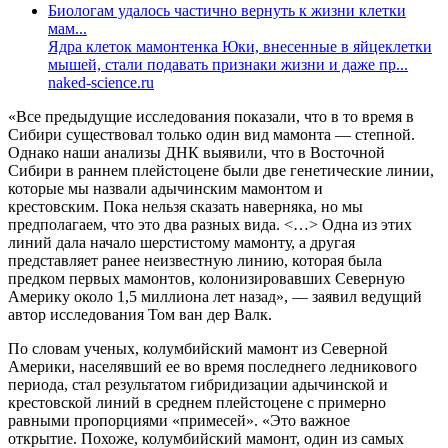
Биологам удалось частично вернуть к жизни клетки
мам...
Ядра клеток мамонтенка Юки, внесенные в яйцеклетки
мышей, стали подавать признаки жизни и даже пр...
naked-science.ru
«Все предыдущие исследования показали, что в то время в
Сибири существовал только один вид мамонта — степной.
Однако наши анализы ДНК выявили, что в Восточной
Сибири в раннем плейстоцене были две генетические линии,
которые мы назвали адычинским мамонтом и
крестовским. Пока нельзя сказать наверняка, но мы
предполагаем, что это два разных вида. <…> Одна из этих
линий дала начало шерстистому мамонту, а другая
представляет ранее неизвестную линию, которая была
предком первых мамонтов, колонизировавших Северную
Америку около 1,5 миллиона лет назад», — заявил ведущий
автор исследования Том ван дер Валк.
По словам ученых, колумбийский мамонт из Северной
Америки, населявший ее во время последнего ледникового
периода, стал результатом гибридизации адычинской и
крестовской линий в среднем плейстоцене с примерно
равными пропорциями «примесей». «Это важное
открытие. Похоже, колумбийский мамонт, один из самых