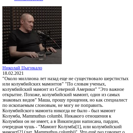
Николай Цыгикало
18.02.2021
"Около миллиона лет назад еще не существовало шерстистых
или колумбийских мамонтов" "По словам ученых,
колумбийский мамонт из Северной Америки" "Это важное
открытие. Похоже, колумбийский мамонт, один из самых
знаковых видов" Маша, прошу прощения, но как специалист
по ископаемым слоновым, не могу не поправить.
Колумбийского мамонта никогда не было - был мамонт
Колумба, Mammuthus columbi. Никакого отношения к
Колумбии он не имеет, а в Википедии написана, пардон,
очередная чушь - "Мамонт Колумба[1], или колумбийский
мамонт[2] (лат. Mammuthus columbi)". Что ещё раз говорит о