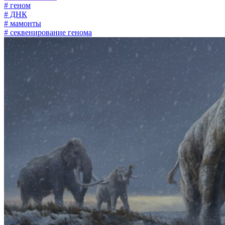
# геном
# ДНК
# мамонты
# секвенирование генома