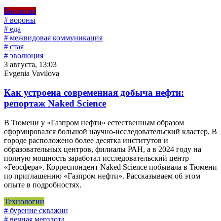
Биология
# вороны
# еда
# межвидовая коммуникация
# стая
# эволюция
3 августа, 13:03
Evgenia Vavilova
Как устроена современная добыча нефти:
репортаж Naked Science
В Тюмени у «Газпром нефти» естественным образом
сформировался большой научно-исследовательский кластер. В
городе расположено более десятка институтов и
образовательных центров, филиалы РАН, а в 2024 году на
полную мощность заработал исследовательский центр
«Геосфера». Корреспондент Naked Science побывала в Тюмени
по приглашению «Газпром нефти». Рассказываем об этом
опыте в подробностях.
Технологии
# бурение скважин
# вечная мерзлота