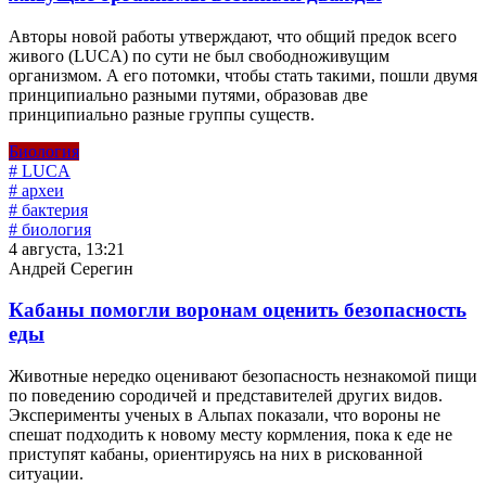
Авторы новой работы утверждают, что общий предок всего
живого (LUCA) по сути не был свободноживущим
организмом. А его потомки, чтобы стать такими, пошли двумя
принципиально разными путями, образовав две
принципиально разные группы существ.
Биология
# LUCA
# археи
# бактерия
# биология
4 августа, 13:21
Андрей Серегин
Кабаны помогли воронам оценить безопасность
еды
Животные нередко оценивают безопасность незнакомой пищи
по поведению сородичей и представителей других видов.
Эксперименты ученых в Альпах показали, что вороны не
спешат подходить к новому месту кормления, пока к еде не
приступят кабаны, ориентируясь на них в рискованной
ситуации.