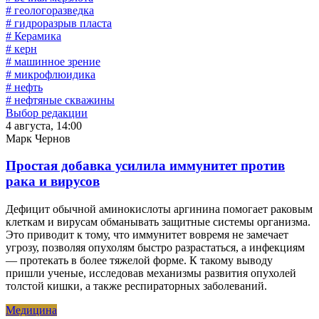
# геологоразведка
# гидроразрыв пласта
# Керамика
# керн
# машинное зрение
# микрофлюидика
# нефть
# нефтяные скважины
Выбор редакции
4 августа, 14:00
Марк Чернов
Простая добавка усилила иммунитет против
рака и вирусов
Дефицит обычной аминокислоты аргинина помогает раковым
клеткам и вирусам обманывать защитные системы организма.
Это приводит к тому, что иммунитет вовремя не замечает
угрозу, позволяя опухолям быстро разрастаться, а инфекциям
— протекать в более тяжелой форме. К такому выводу
пришли ученые, исследовав механизмы развития опухолей
толстой кишки, а также респираторных заболеваний.
Медицина