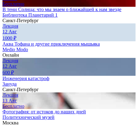
Бесплатно
В тени Солнца: что мы знаем о ближайшей к нам звезде
Библиотека Планетарий 1
Санкт-Петербург
Лекция
12
Авг
1000
₽
Аква Тофана и другие приключения мышьяка
Medio Modo
Онлайн
Лекция
12
Авг
600
₽
Инженерия катастроф
Зануда
Санкт-Петербург
Лекция
13
Авг
Бесплатно
Фотография: от истоков до наших дней
Политехнический музей
Москва