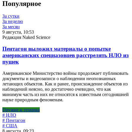
Популярное
За сутки
За неделю
За месяц
9 августа, 10:53
Редакция Naked Science
Пентагон выложил материалы о попытке
американских спецназовцев расстрелять НЛО из
пушек
Американское Министерство войны продолжает публиковать
документы и видеозаписи о наблюдении неопознанных
летающих объектов. Как и ранее, происхождение объектов из
наблюдений неясно, но достаточно очевидно, что как
минимум часть из них не относятся к известным сегодняшней
науке природным феноменам.
Оружие и техника
# НЛО
# Пентагон
# США
8 августа, 09:23