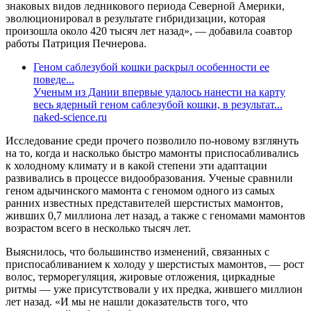
знаковых видов ледникового периода Северной Америки,
эволюционировал в результате гибридизации, которая
произошла около 420 тысяч лет назад», — добавила соавтор
работы Патриция Печнерова.
Геном саблезубой кошки раскрыл особенности ее
поведе...
Ученым из Дании впервые удалось нанести на карту
весь ядерный геном саблезубой кошки, в результат...
naked-science.ru
Исследование среди прочего позволило по-новому взглянуть
на то, когда и насколько быстро мамонты приспосабливались
к холодному климату и в какой степени эти адаптации
развивались в процессе видообразования. Ученые сравнили
геном адычинского мамонта с геномом одного из самых
ранних известных представителей шерстистых мамонтов,
живших 0,7 миллиона лет назад, а также с геномами мамонтов
возрастом всего в несколько тысяч лет.
Выяснилось, что большинство изменений, связанных с
приспосабливанием к холоду у шерстистых мамонтов, — рост
волос, терморегуляция, жировые отложения, циркадные
ритмы — уже присутствовали у их предка, жившего миллион
лет назад. «И мы не нашли доказательств того, что