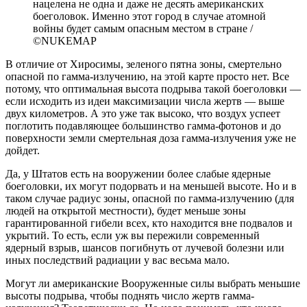
нацелена не одна и даже не десять американских
боеголовок. Именно этот город в случае атомной
войны будет самым опасным местом в стране /
©NUKEMAP
В отличие от Хиросимы, зеленого пятна зоны, смертельно
опасной по гамма-излучению, на этой карте просто нет. Все
потому, что оптимальная высота подрыва такой боеголовки —
если исходить из идеи максимизации числа жертв — выше
двух километров. А это уже так высоко, что воздух успеет
поглотить подавляющее большинство гамма-фотонов и до
поверхности земли смертельная доза гамма-излучения уже не
дойдет.
Да, у Штатов есть на вооружении более слабые ядерные
боеголовки, их могут подорвать и на меньшей высоте. Но и в
таком случае радиус зоны, опасной по гамма-излучению (для
людей на открытой местности), будет меньше зоны
гарантированной гибели всех, кто находится вне подвалов и
укрытий. То есть, если уж вы пережили современный
ядерный взрыв, шансов погибнуть от лучевой болезни или
иных последствий радиации у вас весьма мало.
Могут ли американские Вооруженные силы выбрать меньшие
высоты подрыва, чтобы поднять число жертв гамма-