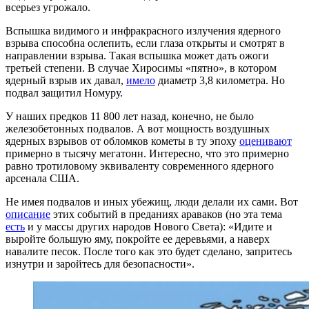
всерьез угрожало.
Вспышка видимого и инфракрасного излучения ядерного
взрыва способна ослепить, если глаза открыты и смотрят в
направлении взрыва. Такая вспышка может дать ожоги
третьей степени. В случае Хиросимы «пятно», в котором
ядерный взрыв их давал,
имело
диаметр 3,8 километра. Но
подвал защитил Номуру.
У наших предков 11 800 лет назад, конечно, не было
железобетонных подвалов. А вот мощность воздушных
ядерных взрывов от обломков кометы в ту эпоху
оценивают
примерно в тысячу мегатонн. Интересно, что это примерно
равно тротиловому эквиваленту современного ядерного
арсенала США.
Не имея подвалов и иных убежищ, люди делали их сами. Вот
описание
этих событий в преданиях араваков (но эта тема
есть
и у массы других народов Нового Света): «Идите и
выройте большую яму, покройте ее деревьями, а наверх
навалите песок. После того как это будет сделано, запритесь
изнутри и заройтесь для безопасности».