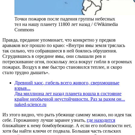
Точки пожаров после падения группы небесных
тел на нашу планету 11800 лет назад / ©Wikimedia
Commons
Правда, предание упоминает, что конкретно у предков
араваков все прошло по краю: «Внутри ямы земля тряслась
так сильно, что собравшиеся в ней боялись обрушения.
Сгрудившись в середине ямы, они слышали рев и
потрескивание огня, поскольку леса вокруг гибли в огромных
пожарах. Воздух в яме быстро становился теплее, и скоро
стало трудно дышать».
Древний хаос, гибель всего живого, сверхмощные
взрыв...
Два миллиона лет назад планета вошла в состояние
крайне необычной неустойчивости. Раз за разом он...
naked-science.ru
Из этого видно, что рыть убежище самому можно, но идея так
себе. Горожанину лучше заранее узнать,
где находится
ближайшее к нему бомбоубежище. А если его поблизости нет,
хотя бы найти ключи от подвала. Большая часть сельских