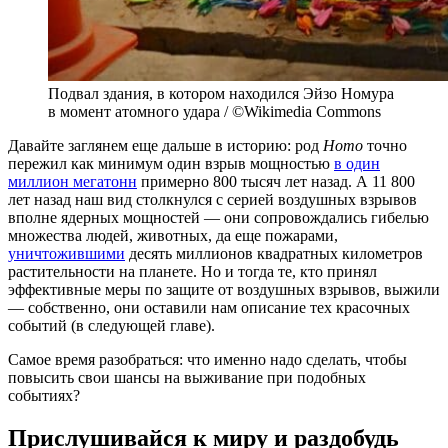
Подвал здания, в котором находился Эйзо Номура
в момент атомного удара / ©Wikimedia Commons
Давайте заглянем еще дальше в историю: род
Homo
точно
пережил как минимум один взрыв мощностью
в один
миллион мегатонн
примерно 800 тысяч лет назад. А 11 800
лет назад наш вид столкнулся с серией воздушных взрывов
вполне ядерных мощностей — они сопровождались гибелью
множества людей, животных, да еще пожарами,
уничтожившими
десять миллионов квадратных километров
растительности на планете. Но и тогда те, кто принял
эффективные меры по защите от воздушных взрывов, выжили
— собственно, они оставили нам описание тех красочных
событий (в следующей главе).
Самое время разобраться: что именно надо сделать, чтобы
повысить свои шансы на выживание при подобных
событиях?
Прислушивайся к миру и раздобудь