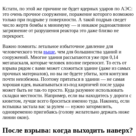
Кстати, по этой же причине не будет ядерных ударов по АЭС:
это очень прочное сооружение, поражение которого возможно
только при подрыве у поверхности. А такой подрыв сведет
число жертв бомбы к минимуму — и никакое радиоактивное
загрязнение от разрушения реактора это даже близко не
перекроет.
Важно помнить: летальное избыточное давление для
человеческого тела
выше
, чем для большинства зданий и
сооружений. Многие здания рассыпаются уже при 0,14
мегапаскаля, которые человек вполне переносит. То есть от
взрыва рядом с вами может сложиться здание (даже из самых
прочных материалов), но вы не будете убиты, хотя контузия
почти неизбежна. Поэтому прятаться в здании — не самая
хорошая идея, выкапываться из-под кирпичей после удара
может быть не так-то просто. Куда разумнее использовать
складки местности. Например, если вы находитесь у дороги с
кюветом, лучше всего броситься именно туда. Наконец, если
вспышка застала вас за рулем — нужно затормозить,
одновременно пригибаясь (голову желательно держать ниже
линии окон).
После взрыва: когда выходить наверх?