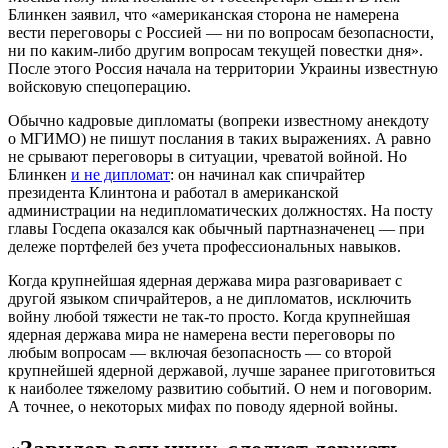
Блинкен заявил, что «американская сторона не намерена
вести переговоры с Россией — ни по вопросам безопасности,
ни по каким-либо другим вопросам текущей повестки дня».
После этого Россия начала на территории Украины известную
войсковую спецоперацию.
Обычно кадровые дипломаты (вопреки известному анекдоту
о МГИМО) не пишут послания в таких выражениях. А равно
не срывают переговоры в ситуации, чреватой войной. Но
Блинкен
и не дипломат
: он начинал как спичрайтер
президента Клинтона и работал в американской
администрации на недипломатических должностях. На посту
главы Госдепа оказался как обычный партназначенец — при
дележе портфелей без учета профессиональных навыков.
Когда крупнейшая ядерная держава мира разговаривает с
другой языком спичрайтеров, а не дипломатов, исключить
войну любой тяжести не так-то просто. Когда крупнейшая
ядерная держава мира не намерена вести переговоры по
любым вопросам — включая безопасность — со второй
крупнейшей ядерной державой, лучше заранее приготовиться
к наиболее тяжелому развитию событий. О нем и поговорим.
А точнее, о некоторых мифах по поводу ядерной войны.