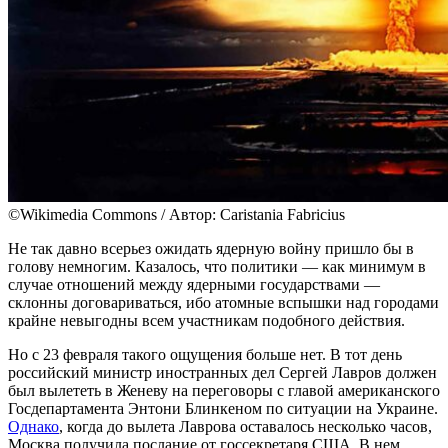
©Wikimedia Commons / Автор: Caristania Fabricius
Не так давно всерьез ожидать ядерную войну пришло бы в
голову немногим. Казалось, что политики — как минимум в
случае отношений между ядерными государствами —
склонны договариваться, ибо атомные вспышки над городами
крайне невыгодны всем участникам подобного действия.
Но с 23 февраля такого ощущения больше нет. В тот день
российский министр иностранных дел Сергей Лавров должен
был вылететь в Женеву на переговоры с главой американского
Госдепартамента Энтони Блинкеном по ситуации на Украине.
Однако
, когда до вылета Лаврова оставалось несколько часов,
Москва получила послание от госсекретаря США. В нем