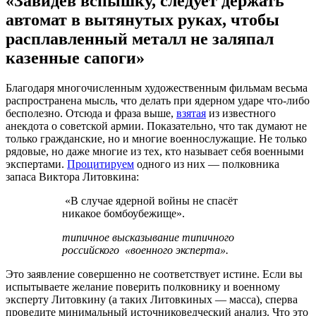
«Завидев вспышку, следует держать
автомат в вытянутых руках, чтобы
расплавленный металл не заляпал
казенные сапоги»
Благодаря многочисленным художественным фильмам весьма
распространена мысль, что делать при ядерном ударе что-либо
бесполезно. Отсюда и фраза выше,
взятая
из известного
анекдота о советской армии. Показательно, что так думают не
только гражданские, но и многие военнослужащие. Не только
рядовые, но даже многие из тех, кто называет себя военными
экспертами.
Процитируем
одного из них — полковника
запаса Виктора Литовкина:
«В случае ядерной войны не спасёт
никакое бомбоубежище».
типичное высказывание типичного
российского «военного эксперта».
Это заявление совершенно не соответствует истине. Если вы
испытываете желание поверить полковнику и военному
эксперту Литовкину (а таких Литовкиных — масса), сперва
проведите минимальный источниковедческий анализ. Что это