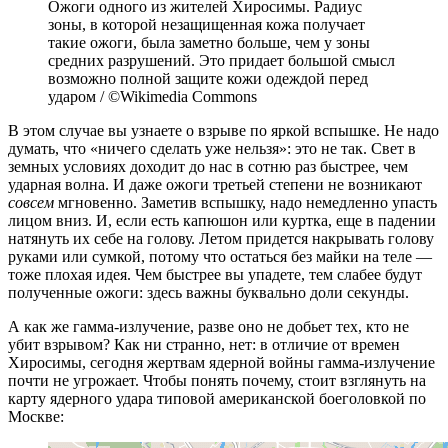
Ожоги одного из жителей Хиросимы. Радиус
зоны, в которой незащищенная кожа получает
такие ожоги, была заметно больше, чем у зоны
средних разрушений. Это придает большой смысл
возможно полной защите кожи одеждой перед
ударом / ©Wikimedia Commons
В этом случае вы узнаете о взрыве по яркой вспышке. Не надо
думать, что «ничего сделать уже нельзя»: это не так. Свет в
земных условиях доходит до нас в сотню раз быстрее, чем
ударная волна. И даже ожоги третьей степени не возникают
совсем
мгновенно. Заметив вспышку, надо немедленно упасть
лицом вниз. И, если есть капюшон или куртка, еще в падении
натянуть их себе на голову. Летом придется накрывать голову
руками или сумкой, потому что остаться без майки на теле —
тоже плохая идея. Чем быстрее вы упадете, тем слабее будут
полученные ожоги: здесь важны буквально доли секунды.
А как же гамма-излучение, разве оно не добьет тех, кто не
убит взрывом? Как ни странно, нет: в отличие от времен
Хиросимы, сегодня жертвам ядерной войны гамма-излучение
почти не угрожает. Чтобы понять почему, стоит взглянуть на
карту ядерного удара типовой американской боеголовкой по
Москве: