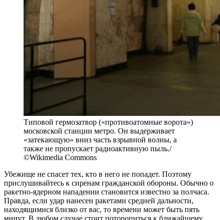
Типовой гермозатвор («противоатомные ворота»)
московской станции метро. Он выдерживает
«затекающую» вниз часть взрывной волны, а
также не пропускает радиоактивную пыль./
©Wikimedia Commons
Убежище не спасет тех, кто в него не попадет. Поэтому
прислушивайтесь к сиренам гражданской обороны. Обычно о
ракетно-ядерном нападении становится известно за полчаса.
Правда, если удар нанесен ракетами средней дальности,
находящимися близко от вас, то времени может быть пять
минут. В любом случае стоит поторопиться к ближайшему