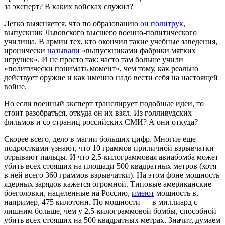
за эксперт? В каких войсках служил?
Легко выясняется, что по образованию
он политрук
,
выпускник Львовского высшего военно-политического
училища. В армии тех, кто окончил такие учебные заведения,
иронически
называли
«выпускниками фабрики мягких
игрушек». И не просто так: часто там больше учили
«политически понимать момент», чем тому, как реально
действует оружие и как именно надо вести себя на настоящей
войне.
Но если военный эксперт транслирует подобные идеи, то
стоит разобраться, откуда он их взял. Из голливудских
фильмов и со страниц российских СМИ? А они откуда?
Скорее всего, дело в магии больших цифр. Многие еще
подростками узнают, что 10 граммов приличной взрывчатки
отрывают пальцы. И что 2,5-килограммовая авиабомба может
убить всех стоящих на площади 500 квадратных метров (хотя
в ней всего 360 граммов взрывчатки). На этом фоне мощность
ядерных зарядов кажется огромной. Типовые американские
боеголовки, нацеленные на Россию,
имеют
мощность в,
например, 475 килотонн. По мощности — в миллиард с
лишним больше, чем у 2,5-килограммовой бомбы, способной
убить всех стоящих на 500 квадратных метрах. Значит, думаем