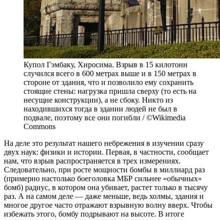
Купол Гэмбаку, Хиросима. Взрыв в 15 килотонн
случился всего в 600 метрах выше и в 150 метрах в
стороне от здания, что и позволило ему сохранить
стоящие стены: нагрузка пришла сверху (то есть на
несущие конструкции), а не сбоку. Никто из
находившихся тогда в здании людей не был в
подвале, поэтому все они погибли / ©Wikimedia
Commons
На деле это результат нашего небрежения в изучении сразу
двух наук: физики и истории. Первая, в частности, сообщает
нам, что взрыв распространяется в трех измерениях.
Следовательно, при росте мощности бомбы в миллиард раз
(примерно настолько боеголовка МБР сильнее «обычных»
бомб) радиус, в котором она убивает, растет только в тысячу
раз. А на самом деле — даже меньше, ведь холмы, здания и
многое другое часто отражают взрывную волну вверх. Чтобы
избежать этого, бомбу подрывают на высоте. В итоге