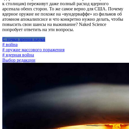
к столицам) переживут даже полный расход ядерного
арсенала обеих сторон. То же самое верно для США. Почему
ядерное оружие не похоже на «вундерваффе» из фильмов об
атомном апокалипсисе и что конкретно нужно делать, чтобы
повысить свои шансы на выживание? Naked Science
попробует ответить на эти вопросы.
С точки зрения науки
# война
# оружие массового поражения
# ядерная война
Выбор редакции