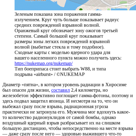
Зеленым показана зона поражения гамма-
излучением. Круг чуть больше показывает радиус
средних повреждений взрывной волной.
Оранжевый круг обозначает зону ожогов третьей
степени. Самый большой круг показывает
размеры зоны легких повреждений взрывной
волной (выбитые стекла и тому подобное).
Сходные карты с моделью ядерного удара для
вашего населенного пункта можно получить здесь:
https://nukemap.org/nukemap/
Тип боеприпаса стоит выбрать W88, и типа
подрыва «airburst» / ©NUKEMAP
Диаметр «пятна», в котором уровень радиации в Хиросиме
был опасен для жизни,
составил
2,4 километра, но
железобетон эффективно поглощает гамма-фотоны, поэтому и
здесь подвал защитил японца. И несмотря на то, что он
выбежал сразу после взрыва, радиационная угроза
практически не затронула его. Мужчина мог вдохнуть какое-
то количество радионуклидов от самой бомбы, однако
воздушный ядерный взрыв разбрасывает их на слишком
большую дистанцию, чтобы непосредственно на месте взрыва
— даже сразу после него — здоровью выжившего что-то