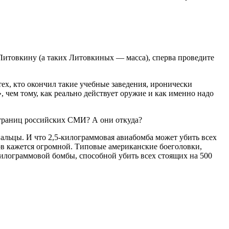
Литовкину (а таких Литовкиных — масса), сперва проведите
ех, кто окончил такие учебные заведения, иронически
чем тому, как реально действует оружие и как именно надо
 страниц российских СМИ? А они откуда?
альцы. И что 2,5-килограммовая авиабомба может убить всех
ов кажется огромной. Типовые американские боеголовки,
илограммовой бомбы, способной убить всех стоящих на 500