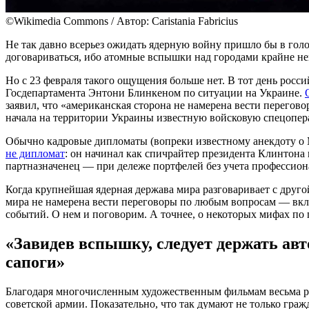
©Wikimedia Commons / Автор: Caristania Fabricius
Не так давно всерьез ожидать ядерную войну пришло бы в го
договариваться, ибо атомные вспышки над городами крайне н
Но с 23 февраля такого ощущения больше нет. В тот день рос
Госдепартамента Энтони Блинкеном по ситуации на Украине.
заявил, что «американская сторона не намерена вести перегов
начала на территории Украины известную войсковую спецопе
Обычно кадровые дипломаты (вопреки известному анекдоту о 
не дипломат
: он начинал как спичрайтер президента Клинтона
партназначенец — при дележе портфелей без учета профессио
Когда крупнейшая ядерная держава мира разговаривает с друго
мира не намерена вести переговоры по любым вопросам — вкл
событий. О нем и поговорим. А точнее, о некоторых мифах по
«Завидев вспышку, следует держать ав
сапоги»
Благодаря многочисленным художественным фильмам весьма рас
советской армии. Показательно, что так думают не только граж