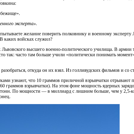
товкина:
убежище».
енного эксперта».
испытываете желание поверить полковнику и военному эксперту 
 В каких войсках служил?
 Львовского высшего военно-политического училища. В армии т
 так: часто там больше учили «политически понимать момент», 
 разобраться, откуда он их взял. Из голливудских фильмов и со
тками узнают, что 10 граммов приличной взрывчатки отрывают п
 360 граммов взрывчатки). На этом фоне мощность ядерных заряд
тонн. По мощности — в миллиард с лишним больше, чем у 2,5-к
онец.