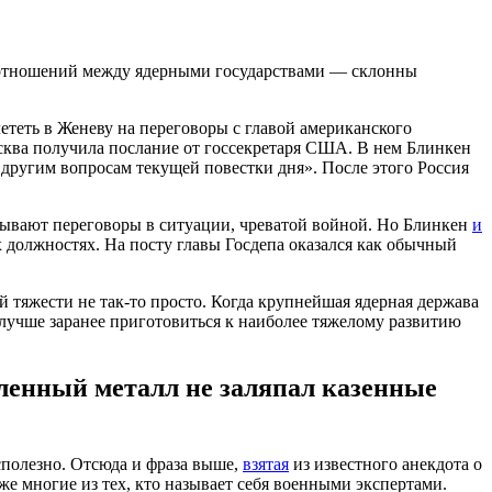
е отношений между ядерными государствами — склонны
ететь в Женеву на переговоры с главой американского
Москва получила послание от госсекретаря США. В нем Блинкен
 другим вопросам текущей повестки дня». После этого Россия
ывают переговоры в ситуации, чреватой войной. Но Блинкен
и
 должностях. На посту главы Госдепа оказался как обычный
 тяжести не так-то просто. Когда крупнейшая ядерная держава
лучше заранее приготовиться к наиболее тяжелому развитию
вленный металл не заляпал казенные
сполезно. Отсюда и фраза выше,
взятая
из известного анекдота о
же многие из тех, кто называет себя военными экспертами.