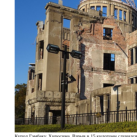
Купол Гэмбаку, Хиросима. Взрыв в 15 килотонн случился в