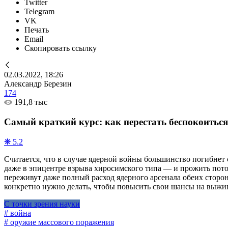
Twitter
Telegram
VK
Печать
Email
Скопировать ссылку
02.03.2022, 18:26
Александр Березин
174
191,8 тыс
Самый краткий курс: как перестать беспокоитьс
❋ 5.2
Считается, что в случае ядерной войны большинство погибнет
даже в эпицентре взрыва хиросимского типа — и прожить пото
переживут даже полный расход ядерного арсенала обеих сторо
конкретно нужно делать, чтобы повысить свои шансы на выжив
С точки зрения науки
# война
# оружие массового поражения