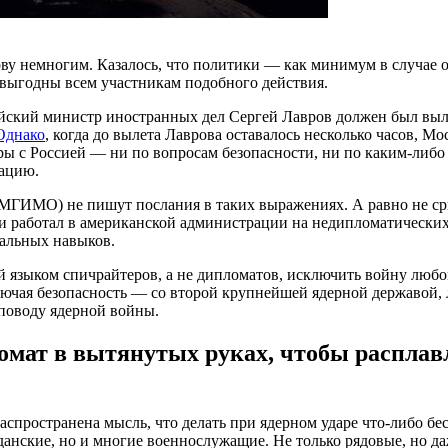
лову немногим. Казалось, что политики — как минимум в случа
евыгодны всем участникам подобного действия.
сийский министр иностранных дел Сергей Лавров должен был выл
Однако
, когда до вылета Лаврова оставалось несколько часов, 
оры с Россией — ни по вопросам безопасности, ни по каким-либо
рацию.
МГИМО) не пишут послания в таких выражениях. А равно не ср
 и работал в американской администрации на недипломатических
нальных навыков.
й языком спичрайтеров, а не дипломатов, исключить войну любой
ючая безопасность — со второй крупнейшей ядерной державой, 
 поводу ядерной войны.
томат в вытянутых руках, чтобы распла
пространена мысль, что делать при ядерном ударе что-либо бе
данские, но и многие военнослужащие. Не только рядовые, но да