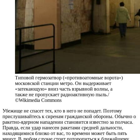
Типовой гермозатвор («противоатомные ворота»)
московской станции метро. Он выдерживает
«затекающую» вниз часть взрывной волны, а
также не пропускает радиоактивную пыль./
©Wikimedia Commons
Убежище не спасет тех, кто в него не попадет. Поэтому
прислушивайтесь к сиренам гражданской обороны. Обычно о
ракетно-ядерном нападении становится известно за полчаса.
Правда, если удар нанесен ракетами средней дальности,
находящимися близко от вас, то времени может быть пять
минут. В любом случае стоит поторопиться к ближайшему