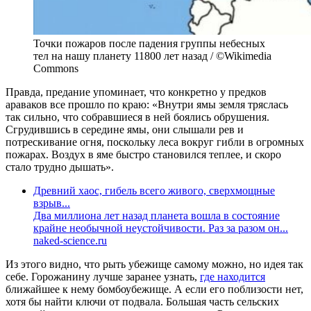
Точки пожаров после падения группы небесных
тел на нашу планету 11800 лет назад / ©Wikimedia
Commons
Правда, предание упоминает, что конкретно у предков
араваков все прошло по краю: «Внутри ямы земля тряслась
так сильно, что собравшиеся в ней боялись обрушения.
Сгрудившись в середине ямы, они слышали рев и
потрескивание огня, поскольку леса вокруг гибли в огромных
пожарах. Воздух в яме быстро становился теплее, и скоро
стало трудно дышать».
Древний хаос, гибель всего живого, сверхмощные
взрыв...
Два миллиона лет назад планета вошла в состояние
крайне необычной неустойчивости. Раз за разом он...
naked-science.ru
Из этого видно, что рыть убежище самому можно, но идея так
себе. Горожанину лучше заранее узнать,
где находится
ближайшее к нему бомбоубежище. А если его поблизости нет,
хотя бы найти ключи от подвала. Большая часть сельских