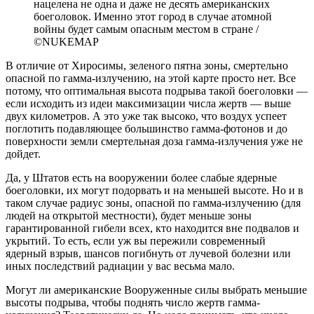
нацелена не одна и даже не десять американских
боеголовок. Именно этот город в случае атомной
войны будет самым опасным местом в стране /
©NUKEMAP
В отличие от Хиросимы, зеленого пятна зоны, смертельно
опасной по гамма-излучению, на этой карте просто нет. Все
потому, что оптимальная высота подрыва такой боеголовки —
если исходить из идеи максимизации числа жертв — выше
двух километров. А это уже так высоко, что воздух успеет
поглотить подавляющее большинство гамма-фотонов и до
поверхности земли смертельная доза гамма-излучения уже не
дойдет.
Да, у Штатов есть на вооружении более слабые ядерные
боеголовки, их могут подорвать и на меньшей высоте. Но и в
таком случае радиус зоны, опасной по гамма-излучению (для
людей на открытой местности), будет меньше зоны
гарантированной гибели всех, кто находится вне подвалов и
укрытий. То есть, если уж вы пережили современный
ядерный взрыв, шансов погибнуть от лучевой болезни или
иных последствий радиации у вас весьма мало.
Могут ли американские Вооруженные силы выбрать меньшие
высоты подрыва, чтобы поднять число жертв гамма-