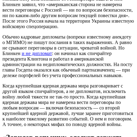
Блинкен заявил, что «американская сторона не намерена
вести переговоры с Россией — ни по вопросам безопасности,
ни по каким-либо другим вопросам текущей повестки дня».
После этого Россия начала на территории Украины известную
войсковую спецоперацию.
Обычно кадровые дипломаты (вопреки известному анекдоту
о МГИМО) не пишут послания в таких выражениях. А равно
не срывают переговоры в ситуации, чреватой войной. Но
Блинкен
и не дипломат
: он начинал как спичрайтер
президента Клинтона и работал в американской
администрации на недипломатических должностях. На посту
главы Госдепа оказался как обычный партназначенец — при
дележе портфелей без учета профессиональных навыков.
Когда крупнейшая ядерная держава мира разговаривает с
другой языком спичрайтеров, а не дипломатов, исключить
войну любой тяжести не так-то просто. Когда крупнейшая
ядерная держава мира не намерена вести переговоры по
любым вопросам — включая безопасность — со второй
крупнейшей ядерной державой, лучше заранее приготовиться
к наиболее тяжелому развитию событий. О нем и поговорим.
А точнее, о некоторых мифах по поводу ядерной войны.