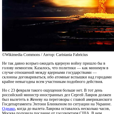
©Wikimedia Commons / Автор: Caristania Fabricius
Не так давно всерьез ожидать ядерную войну пришло бы в
голову немногим. Казалось, что политики — как минимум в
случае отношений между ядерными государствами —
склонны договариваться, ибо атомные вспышки над городами
крайне невыгодны всем участникам подобного действия.
Но с 23 февраля такого ощущения больше нет. В тот день
российский министр иностранных дел Сергей Лавров должен
был вылететь в Женеву на переговоры с главой американского
Госдепартамента Энтони Блинкеном по ситуации на Украине.
Однако
, когда до вылета Лаврова оставалось несколько часов,
Москва получила послание от госсекретаря США. В нем