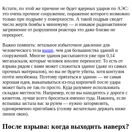
Кстати, по этой же причине не будет ядерных ударов по АЭС:
это очень прочное сооружение, поражение которого возможно
только при подрыве у поверхности. А такой подрыв сведет
число жертв бомбы к минимуму — и никакое радиоактивное
загрязнение от разрушения реактора это даже близко не
перекроет.
Важно помнить: летальное избыточное давление для
человеческого тела
выше
, чем для большинства зданий и
сооружений. Многие здания рассыпаются уже при 0,14
мегапаскаля, которые человек вполне переносит. То есть от
взрыва рядом с вами может сложиться здание (даже из самых
прочных материалов), но вы не будете убиты, хотя контузия
почти неизбежна. Поэтому прятаться в здании — не самая
хорошая идея, выкапываться из-под кирпичей после удара
может быть не так-то просто. Куда разумнее использовать
складки местности. Например, если вы находитесь у дороги с
кюветом, лучше всего броситься именно туда. Наконец, если
вспышка застала вас за рулем — нужно затормозить,
одновременно пригибаясь (голову желательно держать ниже
линии окон).
После взрыва: когда выходить наверх?