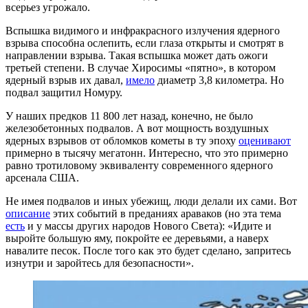
всерьез угрожало.
Вспышка видимого и инфракрасного излучения ядерного
взрыва способна ослепить, если глаза открыты и смотрят в
направлении взрыва. Такая вспышка может дать ожоги
третьей степени. В случае Хиросимы «пятно», в котором
ядерный взрыв их давал,
имело
диаметр 3,8 километра. Но
подвал защитил Номуру.
У наших предков 11 800 лет назад, конечно, не было
железобетонных подвалов. А вот мощность воздушных
ядерных взрывов от обломков кометы в ту эпоху
оценивают
примерно в тысячу мегатонн. Интересно, что это примерно
равно тротиловому эквиваленту современного ядерного
арсенала США.
Не имея подвалов и иных убежищ, люди делали их сами. Вот
описание
этих событий в преданиях араваков (но эта тема
есть
и у массы других народов Нового Света): «Идите и
выройте большую яму, покройте ее деревьями, а наверх
навалите песок. После того как это будет сделано, запритесь
изнутри и заройтесь для безопасности».