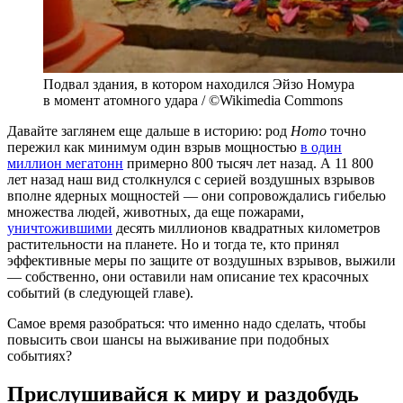
Подвал здания, в котором находился Эйзо Номура
в момент атомного удара / ©Wikimedia Commons
Давайте заглянем еще дальше в историю: род
Homo
точно
пережил как минимум один взрыв мощностью
в один
миллион мегатонн
примерно 800 тысяч лет назад. А 11 800
лет назад наш вид столкнулся с серией воздушных взрывов
вполне ядерных мощностей — они сопровождались гибелью
множества людей, животных, да еще пожарами,
уничтожившими
десять миллионов квадратных километров
растительности на планете. Но и тогда те, кто принял
эффективные меры по защите от воздушных взрывов, выжили
— собственно, они оставили нам описание тех красочных
событий (в следующей главе).
Самое время разобраться: что именно надо сделать, чтобы
повысить свои шансы на выживание при подобных
событиях?
Прислушивайся к миру и раздобудь