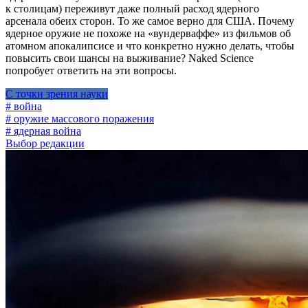
к столицам) переживут даже полный расход ядерного
арсенала обеих сторон. То же самое верно для США. Почему
ядерное оружие не похоже на «вундерваффе» из фильмов об
атомном апокалипсисе и что конкретно нужно делать, чтобы
повысить свои шансы на выживание? Naked Science
попробует ответить на эти вопросы.
С точки зрения науки
# война
# оружие массового поражения
# ядерная война
Выбор редакции