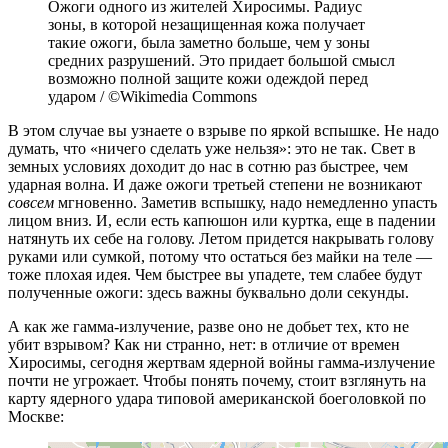
Ожоги одного из жителей Хиросимы. Радиус
зоны, в которой незащищенная кожа получает
такие ожоги, была заметно больше, чем у зоны
средних разрушений. Это придает большой смысл
возможно полной защите кожи одеждой перед
ударом / ©Wikimedia Commons
В этом случае вы узнаете о взрыве по яркой вспышке. Не надо
думать, что «ничего сделать уже нельзя»: это не так. Свет в
земных условиях доходит до нас в сотню раз быстрее, чем
ударная волна. И даже ожоги третьей степени не возникают
совсем
мгновенно. Заметив вспышку, надо немедленно упасть
лицом вниз. И, если есть капюшон или куртка, еще в падении
натянуть их себе на голову. Летом придется накрывать голову
руками или сумкой, потому что остаться без майки на теле —
тоже плохая идея. Чем быстрее вы упадете, тем слабее будут
полученные ожоги: здесь важны буквально доли секунды.
А как же гамма-излучение, разве оно не добьет тех, кто не
убит взрывом? Как ни странно, нет: в отличие от времен
Хиросимы, сегодня жертвам ядерной войны гамма-излучение
почти не угрожает. Чтобы понять почему, стоит взглянуть на
карту ядерного удара типовой американской боеголовкой по
Москве: