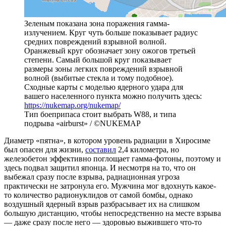
Зеленым показана зона поражения гамма-
излучением. Круг чуть больше показывает радиус
средних повреждений взрывной волной.
Оранжевый круг обозначает зону ожогов третьей
степени. Самый большой круг показывает
размеры зоны легких повреждений взрывной
волной (выбитые стекла и тому подобное).
Сходные карты с моделью ядерного удара для
вашего населенного пункта можно получить здесь:
https://nukemap.org/nukemap/
Тип боеприпаса стоит выбрать W88, и типа
подрыва «airburst» / ©NUKEMAP
Диаметр «пятна», в котором уровень радиации в Хиросиме
был опасен для жизни,
составил
2,4 километра, но
железобетон эффективно поглощает гамма-фотоны, поэтому и
здесь подвал защитил японца. И несмотря на то, что он
выбежал сразу после взрыва, радиационная угроза
практически не затронула его. Мужчина мог вдохнуть какое-
то количество радионуклидов от самой бомбы, однако
воздушный ядерный взрыв разбрасывает их на слишком
большую дистанцию, чтобы непосредственно на месте взрыва
— даже сразу после него — здоровью выжившего что-то