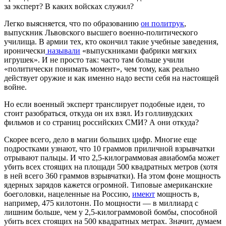
за эксперт? В каких войсках служил?
Легко выясняется, что по образованию
он политрук
,
выпускник Львовского высшего военно-политического
училища. В армии тех, кто окончил такие учебные заведения,
иронически
называли
«выпускниками фабрики мягких
игрушек». И не просто так: часто там больше учили
«политически понимать момент», чем тому, как реально
действует оружие и как именно надо вести себя на настоящей
войне.
Но если военный эксперт транслирует подобные идеи, то
стоит разобраться, откуда он их взял. Из голливудских
фильмов и со страниц российских СМИ? А они откуда?
Скорее всего, дело в магии больших цифр. Многие еще
подростками узнают, что 10 граммов приличной взрывчатки
отрывают пальцы. И что 2,5-килограммовая авиабомба может
убить всех стоящих на площади 500 квадратных метров (хотя
в ней всего 360 граммов взрывчатки). На этом фоне мощность
ядерных зарядов кажется огромной. Типовые американские
боеголовки, нацеленные на Россию,
имеют
мощность в,
например, 475 килотонн. По мощности — в миллиард с
лишним больше, чем у 2,5-килограммовой бомбы, способной
убить всех стоящих на 500 квадратных метрах. Значит, думаем