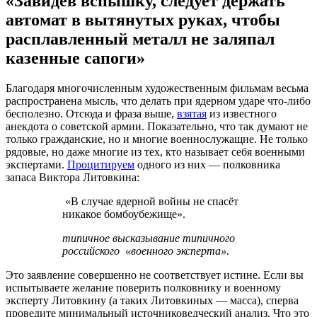
«Завидев вспышку, следует держать
автомат в вытянутых руках, чтобы
расплавленный металл не заляпал
казенные сапоги»
Благодаря многочисленным художественным фильмам весьма
распространена мысль, что делать при ядерном ударе что-либо
бесполезно. Отсюда и фраза выше,
взятая
из известного
анекдота о советской армии. Показательно, что так думают не
только гражданские, но и многие военнослужащие. Не только
рядовые, но даже многие из тех, кто называет себя военными
экспертами.
Процитируем
одного из них — полковника
запаса Виктора Литовкина:
«В случае ядерной войны не спасёт
никакое бомбоубежище».
типичное высказывание типичного
российского «военного эксперта».
Это заявление совершенно не соответствует истине. Если вы
испытываете желание поверить полковнику и военному
эксперту Литовкину (а таких Литовкиных — масса), сперва
проведите минимальный источниковедческий анализ. Что это