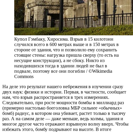
Купол Гэмбаку, Хиросима. Взрыв в 15 килотонн
случился всего в 600 метрах выше и в 150 метрах в
стороне от здания, что и позволило ему сохранить
стоящие стены: нагрузка пришла сверху (то есть на
несущие конструкции), а не сбоку. Никто из
находившихся тогда в здании людей не был в
подвале, поэтому все они погибли / ©Wikimedia
Commons
На деле это результат нашего небрежения в изучении сразу
двух наук: физики и истории. Первая, в частности, сообщает
нам, что взрыв распространяется в трех измерениях.
Следовательно, при росте мощности бомбы в миллиард раз
(примерно настолько боеголовка МБР сильнее «обычных»
бомб) радиус, в котором она убивает, растет только в тысячу
раз. А на самом деле — даже меньше, ведь холмы, здания и
многое другое часто отражают взрывную волну вверх. Чтобы
избежать этого, бомбу подрывают на высоте. В итоге