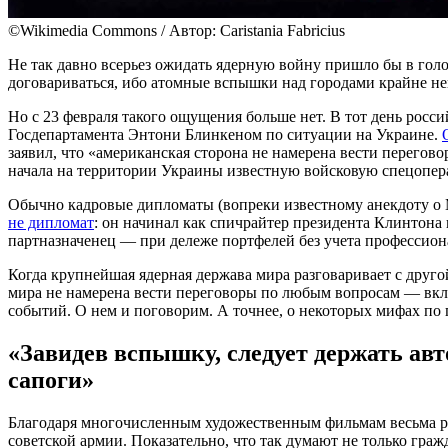
©Wikimedia Commons / Автор: Caristania Fabricius
Не так давно всерьез ожидать ядерную войну пришло бы в го
договариваться, ибо атомные вспышки над городами крайне н
Но с 23 февраля такого ощущения больше нет. В тот день рос
Госдепартамента Энтони Блинкеном по ситуации на Украине.
заявил, что «американская сторона не намерена вести перегов
начала на территории Украины известную войсковую спецопе
Обычно кадровые дипломаты (вопреки известному анекдоту о 
не дипломат
: он начинал как спичрайтер президента Клинтона
партназначенец — при дележе портфелей без учета профессио
Когда крупнейшая ядерная держава мира разговаривает с друго
мира не намерена вести переговоры по любым вопросам — вкл
событий. О нем и поговорим. А точнее, о некоторых мифах по
«Завидев вспышку, следует держать ав
сапоги»
Благодаря многочисленным художественным фильмам весьма рас
советской армии. Показательно, что так думают не только граж