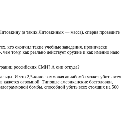
Литовкину (а таких Литовкиных — масса), сперва проведите
ех, кто окончил такие учебные заведения, иронически
чем тому, как реально действует оружие и как именно надо
 страниц российских СМИ? А они откуда?
альцы. И что 2,5-килограммовая авиабомба может убить всех
ов кажется огромной. Типовые американские боеголовки,
илограммовой бомбы, способной убить всех стоящих на 500