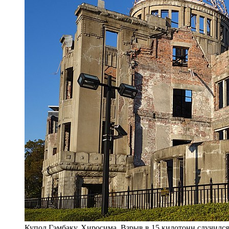
Купол Гэмбаку, Хиросима. Взрыв в 15 килотонн случился в