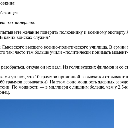
товкина:
убежище».
енного эксперта».
испытываете желание поверить полковнику и военному эксперту 
 В каких войсках служил?
 Львовского высшего военно-политического училища. В армии т
 так: часто там больше учили «политически понимать момент», 
 разобраться, откуда он их взял. Из голливудских фильмов и со
тками узнают, что 10 граммов приличной взрывчатки отрывают п
 360 граммов взрывчатки). На этом фоне мощность ядерных заряд
тонн. По мощности — в миллиард с лишним больше, чем у 2,5-к
онец.