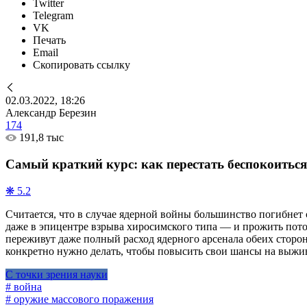
Twitter
Telegram
VK
Печать
Email
Скопировать ссылку
02.03.2022, 18:26
Александр Березин
174
191,8 тыс
Самый краткий курс: как перестать беспокоитьс
❋ 5.2
Считается, что в случае ядерной войны большинство погибнет
даже в эпицентре взрыва хиросимского типа — и прожить пото
переживут даже полный расход ядерного арсенала обеих сторо
конкретно нужно делать, чтобы повысить свои шансы на выжив
С точки зрения науки
# война
# оружие массового поражения