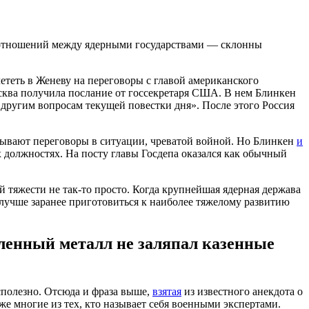
е отношений между ядерными государствами — склонны
ететь в Женеву на переговоры с главой американского
Москва получила послание от госсекретаря США. В нем Блинкен
 другим вопросам текущей повестки дня». После этого Россия
ывают переговоры в ситуации, чреватой войной. Но Блинкен
и
 должностях. На посту главы Госдепа оказался как обычный
 тяжести не так-то просто. Когда крупнейшая ядерная держава
лучше заранее приготовиться к наиболее тяжелому развитию
вленный металл не заляпал казенные
сполезно. Отсюда и фраза выше,
взятая
из известного анекдота о
же многие из тех, кто называет себя военными экспертами.