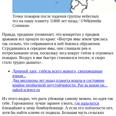
Точки пожаров после падения группы небесных
тел на нашу планету 11800 лет назад / ©Wikimedia
Commons
Правда, предание упоминает, что конкретно у предков
араваков все прошло по краю: «Внутри ямы земля тряслась
так сильно, что собравшиеся в ней боялись обрушения.
Сгрудившись в середине ямы, они слышали рев и
потрескивание огня, поскольку леса вокруг гибли в огромных
пожарах. Воздух в яме быстро становился теплее, и скоро
стало трудно дышать».
Древний хаос, гибель всего живого, сверхмощные
взрыв...
Два миллиона лет назад планета вошла в состояние
крайне необычной неустойчивости. Раз за разом он...
naked-science.ru
Из этого видно, что рыть убежище самому можно, но идея так
себе. Горожанину лучше заранее узнать,
где находится
ближайшее к нему бомбоубежище. А если его поблизости нет,
хотя бы найти ключи от подвала. Большая часть сельских