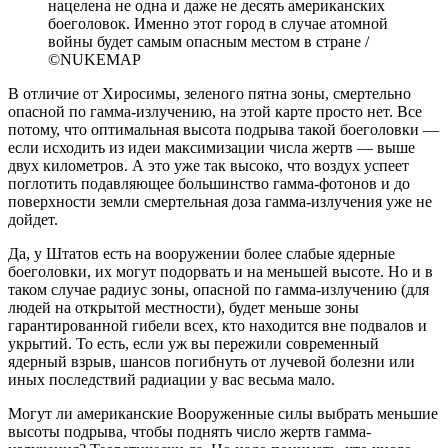
нацелена не одна и даже не десять американских
боеголовок. Именно этот город в случае атомной
войны будет самым опасным местом в стране /
©NUKEMAP
В отличие от Хиросимы, зеленого пятна зоны, смертельно
опасной по гамма-излучению, на этой карте просто нет. Все
потому, что оптимальная высота подрыва такой боеголовки —
если исходить из идеи максимизации числа жертв — выше
двух километров. А это уже так высоко, что воздух успеет
поглотить подавляющее большинство гамма-фотонов и до
поверхности земли смертельная доза гамма-излучения уже не
дойдет.
Да, у Штатов есть на вооружении более слабые ядерные
боеголовки, их могут подорвать и на меньшей высоте. Но и в
таком случае радиус зоны, опасной по гамма-излучению (для
людей на открытой местности), будет меньше зоны
гарантированной гибели всех, кто находится вне подвалов и
укрытий. То есть, если уж вы пережили современный
ядерный взрыв, шансов погибнуть от лучевой болезни или
иных последствий радиации у вас весьма мало.
Могут ли американские Вооруженные силы выбрать меньшие
высоты подрыва, чтобы поднять число жертв гамма-