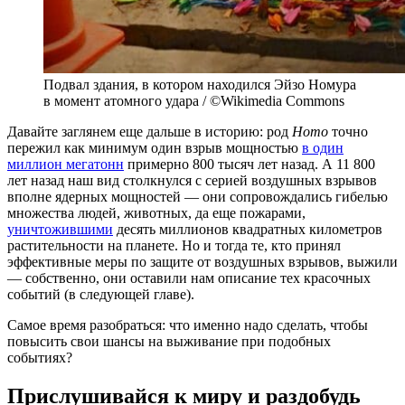
Подвал здания, в котором находился Эйзо Номура
в момент атомного удара / ©Wikimedia Commons
Давайте заглянем еще дальше в историю: род
Homo
точно
пережил как минимум один взрыв мощностью
в один
миллион мегатонн
примерно 800 тысяч лет назад. А 11 800
лет назад наш вид столкнулся с серией воздушных взрывов
вполне ядерных мощностей — они сопровождались гибелью
множества людей, животных, да еще пожарами,
уничтожившими
десять миллионов квадратных километров
растительности на планете. Но и тогда те, кто принял
эффективные меры по защите от воздушных взрывов, выжили
— собственно, они оставили нам описание тех красочных
событий (в следующей главе).
Самое время разобраться: что именно надо сделать, чтобы
повысить свои шансы на выживание при подобных
событиях?
Прислушивайся к миру и раздобудь