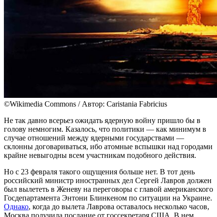
©Wikimedia Commons / Автор: Caristania Fabricius
Не так давно всерьез ожидать ядерную войну пришло бы в
голову немногим. Казалось, что политики — как минимум в
случае отношений между ядерными государствами —
склонны договариваться, ибо атомные вспышки над городами
крайне невыгодны всем участникам подобного действия.
Но с 23 февраля такого ощущения больше нет. В тот день
российский министр иностранных дел Сергей Лавров должен
был вылететь в Женеву на переговоры с главой американского
Госдепартамента Энтони Блинкеном по ситуации на Украине.
Однако
, когда до вылета Лаврова оставалось несколько часов,
Москва получила послание от госсекретаря США. В нем