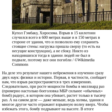
Купол Гэмбаку, Хиросима. Взрыв в 15 килотонн
случился всего в 600 метрах выше и в 150 метрах в
стороне от здания, что и позволило ему сохранить
стоящие стены: нагрузка пришла сверху (то есть на
несущие конструкции), а не сбоку. Никто из
находившихся тогда в здании людей не был в
подвале, поэтому все они погибли / ©Wikimedia
Commons
На деле это результат нашего небрежения в изучении сразу
двух наук: физики и истории. Первая, в частности, сообщает
нам, что взрыв распространяется в трех измерениях.
Следовательно, при росте мощности бомбы в миллиард раз
(примерно настолько боеголовка МБР сильнее «обычных»
бомб) радиус, в котором она убивает, растет только в тысячу
раз. А на самом деле — даже меньше, ведь холмы, здания и
многое другое часто отражают взрывную волну вверх. Чтобы
избежать этого, бомбу подрывают на высоте. В итоге