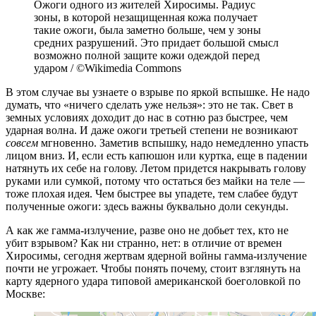
Ожоги одного из жителей Хиросимы. Радиус
зоны, в которой незащищенная кожа получает
такие ожоги, была заметно больше, чем у зоны
средних разрушений. Это придает большой смысл
возможно полной защите кожи одеждой перед
ударом / ©Wikimedia Commons
В этом случае вы узнаете о взрыве по яркой вспышке. Не надо
думать, что «ничего сделать уже нельзя»: это не так. Свет в
земных условиях доходит до нас в сотню раз быстрее, чем
ударная волна. И даже ожоги третьей степени не возникают
совсем
мгновенно. Заметив вспышку, надо немедленно упасть
лицом вниз. И, если есть капюшон или куртка, еще в падении
натянуть их себе на голову. Летом придется накрывать голову
руками или сумкой, потому что остаться без майки на теле —
тоже плохая идея. Чем быстрее вы упадете, тем слабее будут
полученные ожоги: здесь важны буквально доли секунды.
А как же гамма-излучение, разве оно не добьет тех, кто не
убит взрывом? Как ни странно, нет: в отличие от времен
Хиросимы, сегодня жертвам ядерной войны гамма-излучение
почти не угрожает. Чтобы понять почему, стоит взглянуть на
карту ядерного удара типовой американской боеголовкой по
Москве: