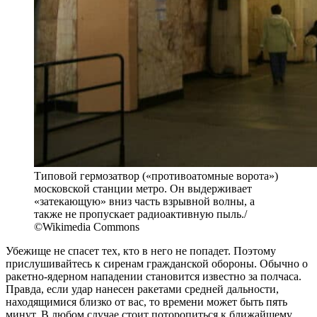
Типовой гермозатвор («противоатомные ворота»)
московской станции метро. Он выдерживает
«затекающую» вниз часть взрывной волны, а
также не пропускает радиоактивную пыль./
©Wikimedia Commons
Убежище не спасет тех, кто в него не попадет. Поэтому
прислушивайтесь к сиренам гражданской обороны. Обычно о
ракетно-ядерном нападении становится известно за полчаса.
Правда, если удар нанесен ракетами средней дальности,
находящимися близко от вас, то времени может быть пять
минут. В любом случае стоит поторопиться к ближайшему