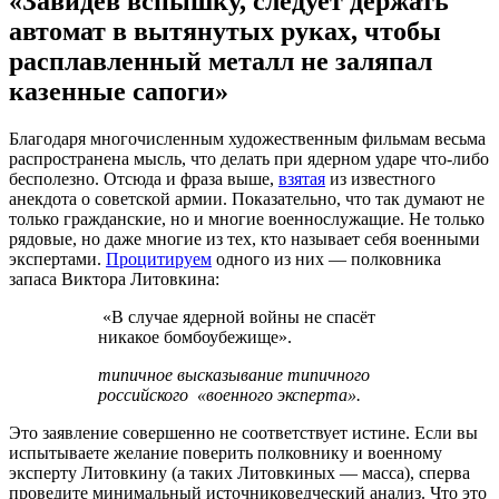
«Завидев вспышку, следует держать
автомат в вытянутых руках, чтобы
расплавленный металл не заляпал
казенные сапоги»
Благодаря многочисленным художественным фильмам весьма
распространена мысль, что делать при ядерном ударе что-либо
бесполезно. Отсюда и фраза выше,
взятая
из известного
анекдота о советской армии. Показательно, что так думают не
только гражданские, но и многие военнослужащие. Не только
рядовые, но даже многие из тех, кто называет себя военными
экспертами.
Процитируем
одного из них — полковника
запаса Виктора Литовкина:
«В случае ядерной войны не спасёт
никакое бомбоубежище».
типичное высказывание типичного
российского «военного эксперта».
Это заявление совершенно не соответствует истине. Если вы
испытываете желание поверить полковнику и военному
эксперту Литовкину (а таких Литовкиных — масса), сперва
проведите минимальный источниковедческий анализ. Что это