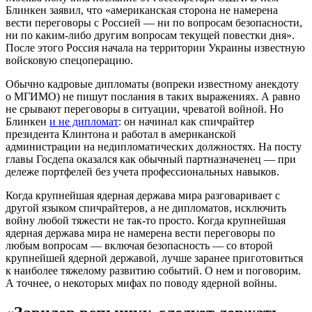
Блинкен заявил, что «американская сторона не намерена
вести переговоры с Россией — ни по вопросам безопасности,
ни по каким-либо другим вопросам текущей повестки дня».
После этого Россия начала на территории Украины известную
войсковую спецоперацию.
Обычно кадровые дипломаты (вопреки известному анекдоту
о МГИМО) не пишут послания в таких выражениях. А равно
не срывают переговоры в ситуации, чреватой войной. Но
Блинкен
и не дипломат
: он начинал как спичрайтер
президента Клинтона и работал в американской
администрации на недипломатических должностях. На посту
главы Госдепа оказался как обычный партназначенец — при
дележе портфелей без учета профессиональных навыков.
Когда крупнейшая ядерная держава мира разговаривает с
другой языком спичрайтеров, а не дипломатов, исключить
войну любой тяжести не так-то просто. Когда крупнейшая
ядерная держава мира не намерена вести переговоры по
любым вопросам — включая безопасность — со второй
крупнейшей ядерной державой, лучше заранее приготовиться
к наиболее тяжелому развитию событий. О нем и поговорим.
А точнее, о некоторых мифах по поводу ядерной войны.