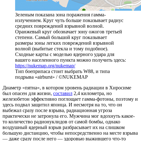
Зеленым показана зона поражения гамма-
излучением. Круг чуть больше показывает радиус
средних повреждений взрывной волной.
Оранжевый круг обозначает зону ожогов третьей
степени. Самый большой круг показывает
размеры зоны легких повреждений взрывной
волной (выбитые стекла и тому подобное).
Сходные карты с моделью ядерного удара для
вашего населенного пункта можно получить здесь:
https://nukemap.org/nukemap/
Тип боеприпаса стоит выбрать W88, и типа
подрыва «airburst» / ©NUKEMAP
Диаметр «пятна», в котором уровень радиации в Хиросиме
был опасен для жизни,
составил
2,4 километра, но
железобетон эффективно поглощает гамма-фотоны, поэтому и
здесь подвал защитил японца. И несмотря на то, что он
выбежал сразу после взрыва, радиационная угроза
практически не затронула его. Мужчина мог вдохнуть какое-
то количество радионуклидов от самой бомбы, однако
воздушный ядерный взрыв разбрасывает их на слишком
большую дистанцию, чтобы непосредственно на месте взрыва
— даже сразу после него — здоровью выжившего что-то