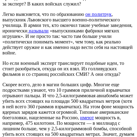
за эксперт? В каких войсках служил?
Легко выясняется, что по образованию
он политрук
,
выпускник Львовского высшего военно-политического
училища. В армии тех, кто окончил такие учебные заведения,
иронически
называли
«выпускниками фабрики мягких
игрушек». И не просто так: часто там больше учили
«политически понимать момент», чем тому, как реально
действует оружие и как именно надо вести себя на настоящей
войне.
Но если военный эксперт транслирует подобные идеи, то
стоит разобраться, откуда он их взял. Из голливудских
фильмов и со страниц российских СМИ? А они откуда?
Скорее всего, дело в магии больших цифр. Многие еще
подростками узнают, что 10 граммов приличной взрывчатки
отрывают пальцы. И что 2,5-килограммовая авиабомба может
убить всех стоящих на площади 500 квадратных метров (хотя
в ней всего 360 граммов взрывчатки). На этом фоне мощность
ядерных зарядов кажется огромной. Типовые американские
боеголовки, нацеленные на Россию,
имеют
мощность в,
например, 475 килотонн. По мощности — в миллиард с
лишним больше, чем у 2,5-килограммовой бомбы, способной
убить всех стоящих на 500 квадратных метрах. Значит, думаем