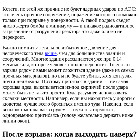
Кстати, по этой же причине не будет ядерных ударов по АЭС:
это очень прочное сооружение, поражение которого возможно
только при подрыве у поверхности. А такой подрыв сведет
число жертв бомбы к минимуму — и никакое радиоактивное
загрязнение от разрушения реактора это даже близко не
перекроет.
Важно помнить: летальное избыточное давление для
человеческого тела
выше
, чем для большинства зданий и
сооружений. Многие здания рассыпаются уже при 0,14
мегапаскаля, которые человек вполне переносит. То есть от
взрыва рядом с вами может сложиться здание (даже из самых
прочных материалов), но вы не будете убиты, хотя контузия
почти неизбежна. Поэтому прятаться в здании — не самая
хорошая идея, выкапываться из-под кирпичей после удара
может быть не так-то просто. Куда разумнее использовать
складки местности. Например, если вы находитесь у дороги с
кюветом, лучше всего броситься именно туда. Наконец, если
вспышка застала вас за рулем — нужно затормозить,
одновременно пригибаясь (голову желательно держать ниже
линии окон).
После взрыва: когда выходить наверх?