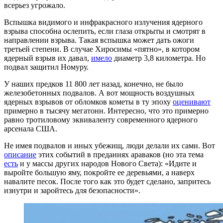
всерьез угрожало.
Вспышка видимого и инфракрасного излучения ядерного
взрыва способна ослепить, если глаза открыты и смотрят в
направлении взрыва. Такая вспышка может дать ожоги
третьей степени. В случае Хиросимы «пятно», в котором
ядерный взрыв их давал,
имело
диаметр 3,8 километра. Но
подвал защитил Номуру.
У наших предков 11 800 лет назад, конечно, не было
железобетонных подвалов. А вот мощность воздушных
ядерных взрывов от обломков кометы в ту эпоху
оценивают
примерно в тысячу мегатонн. Интересно, что это примерно
равно тротиловому эквиваленту современного ядерного
арсенала США.
Не имея подвалов и иных убежищ, люди делали их сами. Вот
описание
этих событий в преданиях араваков (но эта тема
есть
и у массы других народов Нового Света): «Идите и
выройте большую яму, покройте ее деревьями, а наверх
навалите песок. После того как это будет сделано, запритесь
изнутри и заройтесь для безопасности».