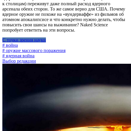
к столицам) переживут даже полный расход ядерного
арсенала обеих сторон. То же самое верно для США. Почему
ядерное оружие не похоже на «вундерваффе» из фильмов об
атомном апокалипсисе и что конкретно нужно делать, чтобы
повысить свои шансы на выживание? Naked Science
попробует ответить на эти вопросы.
С точки зрения науки
# война
# оружие массового поражения
# ядерная война
Выбор редакции