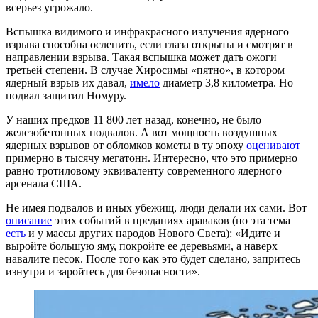
всерьез угрожало.
Вспышка видимого и инфракрасного излучения ядерного
взрыва способна ослепить, если глаза открыты и смотрят в
направлении взрыва. Такая вспышка может дать ожоги
третьей степени. В случае Хиросимы «пятно», в котором
ядерный взрыв их давал,
имело
диаметр 3,8 километра. Но
подвал защитил Номуру.
У наших предков 11 800 лет назад, конечно, не было
железобетонных подвалов. А вот мощность воздушных
ядерных взрывов от обломков кометы в ту эпоху
оценивают
примерно в тысячу мегатонн. Интересно, что это примерно
равно тротиловому эквиваленту современного ядерного
арсенала США.
Не имея подвалов и иных убежищ, люди делали их сами. Вот
описание
этих событий в преданиях араваков (но эта тема
есть
и у массы других народов Нового Света): «Идите и
выройте большую яму, покройте ее деревьями, а наверх
навалите песок. После того как это будет сделано, запритесь
изнутри и заройтесь для безопасности».