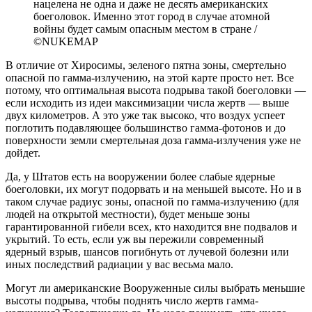
нацелена не одна и даже не десять американских
боеголовок. Именно этот город в случае атомной
войны будет самым опасным местом в стране /
©NUKEMAP
В отличие от Хиросимы, зеленого пятна зоны, смертельно
опасной по гамма-излучению, на этой карте просто нет. Все
потому, что оптимальная высота подрыва такой боеголовки —
если исходить из идеи максимизации числа жертв — выше
двух километров. А это уже так высоко, что воздух успеет
поглотить подавляющее большинство гамма-фотонов и до
поверхности земли смертельная доза гамма-излучения уже не
дойдет.
Да, у Штатов есть на вооружении более слабые ядерные
боеголовки, их могут подорвать и на меньшей высоте. Но и в
таком случае радиус зоны, опасной по гамма-излучению (для
людей на открытой местности), будет меньше зоны
гарантированной гибели всех, кто находится вне подвалов и
укрытий. То есть, если уж вы пережили современный
ядерный взрыв, шансов погибнуть от лучевой болезни или
иных последствий радиации у вас весьма мало.
Могут ли американские Вооруженные силы выбрать меньшие
высоты подрыва, чтобы поднять число жертв гамма-