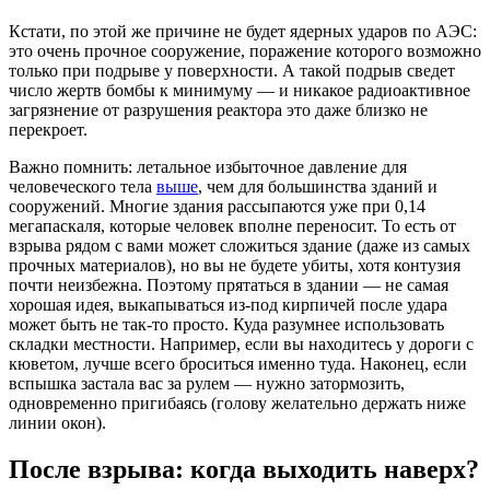
Кстати, по этой же причине не будет ядерных ударов по АЭС:
это очень прочное сооружение, поражение которого возможно
только при подрыве у поверхности. А такой подрыв сведет
число жертв бомбы к минимуму — и никакое радиоактивное
загрязнение от разрушения реактора это даже близко не
перекроет.
Важно помнить: летальное избыточное давление для
человеческого тела
выше
, чем для большинства зданий и
сооружений. Многие здания рассыпаются уже при 0,14
мегапаскаля, которые человек вполне переносит. То есть от
взрыва рядом с вами может сложиться здание (даже из самых
прочных материалов), но вы не будете убиты, хотя контузия
почти неизбежна. Поэтому прятаться в здании — не самая
хорошая идея, выкапываться из-под кирпичей после удара
может быть не так-то просто. Куда разумнее использовать
складки местности. Например, если вы находитесь у дороги с
кюветом, лучше всего броситься именно туда. Наконец, если
вспышка застала вас за рулем — нужно затормозить,
одновременно пригибаясь (голову желательно держать ниже
линии окон).
После взрыва: когда выходить наверх?