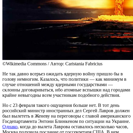
©Wikimedia Commons / Автор: Caristania Fabricius
Не так давно всерьез ожидать ядерную войну пришло бы в
голову немногим. Казалось, что политики — как минимум в
случае отношений между ядерными государствами —
склонны договариваться, ибо атомные вспышки над городами
крайне невыгодны всем участникам подобного действия.
Но с 23 февраля такого ощущения больше нет. В тот день
российский министр иностранных дел Сергей Лавров должен
был вылететь в Женеву на переговоры с главой американского
Госдепартамента Энтони Блинкеном по ситуации на Украине.
Однако
, когда до вылета Лаврова оставалось несколько часов,
Москва получила послание от госсекретаря США. В нем