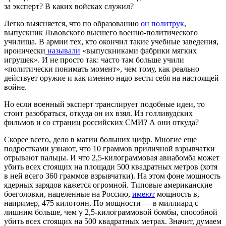
за эксперт? В каких войсках служил?
Легко выясняется, что по образованию
он политрук
,
выпускник Львовского высшего военно-политического
училища. В армии тех, кто окончил такие учебные заведения,
иронически
называли
«выпускниками фабрики мягких
игрушек». И не просто так: часто там больше учили
«политически понимать момент», чем тому, как реально
действует оружие и как именно надо вести себя на настоящей
войне.
Но если военный эксперт транслирует подобные идеи, то
стоит разобраться, откуда он их взял. Из голливудских
фильмов и со страниц российских СМИ? А они откуда?
Скорее всего, дело в магии больших цифр. Многие еще
подростками узнают, что 10 граммов приличной взрывчатки
отрывают пальцы. И что 2,5-килограммовая авиабомба может
убить всех стоящих на площади 500 квадратных метров (хотя
в ней всего 360 граммов взрывчатки). На этом фоне мощность
ядерных зарядов кажется огромной. Типовые американские
боеголовки, нацеленные на Россию,
имеют
мощность в,
например, 475 килотонн. По мощности — в миллиард с
лишним больше, чем у 2,5-килограммовой бомбы, способной
убить всех стоящих на 500 квадратных метрах. Значит, думаем