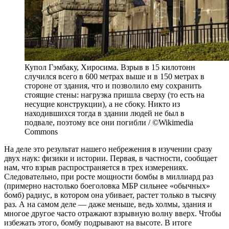
Купол Гэмбаку, Хиросима. Взрыв в 15 килотонн
случился всего в 600 метрах выше и в 150 метрах в
стороне от здания, что и позволило ему сохранить
стоящие стены: нагрузка пришла сверху (то есть на
несущие конструкции), а не сбоку. Никто из
находившихся тогда в здании людей не был в
подвале, поэтому все они погибли / ©Wikimedia
Commons
На деле это результат нашего небрежения в изучении сразу
двух наук: физики и истории. Первая, в частности, сообщает
нам, что взрыв распространяется в трех измерениях.
Следовательно, при росте мощности бомбы в миллиард раз
(примерно настолько боеголовка МБР сильнее «обычных»
бомб) радиус, в котором она убивает, растет только в тысячу
раз. А на самом деле — даже меньше, ведь холмы, здания и
многое другое часто отражают взрывную волну вверх. Чтобы
избежать этого, бомбу подрывают на высоте. В итоге