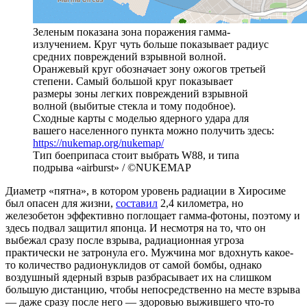
Зеленым показана зона поражения гамма-
излучением. Круг чуть больше показывает радиус
средних повреждений взрывной волной.
Оранжевый круг обозначает зону ожогов третьей
степени. Самый большой круг показывает
размеры зоны легких повреждений взрывной
волной (выбитые стекла и тому подобное).
Сходные карты с моделью ядерного удара для
вашего населенного пункта можно получить здесь:
https://nukemap.org/nukemap/
Тип боеприпаса стоит выбрать W88, и типа
подрыва «airburst» / ©NUKEMAP
Диаметр «пятна», в котором уровень радиации в Хиросиме
был опасен для жизни,
составил
2,4 километра, но
железобетон эффективно поглощает гамма-фотоны, поэтому и
здесь подвал защитил японца. И несмотря на то, что он
выбежал сразу после взрыва, радиационная угроза
практически не затронула его. Мужчина мог вдохнуть какое-
то количество радионуклидов от самой бомбы, однако
воздушный ядерный взрыв разбрасывает их на слишком
большую дистанцию, чтобы непосредственно на месте взрыва
— даже сразу после него — здоровью выжившего что-то