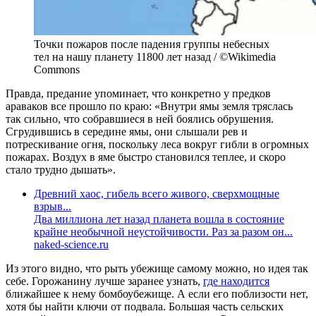
Точки пожаров после падения группы небесных
тел на нашу планету 11800 лет назад / ©Wikimedia
Commons
Правда, предание упоминает, что конкретно у предков
араваков все прошло по краю: «Внутри ямы земля тряслась
так сильно, что собравшиеся в ней боялись обрушения.
Сгрудившись в середине ямы, они слышали рев и
потрескивание огня, поскольку леса вокруг гибли в огромных
пожарах. Воздух в яме быстро становился теплее, и скоро
стало трудно дышать».
Древний хаос, гибель всего живого, сверхмощные
взрыв...
Два миллиона лет назад планета вошла в состояние
крайне необычной неустойчивости. Раз за разом он...
naked-science.ru
Из этого видно, что рыть убежище самому можно, но идея так
себе. Горожанину лучше заранее узнать,
где находится
ближайшее к нему бомбоубежище. А если его поблизости нет,
хотя бы найти ключи от подвала. Большая часть сельских