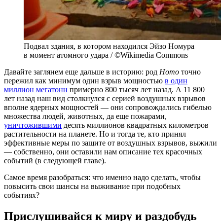
Подвал здания, в котором находился Эйзо Номура
в момент атомного удара / ©Wikimedia Commons
Давайте заглянем еще дальше в историю: род
Homo
точно
пережил как минимум один взрыв мощностью
в один
миллион мегатонн
примерно 800 тысяч лет назад. А 11 800
лет назад наш вид столкнулся с серией воздушных взрывов
вполне ядерных мощностей — они сопровождались гибелью
множества людей, животных, да еще пожарами,
уничтожившими
десять миллионов квадратных километров
растительности на планете. Но и тогда те, кто принял
эффективные меры по защите от воздушных взрывов, выжили
— собственно, они оставили нам описание тех красочных
событий (в следующей главе).
Самое время разобраться: что именно надо сделать, чтобы
повысить свои шансы на выживание при подобных
событиях?
Прислушивайся к миру и раздобудь