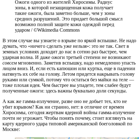
Ожоги одного из жителей Хиросимы. Радиус
зоны, в которой незащищенная кожа получает
такие ожоги, была заметно больше, чем у зоны
средних разрушений. Это придает большой смысл
возможно полной защите кожи одеждой перед
ударом / ©Wikimedia Commons
В этом случае вы узнаете о взрыве по яркой вспышке. Не надо
думать, что «ничего сделать уже нельзя»: это не так. Свет в
земных условиях доходит до нас в сотню раз быстрее, чем
ударная волна. И даже ожоги третьей степени не возникают
совсем
мгновенно. Заметив вспышку, надо немедленно упасть
лицом вниз. И, если есть капюшон или куртка, еще в падении
натянуть их себе на голову. Летом придется накрывать голову
руками или сумкой, потому что остаться без майки на теле —
тоже плохая идея. Чем быстрее вы упадете, тем слабее будут
полученные ожоги: здесь важны буквально доли секунды.
А как же гамма-излучение, разве оно не добьет тех, кто не
убит взрывом? Как ни странно, нет: в отличие от времен
Хиросимы, сегодня жертвам ядерной войны гамма-излучение
почти не угрожает. Чтобы понять почему, стоит взглянуть на
карту ядерного удара типовой американской боеголовкой по
Москве: