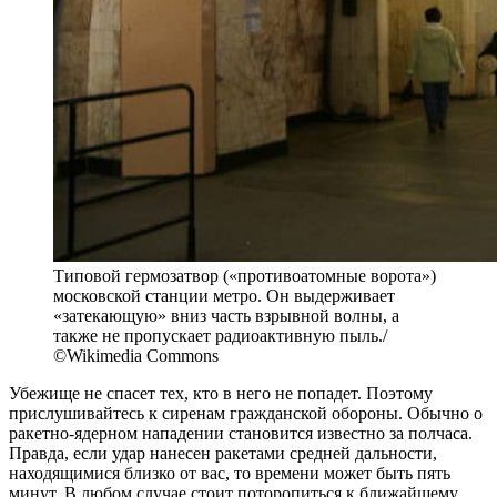
Типовой гермозатвор («противоатомные ворота»)
московской станции метро. Он выдерживает
«затекающую» вниз часть взрывной волны, а
также не пропускает радиоактивную пыль./
©Wikimedia Commons
Убежище не спасет тех, кто в него не попадет. Поэтому
прислушивайтесь к сиренам гражданской обороны. Обычно о
ракетно-ядерном нападении становится известно за полчаса.
Правда, если удар нанесен ракетами средней дальности,
находящимися близко от вас, то времени может быть пять
минут. В любом случае стоит поторопиться к ближайшему