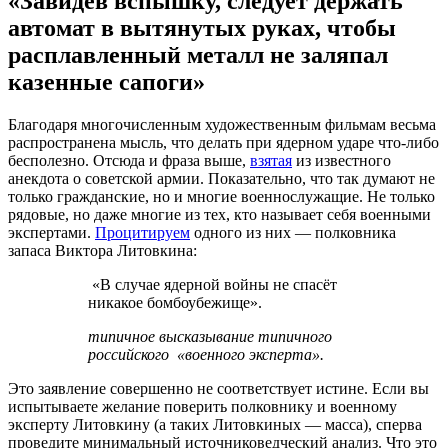
«Завидев вспышку, следует держать
автомат в вытянутых руках, чтобы
расплавленный металл не заляпал
казенные сапоги»
Благодаря многочисленным художественным фильмам весьма
распространена мысль, что делать при ядерном ударе что-либо
бесполезно. Отсюда и фраза выше,
взятая
из известного
анекдота о советской армии. Показательно, что так думают не
только гражданские, но и многие военнослужащие. Не только
рядовые, но даже многие из тех, кто называет себя военными
экспертами.
Процитируем
одного из них — полковника
запаса Виктора Литовкина:
«В случае ядерной войны не спасёт
никакое бомбоубежище».
типичное высказывание типичного
российского «военного эксперта».
Это заявление совершенно не соответствует истине. Если вы
испытываете желание поверить полковнику и военному
эксперту Литовкину (а таких Литовкиных — масса), сперва
проведите минимальный источниковедческий анализ. Что это