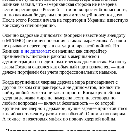
Блинкен заявил, что «американская сторона не намерена
вести переговоры с Россией — ни по вопросам безопасности,
ни по каким-либо другим вопросам текущей повестки дня».
После этого Россия начала на территории Украины известную
войсковую спецоперацию.
Обычно кадровые дипломаты (вопреки известному анекдоту
о МГИМО) не пишут послания в таких выражениях. А равно
не срывают переговоры в ситуации, чреватой войной. Но
Блинкен
и не дипломат
: он начинал как спичрайтер
президента Клинтона и работал в американской
администрации на недипломатических должностях. На посту
главы Госдепа оказался как обычный партназначенец — при
дележе портфелей без учета профессиональных навыков.
Когда крупнейшая ядерная держава мира разговаривает с
другой языком спичрайтеров, а не дипломатов, исключить
войну любой тяжести не так-то просто. Когда крупнейшая
ядерная держава мира не намерена вести переговоры по
любым вопросам — включая безопасность — со второй
крупнейшей ядерной державой, лучше заранее приготовиться
к наиболее тяжелому развитию событий. О нем и поговорим.
А точнее, о некоторых мифах по поводу ядерной войны.