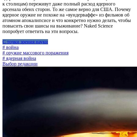
к столицам) переживут даже полный расход ядерного
арсенала обеих сторон. То же самое верно для США. Почему
ядерное оружие не похоже на «вундерваффе» из фильмов об
атомном апокалипсисе и что конкретно нужно делать, чтобы
повысить свои шансы на выживание? Naked Science
попробует ответить на эти вопросы.
С точки зрения науки
# война
# оружие массового поражения
# ядерная война
Выбор редакции