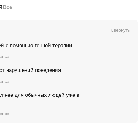
я
Все
Свернуть
й с помощью генной терапии
ience
от нарушений поведения
ience
тупнее для обычных людей уже в
ience