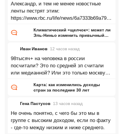
Александр, и тем не менее новостные
ленты пестрят этим:
https://www.rbc.ru/life/news/6a7333b69a7947
33d24bac90 Зеленеющие Сахара,
Климатический «щелчок»: может ли
Аттакама, Аризона, Гоби, Такламакан и
Эль-Ниньо изменить привычный
нам мир
Иван Иванов
12 часов
назад
98тысяч+ на человека в россии
посчитали? Это по средней зп считали
или медианной? Или это только москву
посчитали? Согласно данным в 2025 году
Карта: как изменились доходы
доля
стран за последние 30 лет
Гена Пастухов
13 часов
назад
Не очень понятно, с чего бы это мы в
группе с высоким доходом, если по факту
- где-то между низким и ниже среднего.