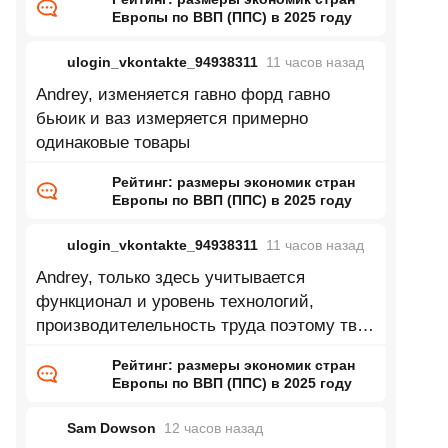
Европы по ВВП (ППС) в 2025 году
ulogin_vkontakte_94938311
11 часов
назад
Andrey, изменяется гавно форд гавно
бьюик и ваз измеряется примерно
одинаковые товары
Рейтинг: размеры экономик стран
Европы по ВВП (ППС) в 2025 году
ulogin_vkontakte_94938311
11 часов
назад
Andrey, только здесь учитывается
функционал и уровень технологий,
производителельность труда поэтому твой
пример глупый
Рейтинг: размеры экономик стран
Европы по ВВП (ППС) в 2025 году
Sam Dowson
12 часов
назад