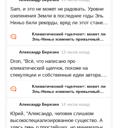
Sam, и это не может не радовать. Уровни
озеленения Земли в последние годы Эль
Ниньо били рекорды, вряд ли этот станет
исключением.
Климатический «щелчок»: может ли
Эль-Ниньо изменить привычный
нам мир
Александр Березин
13 часов
назад
Dron, "Всё, что написано про
климатический щелчок, похоже на
спекуляции и собственные идеи автора.
Нет климатических моделей,
Климатический «щелчок»: может ли
предсказывающих
Эль-Ниньо изменить привычный
нам мир
Александр Березин
14 часов
назад
Юрий, "Александр, человек слишком
высокоспециализированное существо. А
здесь речь о простейших, но минимально