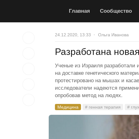
Главная
Сообщество
24.12.2020, 13:33
Ольга Иванова
Разработана новая
Ученые из Израиля разработали 
на доставке генетического матери
протестировано на мышах и касае
исследователи надеются примени
опробовав метод на людях.
Медицина
# генная терапия
# глу