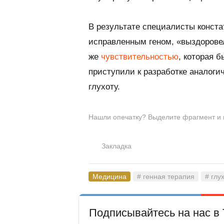
В результате специалисты конста
исправленным геном, «выздоровел
же
чувствительностью
, которая 
приступили к разработке аналог
глухоту.
Нашли опечатку? Выделите фрагмент и на
Закладка
Медицина
# генная терапия
# глу
Подписывайтесь на нас в 