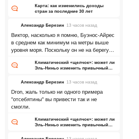
Карта: как изменились доходы
стран за последние 30 лет
Александр Березин
13 часов
назад
Виктор, насколько я помню, Буэнос-Айрес
в среднем как минимум на метры выше
уровня моря. Поскольку он не на берегу
Каспия это означает нулевую
Климатический «щелчок»: может ли
Эль-Ниньо изменить привычный
нам мир
Александр Березин
13 часов
назад
Dron, жаль только ни одного примера
"отсебятины" вы привести так и не
смогли.
Климатический «щелчок»: может ли
Эль-Ниньо изменить привычный
нам мир
Александр Березин
13 часов
назад