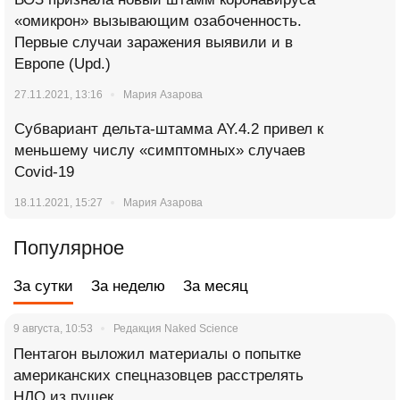
«омикрон» вызывающим озабоченность.
Первые случаи заражения выявили и в
Европе (Upd.)
27.11.2021, 13:16
Мария Азарова
Субвариант дельта-штамма AY.4.2 привел к
меньшему числу «симптомных» случаев
Covid-19
18.11.2021, 15:27
Мария Азарова
Популярное
За сутки
За неделю
За месяц
9 августа, 10:53
Редакция Naked Science
Пентагон выложил материалы о попытке
американских спецназовцев расстрелять
НЛО из пушек