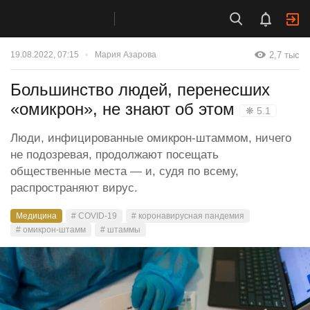
2,7 тыс
19.08.2022, 07:15
Мария Азарова
Большинство людей, перенесших
«омикрон», не знают об этом
❋ 5.1
Люди, инфицированные омикрон-штаммом, ничего
не подозревая, продолжают посещать
общественные места — и, судя по всему,
распространяют вирус.
Медицина
# COVID-19
# коронавирусная пандемия
# омикрон-штамм
# штаммы