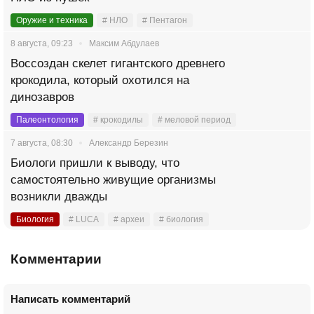
Оружие и техника
# НЛО
# Пентагон
8 августа, 09:23
Максим Абдулаев
Воссоздан скелет гигантского древнего
крокодила, который охотился на
динозавров
Палеонтология
# крокодилы
# меловой период
7 августа, 08:30
Александр Березин
Биологи пришли к выводу, что
самостоятельно живущие организмы
возникли дважды
Биология
# LUCA
# археи
# биология
Комментарии
Написать комментарий