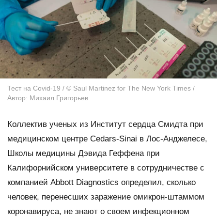
Тест на Covid-19 / © Saul Martinez for The New York Times /
Автор: Михаил Григорьев
Коллектив ученых из Институт сердца Смидта при
медицинском центре Cedars-Sinai в Лос-Анджелесе,
Школы медицины Дэвида Геффена при
Калифорнийском университете в сотрудничестве с
компанией Abbott Diagnostics определил, сколько
человек, перенесших заражение омикрон-штаммом
коронавируса, не знают о своем инфекционном