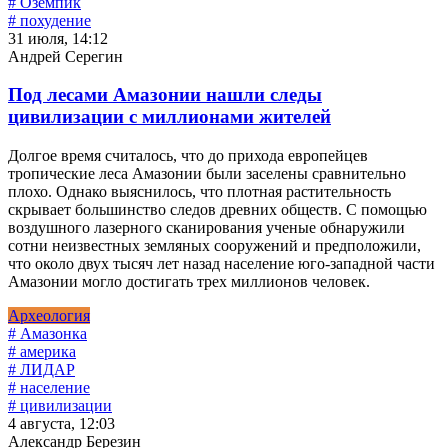
# Оземпик
# похудение
31 июля, 14:12
Андрей Серегин
Под лесами Амазонии нашли следы
цивилизации с миллионами жителей
Долгое время считалось, что до прихода европейцев
тропические леса Амазонии были заселены сравнительно
плохо. Однако выяснилось, что плотная растительность
скрывает большинство следов древних обществ. С помощью
воздушного лазерного сканирования ученые обнаружили
сотни неизвестных земляных сооружений и предположили,
что около двух тысяч лет назад население юго-западной части
Амазонии могло достигать трех миллионов человек.
Археология
# Амазонка
# америка
# ЛИДАР
# население
# цивилизации
4 августа, 12:03
Александр Березин