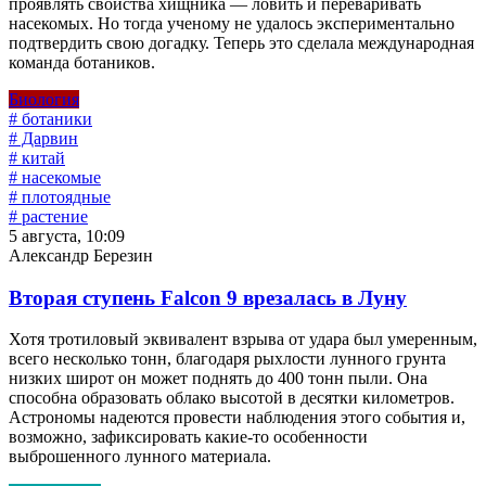
проявлять свойства хищника — ловить и переваривать
насекомых. Но тогда ученому не удалось экспериментально
подтвердить свою догадку. Теперь это сделала международная
команда ботаников.
Биология
# ботаники
# Дарвин
# китай
# насекомые
# плотоядные
# растение
5 августа, 10:09
Александр Березин
Вторая ступень Falcon 9 врезалась в Луну
Хотя тротиловый эквивалент взрыва от удара был умеренным,
всего несколько тонн, благодаря рыхлости лунного грунта
низких широт он может поднять до 400 тонн пыли. Она
способна образовать облако высотой в десятки километров.
Астрономы надеются провести наблюдения этого события и,
возможно, зафиксировать какие-то особенности
выброшенного лунного материала.