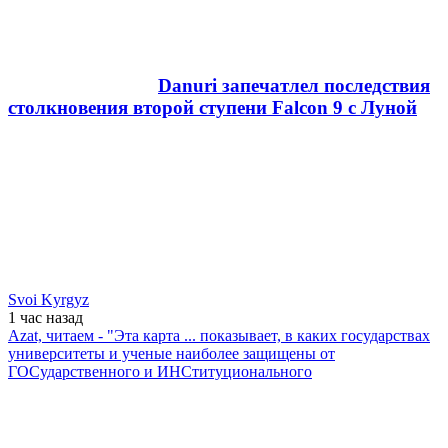
Danuri запечатлел последствия
столкновения второй ступени Falcon 9 с Луной
Svoi Kyrgyz
1 час
назад
Azat, читаем - "Эта карта ... показывает, в каких государствах
университеты и ученые наиболее защищены от
ГОСударственного и ИНСтитуционального