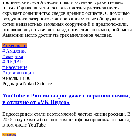
тропические леса Амазонии были заселены сравнительно
плохо. Однако выяснилось, что плотная растительность
скрывает большинство следов древних обществ. С помощью
воздушного лазерного сканирования ученые обнаружили
сотни неизвестных земляных сооружений и предположили,
что около двух тысяч лет назад население юго-западной части
Амазонии могло достигать трех миллионов человек.
Археология
# Амазонка
# америка
# ЛИДАР
# население
# цивилизации
9 июля, 13:06
Редакция Naked Science
YouTube в России вырос даже с ограничениями,
в отличие от «VK Видео»
Видеосервисы стали неотъемлемой частью жизни россиян. В
2026 году охваты большинства платформ продолжают расти,
в том числе YouTube.
Медиа