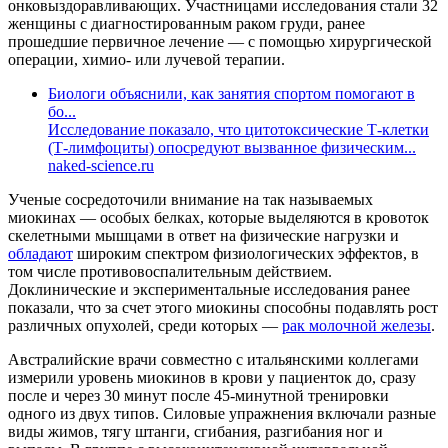
онковыздоравливающих. Участницами исследования стали 32
женщины с диагностированным раком груди, ранее
прошедшие первичное лечение — с помощью хирургической
операции, химио- или лучевой терапии.
Биологи объяснили, как занятия спортом помогают в
бо...
Исследование показало, что цитотоксические Т-клетки
(Т-лимфоциты) опосредуют вызванное физическим...
naked-science.ru
Ученые сосредоточили внимание на так называемых
миокинах — особых белках, которые выделяются в кровоток
скелетными мышцами в ответ на физические нагрузки и
обладают
широким спектром физиологических эффектов, в
том числе противовоспалительным действием.
Доклинические и экспериментальные исследования ранее
показали, что за счет этого миокины способны подавлять рост
различных опухолей, среди которых —
рак молочной железы
.
Австралийские врачи совместно с итальянскими коллегами
измерили уровень миокинов в крови у пациенток до, сразу
после и через 30 минут после 45-минутной тренировки
одного из двух типов. Силовые упражнения включали разные
виды жимов, тягу штанги, сгибания, разгибания ног и