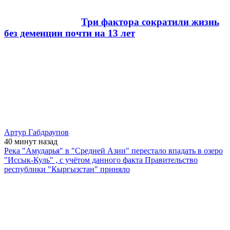
Три фактора сократили жизнь
без деменции почти на 13 лет
Артур Габдраупов
40 минут
назад
Река "Амударья" в "Средней Азии" перестало впадать в озеро
"Иссык-Куль" , с учётом данного факта Правительство
республики "Кыргызстан" приняло