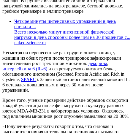
выпады. В группе с высокоинтенсивной интервальной
нагрузкой занимались на велотренажере, беговой дорожке,
гребном тренажере и эллипс-тренажере.
Четыре минуты интенсивных упражнений в день
снизили ...
Всего несколько минут интенсивной физической
нагрузки в день способны более чем на 30 процентов с...
naked-science.ru
Несмотря на перенесенные рак груди и онкотерапию, у
женщин из обеих групп после тренировок зафиксировали
значительный рост трех типов миокинов:
декорина
,
интерлейкина 6 (IL-6)
и секретируемого кислого белка,
обогащенного цистеином (Secreted Protein Acidic and Rich in
Cysteine,
SPARC
). Защитный антивоспалительный миокин IL-
6 оставался повышенным и через 30 минут после
упражнений.
Кроме того, ученые проверили действие образцов сыворотки
каждой участницы после физнагрузки на культуру раковых
клеток MDA-MB-231 в лабораторных условиях. Оказалось,
под влиянием миокинов рост опухолей замедлялся на 20-30%.
«Полученные результаты говорят о том, что силовая и
высокоинтенсивная интервальная тренировки вызывают