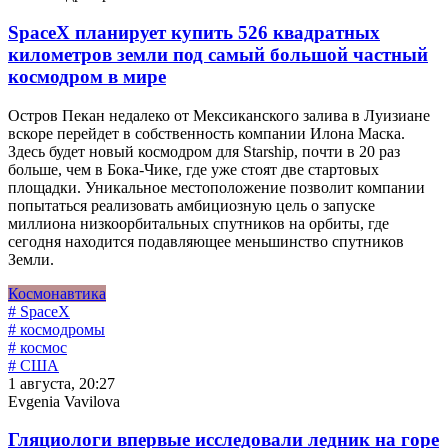
SpaceX планирует купить 526 квадратных
километров земли под самый большой частный
космодром в мире
Остров Пекан недалеко от Мексиканского залива в Луизиане
вскоре перейдет в собственность компании Илона Маска.
Здесь будет новый космодром для Starship, почти в 20 раз
больше, чем в Бока-Чике, где уже стоят две стартовых
площадки. Уникальное местоположение позволит компании
попытаться реализовать амбициозную цель о запуске
миллиона низкоорбитальных спутников на орбиты, где
сегодня находится подавляющее меньшинство спутников
Земли.
Космонавтика
# SpaceX
# космодромы
# космос
# США
1 августа, 20:27
Evgenia Vavilova
Гляциологи впервые исследовали ледник на горе