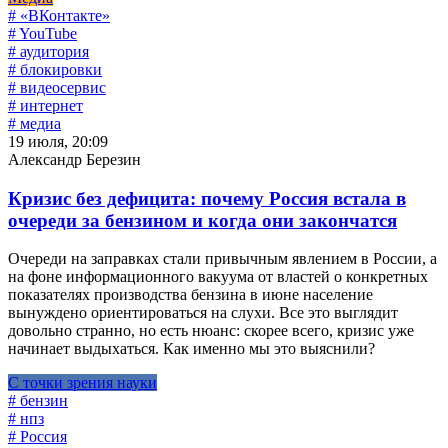
# «ВКонтакте»
# YouTube
# аудитория
# блокировки
# видеосервис
# интернет
# медиа
19 июля, 20:09
Александр Березин
Кризис без дефицита: почему Россия встала в
очереди за бензином и когда они закончатся
Очереди на заправках стали привычным явлением в России, а
на фоне информационного вакуума от властей о конкретных
показателях производства бензина в июне население
вынуждено ориентироваться на слухи. Все это выглядит
довольно странно, но есть нюанс: скорее всего, кризис уже
начинает выдыхаться. Как именно мы это выяснили?
С точки зрения науки
# бензин
# нпз
# Россия