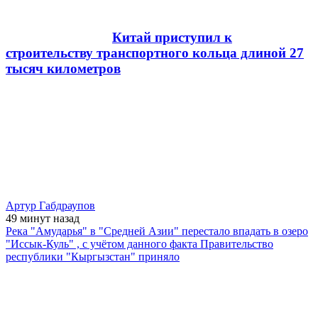
Китай приступил к
строительству транспортного кольца длиной 27
тысяч километров
Артур Габдраупов
49 минут
назад
Река "Амударья" в "Средней Азии" перестало впадать в озеро
"Иссык-Куль" , с учётом данного факта Правительство
республики "Кыргызстан" приняло