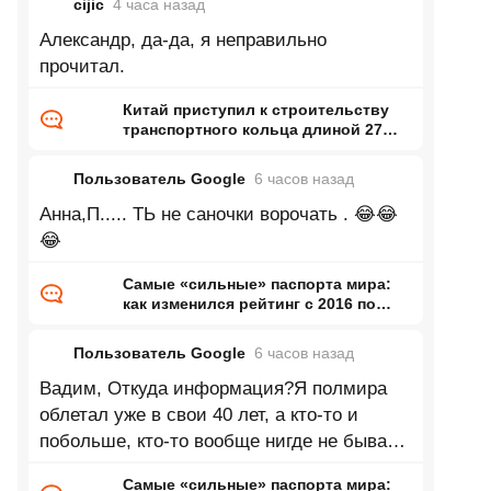
cijic
4 часа
назад
Александр, да-да, я неправильно
прочитал.
Китай приступил к строительству
транспортного кольца длиной 27
тысяч километров
Пользователь Google
6 часов
назад
Анна,П..... ТЬ не саночки ворочать . 😂😂
😂
Самые «сильные» паспорта мира:
как изменился рейтинг с 2016 по
2026 год
Пользователь Google
6 часов
назад
Вадим, Откуда информация?Я полмира
облетал уже в свои 40 лет, а кто-то и
побольше, кто-то вообще нигде не бывает,
кто-то бизнесом занимается или
Самые «сильные» паспорта мира: