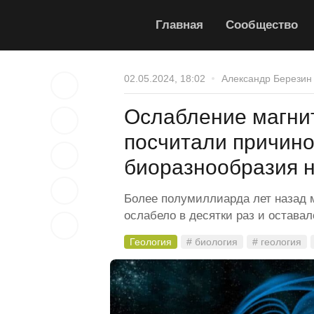
Главная
Сообщество
02.05.2024, 18:02
Александр Березин
Ослабление магни
посчитали причино
биоразнообразия 
Более полумиллиарда лет назад 
ослабело в десятки раз и оставал
Геология
# биология
# геология