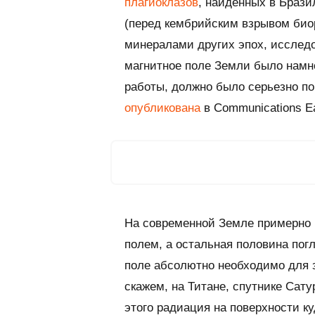
плагиоклазов
, найденных в Брази
(перед кембрийским взрывом био
минералами других эпох, исследо
магнитное поле Земли было намно
работы, должно было серьезно по
опубликована
в
Communications Ea
На современной Земле примерно 
полем, а остальная половина пог
поле абсолютно необходимо для 
скажем, на Титане, спутнике Сату
этого радиация на поверхности ку