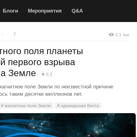
Блоги
Мероприятия
Q&A
7
2,1 тыс
тного поля планеты
й первого взрыва
на Земле
❋ 5.2
магнитное поле Земли по неизвестной причине
ось таким десятки миллионов лет.
# магнитное поле Земли
# эдиакарская биота