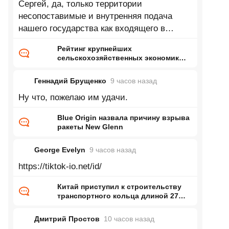
Сергей, да, только территории
несопоставимые и внутренняя подача
нашего государства как входящего в
топ...немножко отстаём от Турции про
Рейтинг крупнейших
десятку
сельскохозяйственных экономик
мира
Геннадий Брущенко
9 часов
назад
Ну что, пожелаю им удачи.
Blue Origin назвала причину взрыва
ракеты New Glenn
George Evelyn
9 часов
назад
https://tiktok-io.net/id/
Китай приступил к строительству
транспортного кольца длиной 27
тысяч километров
Дмитрий Простов
10 часов
назад