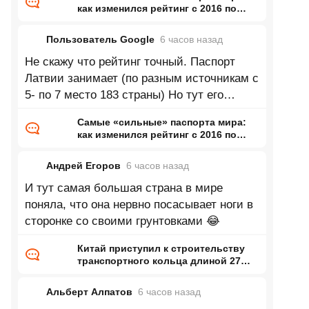
как изменился рейтинг с 2016 по
2026 год
Пользователь Google
6 часов
назад
Не скажу что рейтинг точный. Паспорт
Латвии занимает (по разным источникам с
5- по 7 место 183 страны) Но тут его
почему-то вообще нету.
Самые «сильные» паспорта мира:
как изменился рейтинг с 2016 по
2026 год
Андрей Егоров
6 часов
назад
И тут самая большая страна в мире
поняла, что она нервно посасывает ноги в
сторонке со своими грунтовками 😂
Китай приступил к строительству
транспортного кольца длиной 27
тысяч километров
Альберт Алпатов
6 часов
назад