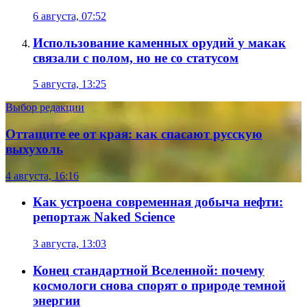
6 августа, 07:52
Использование каменных орудий у макак
связали с полом, но не со статусом
5 августа, 13:25
Выбор редакции
Оттащите ее от края: как спасают русскую
выхухоль
4 августа, 16:16
Как устроена современная добыча нефти:
репортаж Naked Science
3 августа, 13:03
Конец стандартной Вселенной: почему
космологи снова спорят о природе темной
энергии