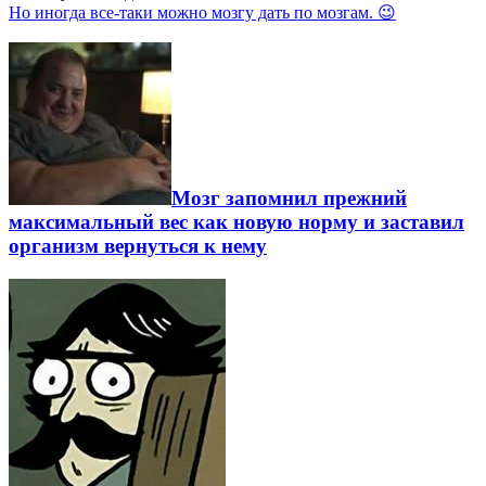
Но иногда все-таки можно мозгу дать по мозгам. 😉
Мозг запомнил прежний
максимальный вес как новую норму и заставил
организм вернуться к нему