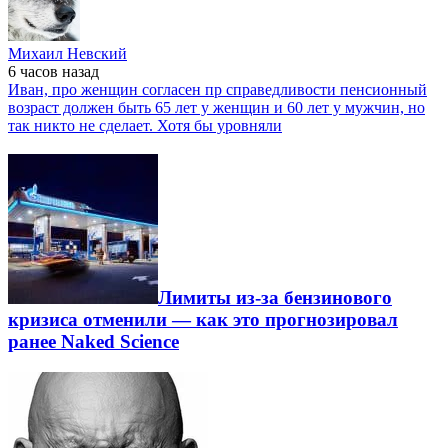
Михаил Невский
6 часов
назад
Иван, про женщин согласен пр справедливости пенсионный
возраст должен быть 65 лет у женщин и 60 лет у мужчин, но
так никто не сделает. Хотя бы уровняли
Лимиты из-за бензинового
кризиса отменили — как это прогнозировал
ранее Naked Science