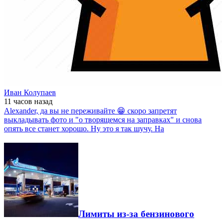
Иван Колупаев
11 часов
назад
Alexander, да вы не переживайте 😁 скоро запретят
выкладывать фото и "о творящемся на заправках" и снова
опять все станет хорошо. Ну это я так шучу. На
Лимиты из-за бензинового