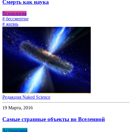
Смерть как наука
Психология
# бессмертие
# жизнь
Редакция Naked Science
19 Марта, 2016
Самые странные объекты во Вселенной
Астрономия