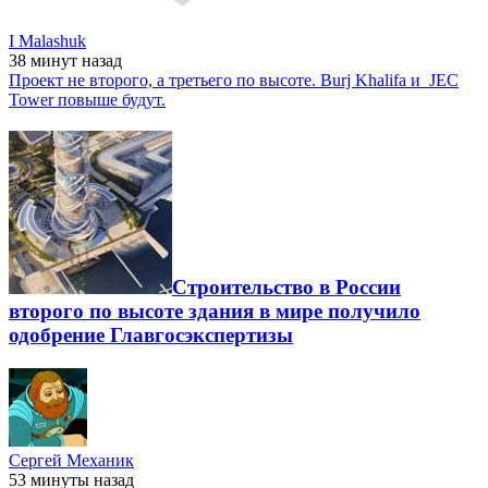
I Malashuk
38 минут
назад
Проект не второго, а третьего по высоте. Burj Khalifa и JEC
Tower повыше будут.
Строительство в России
второго по высоте здания в мире получило
одобрение Главгосэкспертизы
Сергей Механик
53 минуты
назад