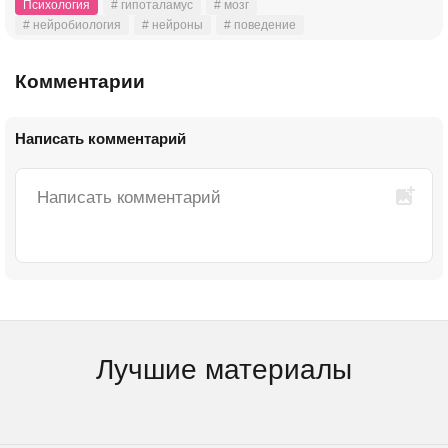
Психология
# гипоталамус
# мозг
# нейробиология
# нейроны
# поведение
Комментарии
Написать комментарий
Лучшие материалы