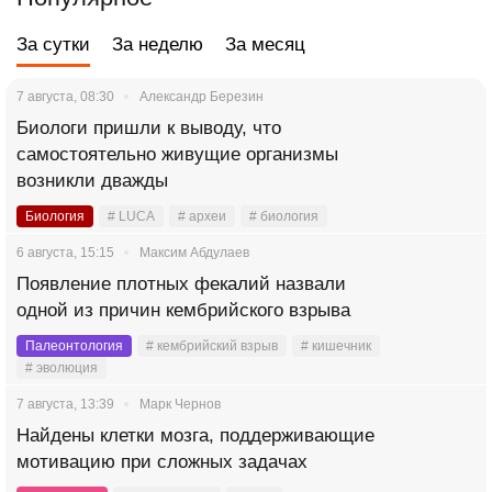
За сутки
За неделю
За месяц
7 августа, 08:30
Александр Березин
Биологи пришли к выводу, что
самостоятельно живущие организмы
возникли дважды
Биология
# LUCA
# археи
# биология
6 августа, 15:15
Максим Абдулаев
Появление плотных фекалий назвали
одной из причин кембрийского взрыва
Палеонтология
# кембрийский взрыв
# кишечник
# эволюция
7 августа, 13:39
Марк Чернов
Найдены клетки мозга, поддерживающие
мотивацию при сложных задачах