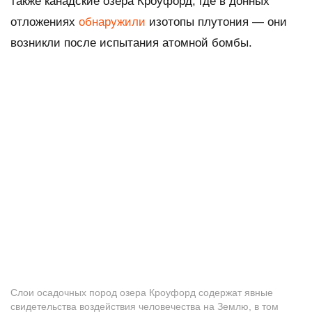
также канадские озера Кроуфорд, где в донных
отложениях
обнаружили
изотопы плутония — они
возникли после испытания атомной бомбы.
Слои осадочных пород озера Кроуфорд содержат явные
свидетельства воздействия человечества на Землю, в том