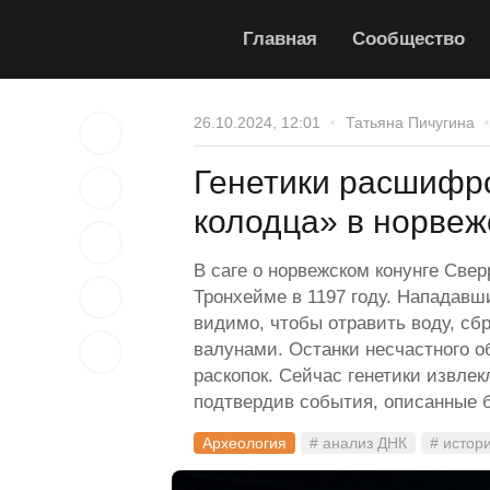
Главная
Сообщество
26.10.2024, 12:01
Татьяна Пичугина
Генетики расшифр
колодца» в норвеж
В саге о норвежском конунге Свер
Тронхейме в 1197 году. Нападавш
видимо, чтобы отравить воду, сбр
валунами. Останки несчастного о
раскопок. Сейчас генетики извле
подтвердив события, описанные б
Археология
# анализ ДНК
# истор