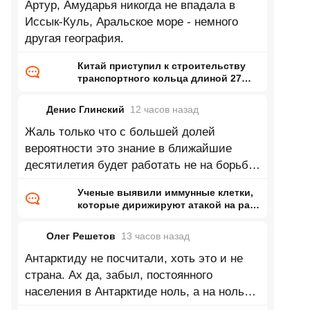
Артур, Амударья никогда не впадала в
Иссык-Куль, Аральское море - немного
другая география.
Китай приступил к строительству
транспортного кольца длиной 27
тысяч километров
Денис Глинский
12 часов
назад
Жаль только что с большей долей
вероятности это знание в ближайшие
десятилетия будет работать не на борьбу
с онкологией а как биологическое
Ученые выявили иммунные клетки,
которые дирижируют атакой на рак,
— раньше их почти не замечали
Олег Решетов
13 часов
назад
Антарктиду не посчитали, хоть это и не
страна. Ах да, забыл, постоянного
населения в Антарктиде ноль, а на ноль
делить нельзя))