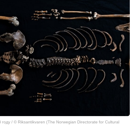
оду / © Riksantikvaren (The Norwegian Directorate for Cultural