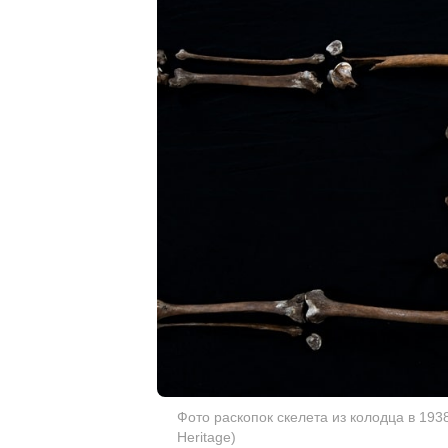
Фото раскопок скелета из колодца в 1938 г
Heritage)