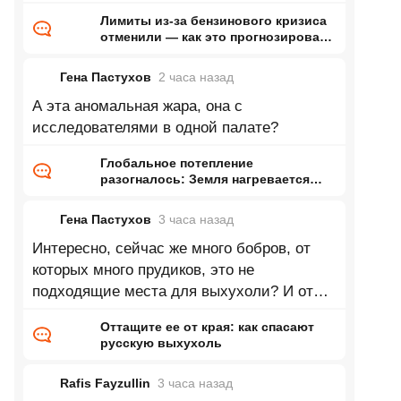
за рассказы о том, как всё
Лимиты из-за бензинового кризиса
отменили — как это прогнозировал
ранее Naked Science
Гена Пастухов
2 часа
назад
А эта аномальная жара, она с
исследователями в одной палате?
Глобальное потепление
разогналось: Земля нагревается
почти в два раза быстрее, чем
раньше
Гена Пастухов
3 часа
назад
Интересно, сейчас же много бобров, от
которых много прудиков, это не
подходящие места для выхухоли? И от
потепления должно быть больше влаги и
Оттащите ее от края: как спасают
русскую выхухоль
Rafis Fayzullin
3 часа
назад