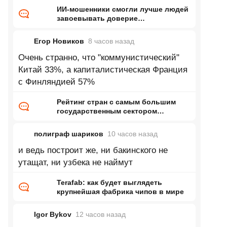
Начинает тупить, врать,
ИИ-мошенники смогли лучше людей
завоевывать доверие
потенциальных жертв
Егор Новиков
8 часов
назад
Очень странно, что "коммунистический"
Китай 33%, а капиталистическая Франция
с Финляндией 57%
Рейтинг стран с самым большим
государственным сектором
экономики
полиграф шариков
10 часов
назад
и ведь построит же, ни бакинского не
утащат, ни узбека не наймут
Terafab: как будет выглядеть
крупнейшая фабрика чипов в мире
Igor Bykov
12 часов
назад