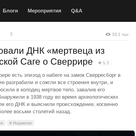
Блоги
Мероприятия
Q&A
3
33,1 тыс
овали ДНК «мертвеца из
ской Саге о Сверрире
❋ 5.3
рире есть эпизод о набеге на замок Сверресборг в
ие разграбили и сожгли все строения внутри, и
осили в колодец мертвое тело, завалив его
бнаружили в 1938 году во время археологических
кли его ДНК и выяснили происхождение, косвенно
олее восьми столетий назад.
ия
# Норвегия