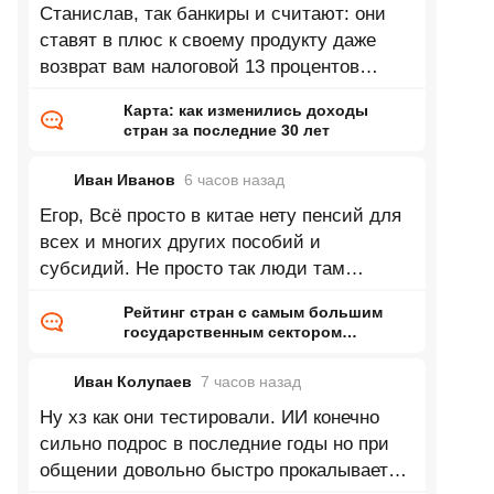
Станислав, так банкиры и считают: они
ставят в плюс к своему продукту даже
возврат вам налоговой 13 процентов
налогового вычета, если таковая вам
Карта: как изменились доходы
стран за последние 30 лет
Иван Иванов
6 часов
назад
Егор, Всё просто в китае нету пенсий для
всех и многих других пособий и
субсидий. Не просто так люди там
убивали своих дочерей или селективный
Рейтинг стран с самым большим
государственным сектором
экономики
Иван Колупаев
7 часов
назад
Ну хз как они тестировали. ИИ конечно
сильно подрос в последние годы но при
общении довольно быстро прокалывается.