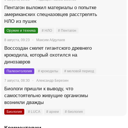
Пентагон выложил материалы о попытке
американских спецназовцев расстрелять
НЛО из пушек
Оружие и техника
# НЛО
# Пентагон
8 августа, 09:23
Максим Абдулаев
Воссоздан скелет гигантского древнего
крокодила, который охотился на
динозавров
Палеонтология
# крокодилы
# меловой период
7 августа, 08:30
Александр Березин
Биологи пришли к выводу, что
самостоятельно живущие организмы
возникли дважды
Биология
# LUCA
# археи
# биология
Комментарии