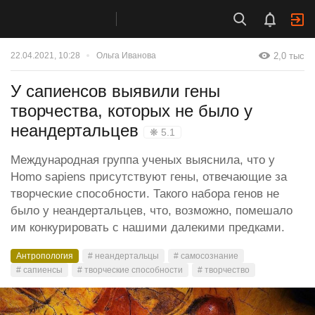
2,0 тыс
22.04.2021, 10:28
Ольга Иванова
У сапиенсов выявили гены
творчества, которых не было у
неандертальцев
❋ 5.1
Международная группа ученых выяснила, что у
Homo sapiens присутствуют гены, отвечающие за
творческие способности. Такого набора генов не
было у неандертальцев, что, возможно, помешало
им конкурировать с нашими далекими предками.
Антропология
# неандертальцы
# самосознание
# сапиенсы
# творческие способности
# творчество