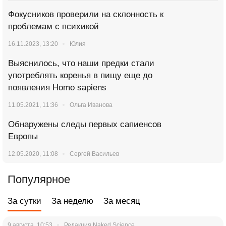
Фокусников проверили на склонность к
проблемам с психикой
16.11.2023, 13:20
Юлия
Выяснилось, что наши предки стали
употреблять коренья в пищу еще до
появления Homo sapiens
11.05.2021, 11:36
Ольга Иванова
Обнаружены следы первых сапиенсов
Европы
12.05.2020, 11:08
Сергей Васильев
Популярное
За сутки
За неделю
За месяц
9 августа, 10:53
Редакция Naked Science