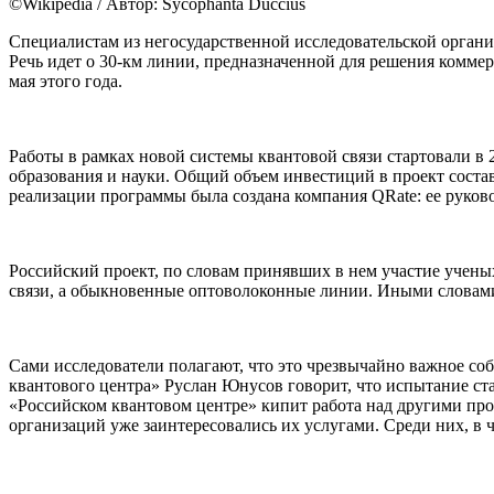
©Wikipedia / Автор: Sycophanta Duccius
Специалистам из негосударственной исследовательской орган
Речь идет о 30-км линии, предназначенной для решения комме
мая этого года.
Работы в рамках новой системы квантовой связи стартовали в
образования и науки. Общий объем инвестиций в проект соста
реализации программы была создана компания QRate: ее руко
Российский проект, по словам принявших в нем участие ученых
связи, а обыкновенные оптоволоконные линии. Иными словами
Сами исследователи полагают, что это чрезвычайно важное со
квантового центра» Руслан Юнусов говорит, что испытание ста
«Российском квантовом центре» кипит работа над другими прое
организаций уже заинтересовались их услугами. Среди них, в 