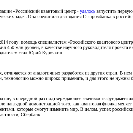
изации «Российский квантовый центр»
удалось
запустить первую
рческих задач. Она соединила два здания Газпромбанка в росс
 2014 году: помощь специалистам «Российского квантового цент
вил 450 млн рублей, в качестве научного руководителя проекта
водителем стал Юрий Курочкин.
, отличается от аналогичных разработок из других стран. В не
, технологию можно широко применять, и для этого не нужны б
бытие, в очередной раз подтверждающее значимость фундаментал
ло наглядной демонстрацией того, как квантовая физика меняет
ктами, которые смогут изменить мир. В целом, успех российски
частности, Сбербанк.