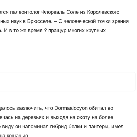
тся палеонтолог Флореаль Соле из Королевского
ных наук в Брюсселе. – С человеческой точки зрения
 И в то же время ? пращур многих крупных
далось заключить, что Dormaalocyon обитал во
ячась на деревьях и выходя на охоту на более
 виду он напоминал гибрид белки и пантеры, имел
 на кошачью.