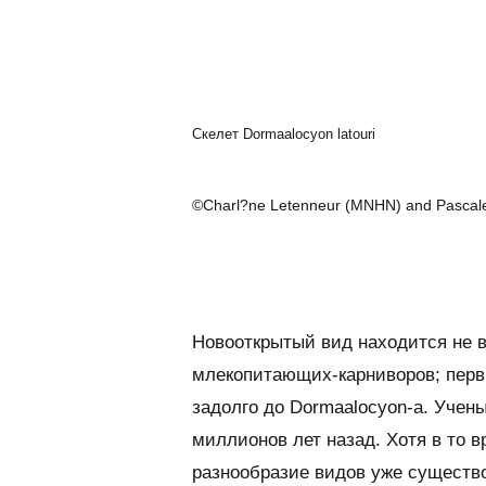
Скелет Dormaalocyon latouri
©Charl?ne Letenneur (MNHN) and Pascale
Новооткрытый вид находится не 
млекопитающих-карниворов; перв
задолго до Dormaalocyon-а. Учены
миллионов лет назад. Хотя в то в
разнообразие видов уже существ