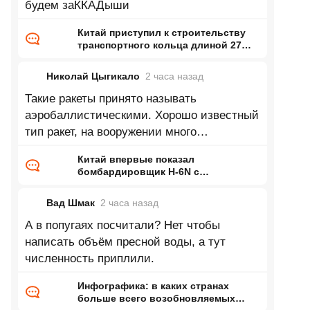
будем заККАДыши
Китай приступил к строительству
транспортного кольца длиной 27
тысяч километров
Николай Цыгикало
2 часа
назад
Такие ракеты принято называть
аэробаллистическими. Хорошо известный
тип ракет, на вооружении много
десятилетий.
Китай впервые показал
бомбардировщик H-6N с
предполагаемой
аэробаллистической ракетой
Вад Шмак
2 часа
назад
А в попугаях посчитали? Нет чтобы
написать объём пресной воды, а тут
численность приплили.
Инфографика: в каких странах
больше всего возобновляемых