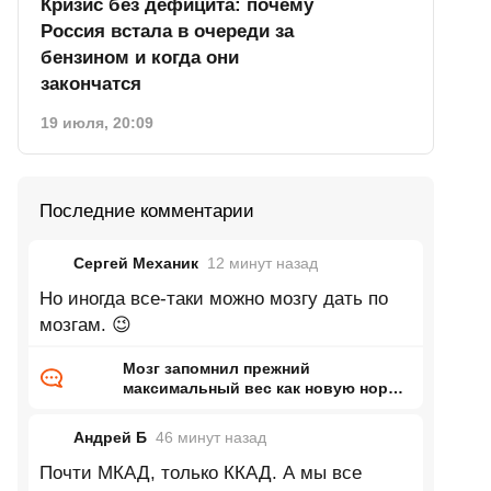
Кризис без дефицита: почему
Россия встала в очереди за
бензином и когда они
закончатся
19 июля, 20:09
Последние комментарии
Сергей Механик
12 минут
назад
Но иногда все-таки можно мозгу дать по
мозгам. 😉
Мозг запомнил прежний
максимальный вес как новую норму
и заставил организм вернуться к
нему
Андрей Б
46 минут
назад
Почти МКАД, только ККАД. А мы все