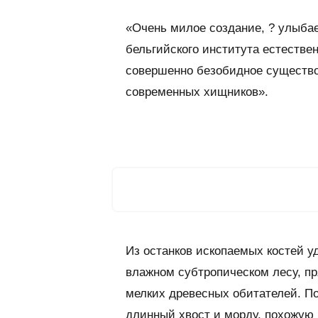
«Очень милое создание, ? улыбае
бельгийского института естествен
совершенно безобидное существо.
современных хищников».
Из останков ископаемых костей у
влажном субтропическом лесу, пр
мелких древесных обитателей. По
длинный хвост и морду, похожую