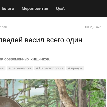
Блоги
Мероприятия
Q&A
ence
2,7 тыс
дведей весил всего один
ра современных хищников.
ие
# палеонтолог
# Палеонтология
# предок