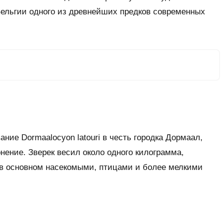
Бельгии одного из древнейших предков современных
ние Dormaalocyon latouri в честь городка Дормаал,
нение. Зверек весил около одного килограмма,
 в основном насекомыми, птицами и более мелкими