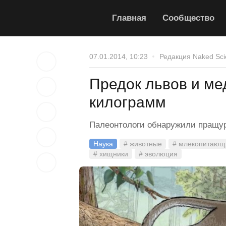
Главная
Сообщество
07.01.2014, 10:23
Редакция Naked Sci
Предок львов и ме
килограмм
Палеонтологи обнаружили пращу
Наука
# животные
# млекопитающ
# хищники
# эволюция