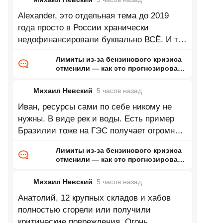
Alexander, это отдельная тема до 2019
года просто в России хранически
недофинансировали буквально ВСЁ. И то
что экономика росла в 2022-2023 это
Лимиты из-за бензинового кризиса
отчасти
отменили — как это прогнозировал
ранее Naked Science
Михаил Невский
5 часов
назад
Иван, ресурсы сами по себе никому не
нужны. В виде рек и воды. Есть пример
Бразилии тоже на ГЭС получает огромную
долю электричества только живёт
Лимиты из-за бензинового кризиса
отменили — как это прогнозировал
ранее Naked Science
Михаил Невский
5 часов
назад
Анатолий, 12 крупных складов и хабов
полностью сгорели или получили
критические повреждения. Огонь