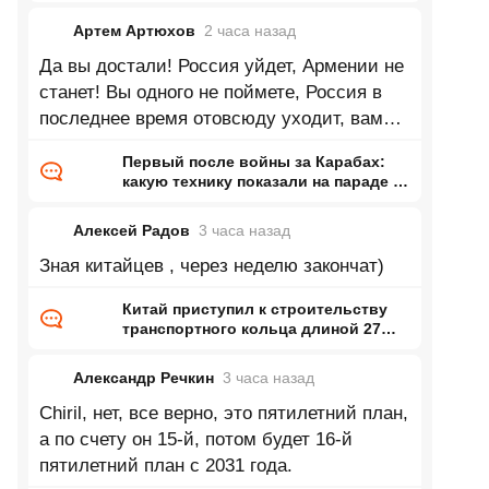
запасов пресной воды на одного
жителя
Артем Артюхов
2 часа
назад
Да вы достали! Россия уйдет, Армении не
станет! Вы одного не поймете, Россия в
последнее время отовсюду уходит, вам
никому, ни о чем это не говорит??!
Первый после войны за Карабах:
какую технику показали на параде в
Армении
Алексей Радов
3 часа
назад
Зная китайцев , через неделю закончат)
Китай приступил к строительству
транспортного кольца длиной 27
тысяч километров
Александр Речкин
3 часа
назад
Chiril, нет, все верно, это пятилетний план,
а по счету он 15-й, потом будет 16-й
пятилетний план с 2031 года.