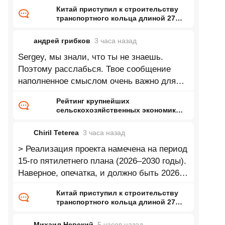
Китай приступил к строительству
транспортного кольца длиной 27
тысяч километров
андрей грибков
3 часа
назад
Sergey, мы знали, что ты не знаешь.
Поэтому расслабься. Твое сообщение
наполненное смыслом очень важно для
нас!
Рейтинг крупнейших
сельскохозяйственных экономик
мира
Chiril Teterea
3 часа
назад
> Реализация проекта намечена на период
15-го пятилетнего плана (2026–2030 годы).
Наверное, опечатка, и должно быть 2026-
2040?
Китай приступил к строительству
транспортного кольца длиной 27
тысяч километров
Михаил Невский
5 часов
назад