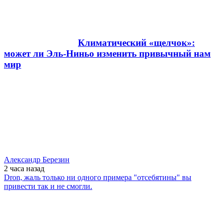
Климатический «щелчок»:
может ли Эль-Ниньо изменить привычный нам
мир
Александр Березин
2 часа
назад
Dron, жаль только ни одного примера "отсебятины" вы
привести так и не смогли.