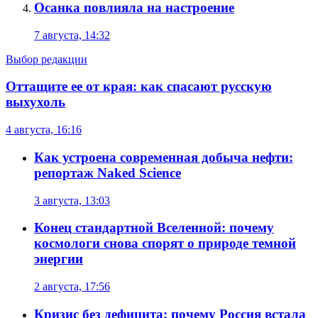
Осанка повлияла на настроение
7 августа, 14:32
Выбор редакции
Оттащите ее от края: как спасают русскую
выхухоль
4 августа, 16:16
Как устроена современная добыча нефти:
репортаж Naked Science
3 августа, 13:03
Конец стандартной Вселенной: почему
космологи снова спорят о природе темной
энергии
2 августа, 17:56
Кризис без дефицита: почему Россия встала