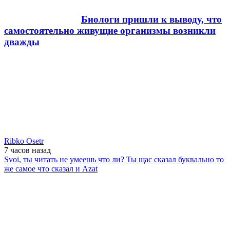
Биологи пришли к выводу, что
самостоятельно живущие организмы возникли
дважды
Ribko Osetr
7 часов
назад
Svoi, ты читать не умеешь что ли? Ты щас сказал буквально то
же самое что сказал и Azat