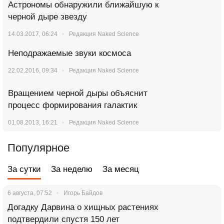
Астрономы обнаружили ближайшую к
черной дыре звезду
14.03.2017, 06:24
Редакция Naked Science
Неподражаемые звуки космоса
22.02.2016, 09:34
Редакция Naked Science
Вращением черной дыры объяснит
процесс формирования галактик
01.08.2013, 16:21
Редакция Naked Science
Популярное
За сутки
За неделю
За месяц
6 августа, 07:52
Игорь Байдов
Догадку Дарвина о хищных растениях
подтвердили спустя 150 лет