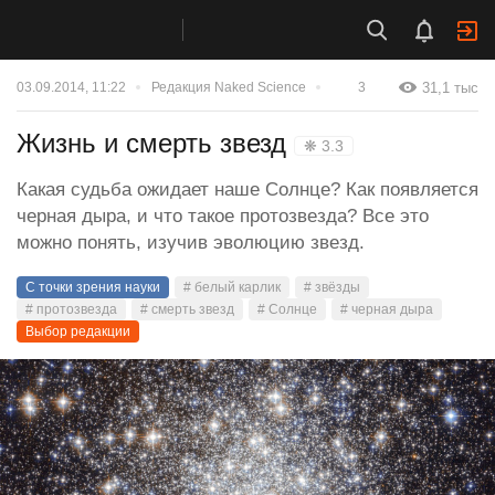
31,1 тыс
03.09.2014, 11:22
Редакция Naked Science
3
Жизнь и смерть звезд
❋ 3.3
Какая судьба ожидает наше Солнце? Как появляется
черная дыра, и что такое протозвезда? Все это
можно понять, изучив эволюцию звезд.
С точки зрения науки
# белый карлик
# звёзды
# протозвезда
# смерть звезд
# Солнце
# черная дыра
Выбор редакции