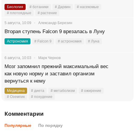
Биология
# ботаники
# Дарвин
# насекомые
# плотоядные
# растение
5 августа, 10:09
Александр Березин
Вторая ступень Falcon 9 врезалась в Луну
Астрономия
# Falcon 9
# астрономия
# Луна
6 августа, 10:03
Марк Чернов
Мозг запомнил прежний максимальный вес
как новую норму и заставил организм
вернуться к нему
Медицина
# диета
# метаболизм
# ожирение
# Оземпик
# похудение
Комментарии
Популярные
По порядку