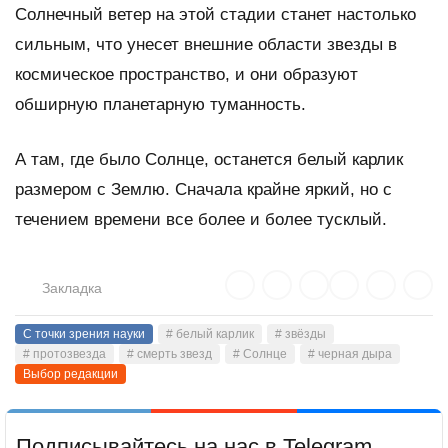
Солнечный ветер на этой стадии станет настолько
сильным, что унесет внешние области звезды в
космическое пространство, и они образуют
обширную планетарную туманность.
А там, где было Солнце, останется белый карлик
размером с Землю. Сначала крайне яркий, но с
течением времени все более и более тусклый.
Закладка
С точки зрения науки
# белый карлик
# звёзды
# протозвезда
# смерть звезд
# Солнце
# черная дыра
Выбор редакции
Подписывайтесь на нас в Telegram,