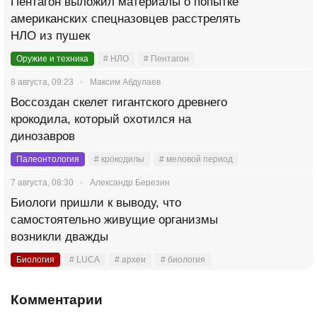
Пентагон выложил материалы о попытке
американских спецназовцев расстрелять
НЛО из пушек
Оружие и техника
# НЛО
# Пентагон
8 августа, 09:23
Максим Абдулаев
Воссоздан скелет гигантского древнего
крокодила, который охотился на
динозавров
Палеонтология
# крокодилы
# меловой период
7 августа, 08:30
Александр Березин
Биологи пришли к выводу, что
самостоятельно живущие организмы
возникли дважды
Биология
# LUCA
# археи
# биология
Комментарии