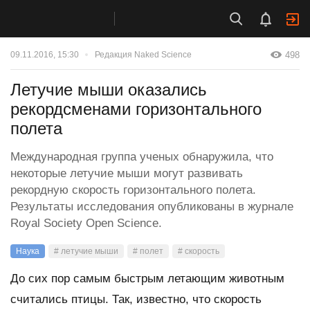
498
09.11.2016, 15:30
Редакция Naked Science
Летучие мыши оказались
рекордсменами горизонтального
полета
Международная группа ученых обнаружила, что
некоторые летучие мыши могут развивать
рекордную скорость горизонтального полета.
Результаты исследования опубликованы в журнале
Royal Society Open Science.
Наука
# летучие мыши
# полет
# скорость
До сих пор самым быстрым летающим животным
считались птицы. Так, известно, что скорость