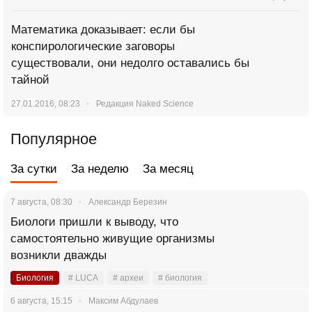
Математика доказывает: если бы
конспирологические заговоры
существовали, они недолго оставались бы
тайной
27.01.2016, 08:23
Редакция Naked Science
Популярное
За сутки
За неделю
За месяц
7 августа, 08:30
Александр Березин
Биологи пришли к выводу, что
самостоятельно живущие организмы
возникли дважды
Биология
# LUCA
# археи
# биология
6 августа, 15:15
Максим Абдулаев