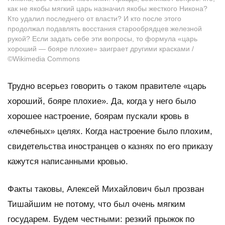
как не якобы мягкий царь назначил якобы жесткого Никона?
Кто удалил последнего от власти? И кто после этого
продолжал подавлять восстания старообрядцев железной
рукой? Если задать себе эти вопросы, то формула «царь
хороший — бояре плохие» заиграет другими красками /
©Wikimedia Commons
Трудно всерьез говорить о таком правителе «царь
хороший, бояре плохие». Да, когда у него было
хорошее настроение, боярам пускали кровь в
«лечебных» целях. Когда настроение было плохим,
свидетельства иностранцев о казнях по его приказу
кажутся написанными кровью.
Факты таковы, Алексей Михайлович был прозван
Тишайшим не потому, что был очень мягким
государем. Будем честными: резкий прыжок по