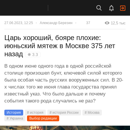
12,5 тыс
27.06.2023, 12:25
Александр Березин
37
Царь хороший, бояре плохие:
июньский мятеж в Москве 375 лет
назад
❋ 3.3
В одном июне одного года в одной российской
столице произошел бунт, ключевой силой которого
была особая часть русских вооруженных сил. В 20-
х числах того же июня глава государства принял
известный указ. Что было дальше и почему
события такого рода случались не раз?
История
# история
# история России
# Москва
# Украина
Выбор редакции