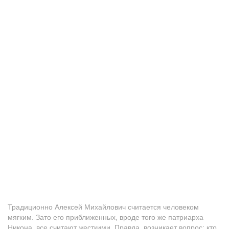
Традиционно Алексей Михайлович считается человеком
мягким. Зато его приближенных, вроде того же патриарха
Никона, все считают жесткими. Правда, возникает вопрос: кто,