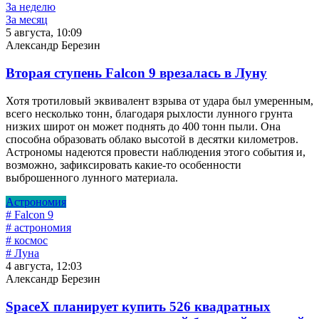
За неделю
За месяц
5 августа, 10:09
Александр Березин
Вторая ступень Falcon 9 врезалась в Луну
Хотя тротиловый эквивалент взрыва от удара был умеренным,
всего несколько тонн, благодаря рыхлости лунного грунта
низких широт он может поднять до 400 тонн пыли. Она
способна образовать облако высотой в десятки километров.
Астрономы надеются провести наблюдения этого события и,
возможно, зафиксировать какие-то особенности
выброшенного лунного материала.
Астрономия
# Falcon 9
# астрономия
# космос
# Луна
4 августа, 12:03
Александр Березин
SpaceX планирует купить 526 квадратных