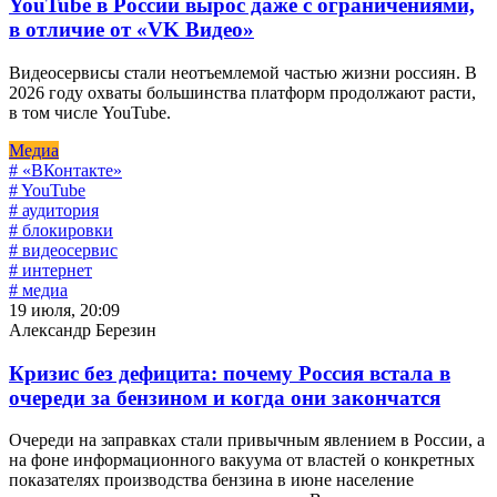
YouTube в России вырос даже с ограничениями,
в отличие от «VK Видео»
Видеосервисы стали неотъемлемой частью жизни россиян. В
2026 году охваты большинства платформ продолжают расти,
в том числе YouTube.
Медиа
# «ВКонтакте»
# YouTube
# аудитория
# блокировки
# видеосервис
# интернет
# медиа
19 июля, 20:09
Александр Березин
Кризис без дефицита: почему Россия встала в
очереди за бензином и когда они закончатся
Очереди на заправках стали привычным явлением в России, а
на фоне информационного вакуума от властей о конкретных
показателях производства бензина в июне население