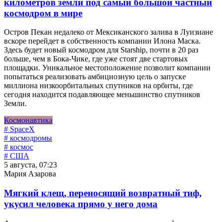
километров земли под самый большой частный
космодром в мире
Остров Пекан недалеко от Мексиканского залива в Луизиане
вскоре перейдет в собственность компании Илона Маска.
Здесь будет новый космодром для Starship, почти в 20 раз
больше, чем в Бока-Чике, где уже стоят две стартовых
площадки. Уникальное местоположение позволит компании
попытаться реализовать амбициозную цель о запуске
миллиона низкоорбитальных спутников на орбиты, где
сегодня находится подавляющее меньшинство спутников
Земли.
Космонавтика
# SpaceX
# космодромы
# космос
# США
5 августа, 07:23
Мария Азарова
Мягкий клещ, переносящий возвратный тиф,
укусил человека прямо у него дома