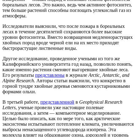
бореальных лесов. Это важно, ведь чем активнее фотосинтез,
тем больше растений способны поглощать углекислый газ из
атмосферы.
Исследователи выяснили, что после пожара в бореальных
лесах в течение десятилетий сохраняются более высокие
уровни фотосинтеза. Вместо возвращения медленнорастущих
хвойных пород вроде черной ели на их место приходят
быстрорастущие лиственные виды.
Другое исследование, проведенное учеными из того же
Калифорнийского университета год назад, позволило понять,
какие именно растения сменяют выгоревшие хвойные леса.
Его результаты
представлены
в журнале
Arctic, Antarctic, and
Alpine Research.
Авторы статьи выяснили, что конкретно в
горной тундре хвойные деревья сменяются кустарниковыми
формами ольхи.
В третьей работе,
представленной
в
Geophysical Research
Letters
, ученые провели уже настоящие полевые
исследования, а затем — компьютерное моделирование.
Целью было описать, как по мере того, как арктические
экосистемы испытывают потепление климата, увеличиваются
выбросы ненасыщенного углеводорода изопрена. Эта
молекула влияет на образование озона, аэрозолей и уровень