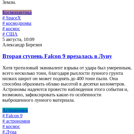
Земли.
Космонавтика
# SpaceX
# космодромы
# космос
# США
5 августа, 10:09
Александр Березин
Вторая ступень Falcon 9 врезалась в Луну
Хотя тротиловый эквивалент взрыва от удара был умеренным,
всего несколько тонн, благодаря рыхлости лунного грунта
низких широт он может поднять до 400 тонн пыли. Она
способна образовать облако высотой в десятки километров.
Астрономы надеются провести наблюдения этого события и,
возможно, зафиксировать какие-то особенности
выброшенного лунного материала.
Астрономия
# Falcon 9
# астрономия
# космос
# Луна