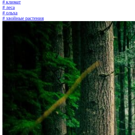
# климат
# леса
# ольха
# хвойные растения