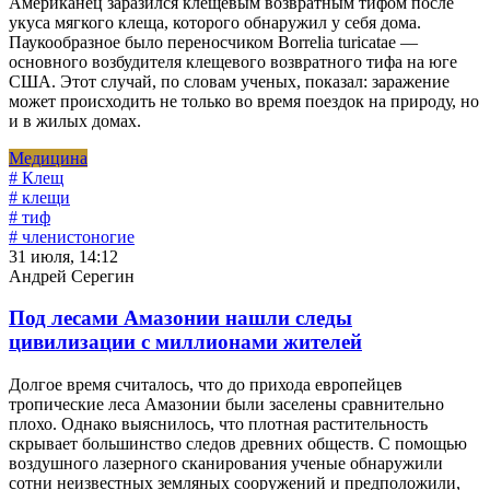
Американец заразился клещевым возвратным тифом после
укуса мягкого клеща, которого обнаружил у себя дома.
Паукообразное было переносчиком Borrelia turicatae —
основного возбудителя клещевого возвратного тифа на юге
США. Этот случай, по словам ученых, показал: заражение
может происходить не только во время поездок на природу, но
и в жилых домах.
Медицина
# Клещ
# клещи
# тиф
# членистоногие
31 июля, 14:12
Андрей Серегин
Под лесами Амазонии нашли следы
цивилизации с миллионами жителей
Долгое время считалось, что до прихода европейцев
тропические леса Амазонии были заселены сравнительно
плохо. Однако выяснилось, что плотная растительность
скрывает большинство следов древних обществ. С помощью
воздушного лазерного сканирования ученые обнаружили
сотни неизвестных земляных сооружений и предположили,