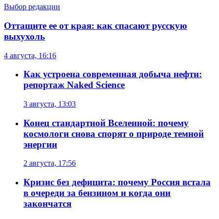
Выбор редакции
Оттащите ее от края: как спасают русскую
выхухоль
4 августа, 16:16
Как устроена современная добыча нефти:
репортаж Naked Science
3 августа, 13:03
Конец стандартной Вселенной: почему
космологи снова спорят о природе темной
энергии
2 августа, 17:56
Кризис без дефицита: почему Россия встала
в очереди за бензином и когда они
закончатся