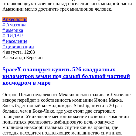
что около двух тысяч лет назад население юго-западной части
Амазонии могло достигать трех миллионов человек.
Археология
# Амазонка
# америка
# ЛИДАР
# население
# цивилизации
4 августа, 12:03
Александр Березин
SpaceX планирует купить 526 квадратных
километров земли под самый большой частный
космодром в мире
Остров Пекан недалеко от Мексиканского залива в Луизиане
вскоре перейдет в собственность компании Илона Маска.
Здесь будет новый космодром для Starship, почти в 20 раз
больше, чем в Бока-Чике, где уже стоят две стартовых
площадки. Уникальное местоположение позволит компании
попытаться реализовать амбициозную цель о запуске
миллиона низкоорбитальных спутников на орбиты, где
сегодня находится подавляющее меньшинство спутников