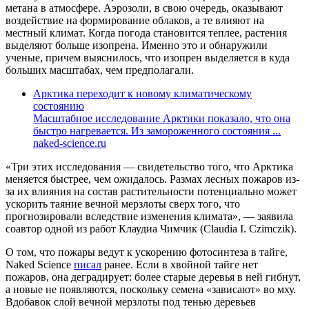
метана в атмосфере. Аэрозоли, в свою очередь, оказывают
воздействие на формирование облаков, а те влияют на
местный климат. Когда погода становится теплее, растения
выделяют больше изопрена. Именно это и обнаружили
ученые, причем выяснилось, что изопрен выделяется в куда
больших масштабах, чем предполагали.
Арктика переходит к новому климатическому
состоянию
Масштабное исследование Арктики показало, что она
быстро нагревается. Из замороженного состояния ...
naked-science.ru
«Три этих исследования — свидетельство того, что Арктика
меняется быстрее, чем ожидалось. Размах лесных пожаров из-
за их влияния на состав растительности потенциально может
ускорить таяние вечной мерзлоты сверх того, что
прогнозировали вследствие изменения климата», — заявила
соавтор одной из работ Клаудиа Чимчик (Claudia I. Czimczik).
О том, что пожары ведут к ускорению фотосинтеза в тайге,
Naked Science
писал
ранее. Если в хвойной тайге нет
пожаров, она деградирует: более старые деревья в ней гибнут,
а новые не появляются, поскольку семена «зависают» во мху.
Вдобавок слой вечной мерзлоты под тенью деревьев