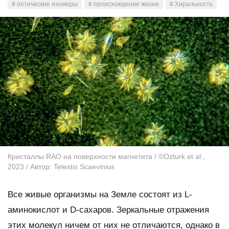
# оптические изомеры
# происхождение жизни
# Хиральность
Кристаллы RAO на поверхности магнетита / ©Ozturk et al.,
2023 / Автор: Telestis Scaevinius
Все живые организмы на Земле состоят из L-
аминокислот и D-сахаров. Зеркальные отражения
этих молекул ничем от них не отличаются, однако в