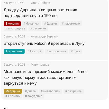
6 августа, 07:52
Игорь Байдов
Догадку Дарвина о хищных растениях
подтвердили спустя 150 лет
Биология
# ботаники
# Дарвин
# насекомые
# плотоядные
# растение
5 августа, 10:09
Александр Березин
Вторая ступень Falcon 9 врезалась в Луну
Астрономия
# Falcon 9
# астрономия
# Луна
6 августа, 10:03
Марк Чернов
Мозг запомнил прежний максимальный вес
как новую норму и заставил организм
вернуться к нему
Медицина
# диета
# метаболизм
# ожирение
# Оземпик
# похудение