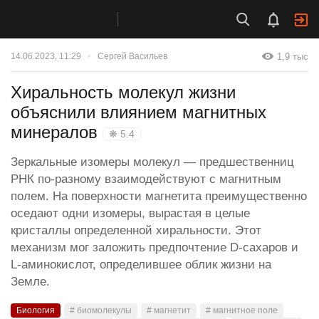
1,9 тыс
14.06.2023, 11:29
Сергей Васильев
Хиральность молекул жизни
объяснили влиянием магнитных
минералов
❋ 5.4
Зеркальные изомеры молекул — предшественниц
РНК по-разному взаимодействуют с магнитным
полем. На поверхности магнетита преимущественно
оседают одни изомеры, вырастая в целые
кристаллы определенной хиральности. Этот
механизм мог заложить предпочтение D-сахаров и
L-аминокислот, определившее облик жизни на
Земле.
Биология
# биомолекулы
# магнетит
# магнитное поле