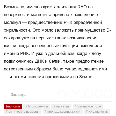
Возможно, именно кристаллизация RAO на
поверхности магнетита привела к накоплению
молекул — предшественниц РНК определенной
хиральности. Это могло заложить преимущество D-
сахаров уже на первых этапах возникновения
жизни, когда все ключевые функции выполняли
именно РНК. И уже в дальнейшем, когда к делу
подключились ДНК и белки, такое предпочтение
естественным образом было «унаследовано» ими
— и всеми живыми организмами на Земле.
Закладка
Биология
# биомолекулы
# магнетит
# магнитное поле
# оптические изомеры
# происхождение жизни
# Хиральность