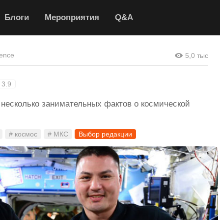
Блоги
Мероприятия
Q&A
ence
5,0 тыс
 3.9
есколько занимательных фактов о космической
# космос
# МКС
Выбор редакции