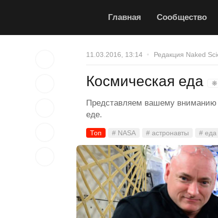
Главная
Сообщество
11.03.2016, 13:14
Редакция Naked Sci
Космическая еда
❋
Представляем вашему вниманию н
еде.
Топ
# NASA
# астронавты
# еда