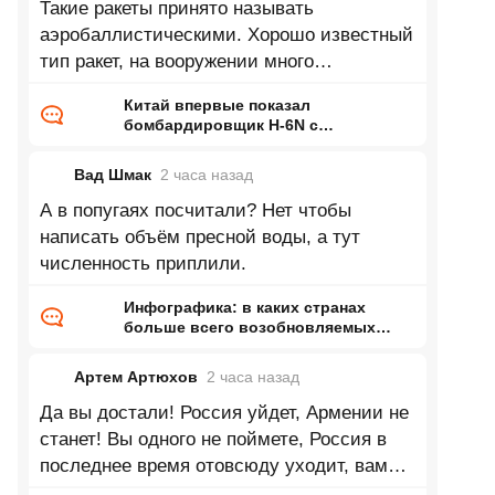
Такие ракеты принято называть
аэробаллистическими. Хорошо известный
тип ракет, на вооружении много
десятилетий.
Китай впервые показал
бомбардировщик H-6N с
предполагаемой
аэробаллистической ракетой
Вад Шмак
2 часа
назад
А в попугаях посчитали? Нет чтобы
написать объём пресной воды, а тут
численность приплили.
Инфографика: в каких странах
больше всего возобновляемых
запасов пресной воды на одного
жителя
Артем Артюхов
2 часа
назад
Да вы достали! Россия уйдет, Армении не
станет! Вы одного не поймете, Россия в
последнее время отовсюду уходит, вам
никому, ни о чем это не говорит??!