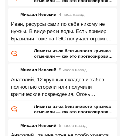
отменили — как это прогнозировал
ранее Naked Science
Михаил Невский
4 часа
назад
Иван, ресурсы сами по себе никому не
нужны. В виде рек и воды. Есть пример
Бразилии тоже на ГЭС получает огромную
долю электричества только живёт
Лимиты из-за бензинового кризиса
отменили — как это прогнозировал
ранее Naked Science
Михаил Невский
5 часов
назад
Анатолий, 12 крупных складов и хабов
полностью сгорели или получили
критические повреждения. Огонь
уничтожил более 1,5 млн кв. метров
Лимиты из-за бензинового кризиса
складских
отменили — как это прогнозировал
ранее Naked Science
Михаил Невский
5 часов
назад
Анатолий, да мне тоже не особо хочется