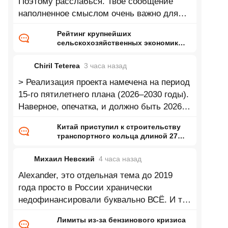
Поэтому расслабься. Твое сообщение
наполненное смыслом очень важно для
нас!
Рейтинг крупнейших
сельскохозяйственных экономик
мира
Chiril Teterea
3 часа
назад
> Реализация проекта намечена на период
15-го пятилетнего плана (2026–2030 годы).
Наверное, опечатка, и должно быть 2026-
2040?
Китай приступил к строительству
транспортного кольца длиной 27
тысяч километров
Михаил Невский
4 часа
назад
Alexander, это отдельная тема до 2019
года просто в России хранически
недофинансировали буквально ВСЁ. И то
что экономика росла в 2022-2023 это
Лимиты из-за бензинового кризиса
отчасти