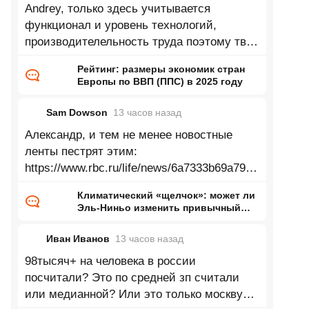
Andrey, только здесь учитывается
функционал и уровень технологий,
производителельность труда поэтому твой
пример глупый
Рейтинг: размеры экономик стран
Европы по ВВП (ППС) в 2025 году
Sam Dowson
13 часов
назад
Александр, и тем не менее новостные
ленты пестрят этим:
https://www.rbc.ru/life/news/6a7333b69a7947
33d24bac90 Зеленеющие Сахара,
Климатический «щелчок»: может ли
Аттакама, Аризона, Гоби, Такламакан и
Эль-Ниньо изменить привычный
нам мир
Иван Иванов
13 часов
назад
98тысяч+ на человека в россии
посчитали? Это по средней зп считали
или медианной? Или это только москву