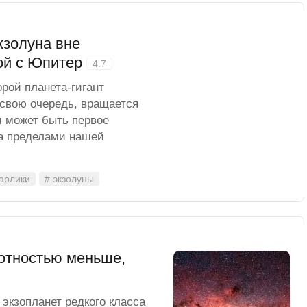
кзолуна вне
ой с Юпитер
4.7
рой планета-гигант
в свою очередь, вращается
и может быть первое
за пределами нашей
карлики
# экзолуны
отностью меньше,
экзопланет редкого класса