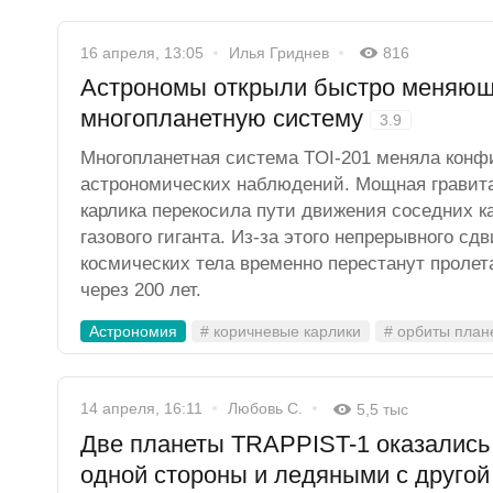
16 апреля, 13:05
Илья Гриднев
816
Астрономы открыли быстро меняю
многопланетную систему
3.9
Многопланетная система TOI-201 меняла конф
астрономических наблюдений. Мощная гравита
карлика перекосила пути движения соседних 
газового гиганта. Из-за этого непрерывного сдв
космических тела временно перестанут пролет
через 200 лет.
Астрономия
# коричневые карлики
# орбиты план
14 апреля, 16:11
Любовь С.
5,5 тыс
Две планеты TRAPPIST-1 оказались
одной стороны и ледяными с друго