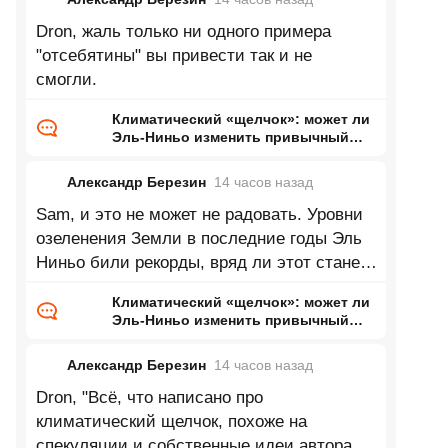
Dron, жаль только ни одного примера
"отсебятины" вы привести так и не
смогли.
Климатический «щелчок»: может ли
Эль-Ниньо изменить привычный
нам мир
Александр Березин
14 часов
назад
Sam, и это не может не радовать. Уровни
озеленения Земли в последние годы Эль
Ниньо били рекорды, вряд ли этот станет
исключением.
Климатический «щелчок»: может ли
Эль-Ниньо изменить привычный
нам мир
Александр Березин
14 часов
назад
Dron, "Всё, что написано про
климатический щелчок, похоже на
спекуляции и собственные идеи автора.