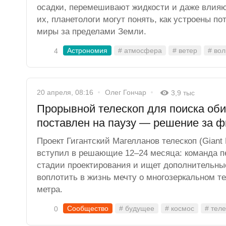
осадки, перемешивают жидкости и даже влияю
их, планетологи могут понять, как устроены п
миры за пределами Земли.
Астрономия
# атмосфера
# ветер
# во
4
20 апреля, 08:16
Олег Гончар
3,9 тыс
Прорывной телескоп для поиска об
поставлен на паузу — решение за 
Проект Гигантский Магелланов телескоп (Giant 
вступил в решающие 12–24 месяца: команда п
стадии проектирования и ищет дополнительны
воплотить в жизнь мечту о многозеркальном т
метра.
Сообщество
# будущее
# космос
# тел
0