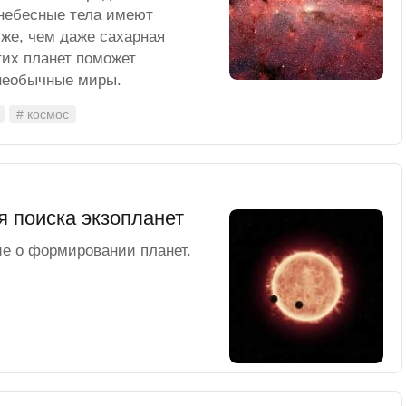
небесные тела имеют
же, чем даже сахарная
тих планет поможет
 необычные миры.
# космос
я поиска экзопланет
ие о формировании планет.