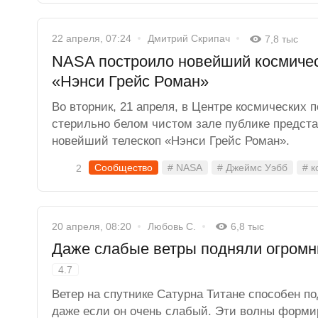
22 апреля, 07:24
Дмитрий Скрипач
7,8 тыс
NASA построило новейший космичес
«Нэнси Грейс Роман»
Во вторник, 21 апреля, в Центре космических 
стерильно белом чистом зале публике предст
новейший телескоп «Нэнси Грейс Роман».
Сообщество
# NASA
# Джеймс Уэбб
# к
2
20 апреля, 08:20
Любовь С.
6,8 тыс
Даже слабые ветры подняли огромн
4.7
Ветер на спутнике Сатурна Титане способен п
даже если он очень слабый. Эти волны форми