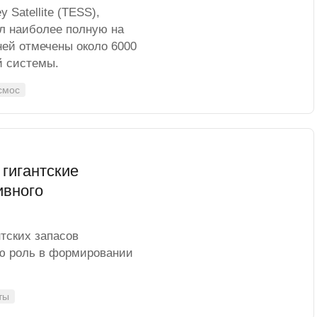
 Satellite (TESS),
л наиболее полную на
ней отмечены около 6000
й системы.
смос
гигантские
ивного
тских запасов
ую роль в формировании
ты