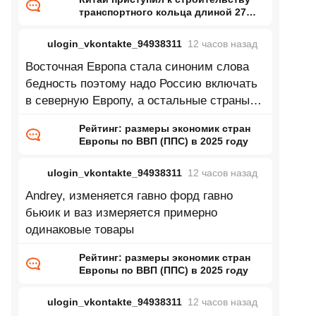
транспортного кольца длиной 27
тысяч километров
ulogin_vkontakte_94938311
12 часов
назад
Восточная Европа стала синоним слова
бедность поэтому надо Россию включать
в северную Европу, а остальные страны
восточной Европы в центральную
Рейтинг: размеры экономик стран
Европы по ВВП (ППС) в 2025 году
ulogin_vkontakte_94938311
12 часов
назад
Andrey, изменяется гавно форд гавно
бьюик и ваз измеряется примерно
одинаковые товары
Рейтинг: размеры экономик стран
Европы по ВВП (ППС) в 2025 году
ulogin_vkontakte_94938311
12 часов
назад