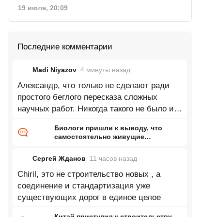
19 июля, 20:09
Последние комментарии
Madi Niyazov
4 минуты
назад
Александр, что только не сделают ради
простого беглого пересказа сложных
научных работ. Никогда такого не было и
вот опять.
Биологи пришли к выводу, что
самостоятельно живущие
организмы возникли дважды
Сергей Жданов
11 часов
назад
Chiril, это не строительство новых , а
соединение и стандартизация уже
существующих дорог в единое целое
Китай приступил к строительству