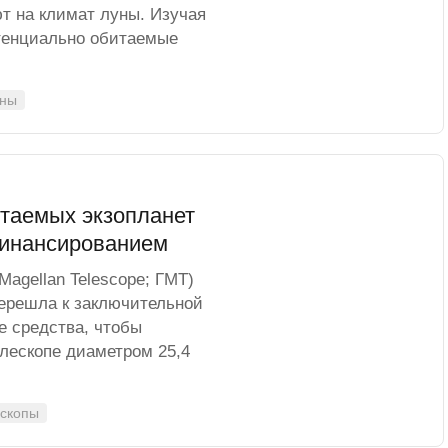
т на климат луны. Изучая
отенциально обитаемые
лны
итаемых экзопланет
финансированием
Magellan Telescope; ГМТ)
ерешла к заключительной
е средства, чтобы
елескопе диаметром 25,4
ескопы