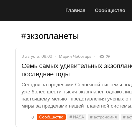
Главная
Сообщество
#экзопланеты
8 августа, 08:00
Мария Чеботарь
26
Семь самых удивительных экзоплане
последние годы
Сегодня за пределами Солнечной системы по
уже более шести тысяч экзопланет, однако лиш
настоящему меняют представления ученых о т
миры за пределами нашей планетной системы
Сообщество
# NASA
# астрономия
# ас
0