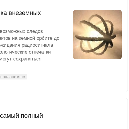
ска внеземных
 возможных следов
ктов на земной орбите до
 ожидания радиосигнала
ологические отпечатки
могут сохраняться
инопланетяне
 самый полный
ю