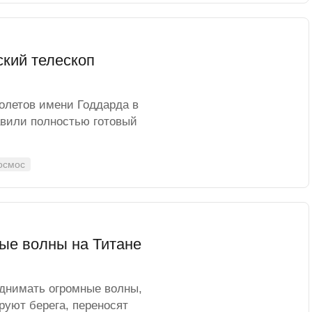
кий телескоп
полетов имени Годдарда в
авили полностью готовый
осмос
ые волны на Титане
однимать огромные волны,
руют берега, переносят