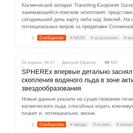
Космический аппарат Transiting Exoplanet Survey
занимающийся поиском экзопланет, представи
сегодняшний день карту неба над Землей. На 
потенциальных миров за пределами Солнечно
Сообщество
# NASA
# астрономия
# ко
0
24 апреля, 06:47
Дмитрий Скрипач
552
SPHEREx впервые детально заснял 
скопления водяного льда в зоне акт
звездообразования
Новые данные указали на существование гиган
космического льда, способных играть ключев
планет и, потенциально, жизни.
Сообщество
# звёзды
# космос
# плане
0