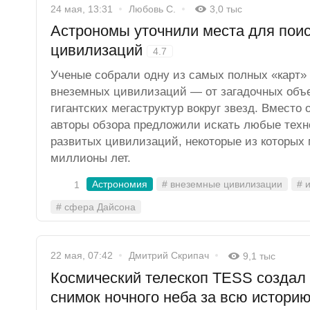
24 мая, 13:31
Любовь С.
3,0 тыс
Астрономы уточнили места для пои
цивилизаций
4.7
Ученые собрали одну из самых полных «карт»
внеземных цивилизаций — от загадочных объе
гигантских мегаструктур вокруг звезд. Вместо
авторы обзора предложили искать любые техн
развитых цивилизаций, некоторые из которых 
миллионы лет.
Астрономия
# внеземные цивилизации
# 
1
# сфера Дайсона
22 мая, 07:42
Дмитрий Скрипач
9,1 тыс
Космический телескоп TESS создал
снимок ночного неба за всю истори