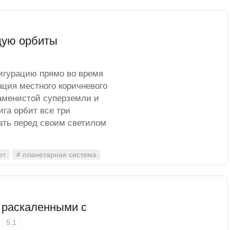
щую орбиты
игурацию прямо во время
ция местного коричневого
каменистой суперземли и
ига орбит все три
ать перед своим светилом
ет
# планетарная система
 раскаленными с
й
5.1