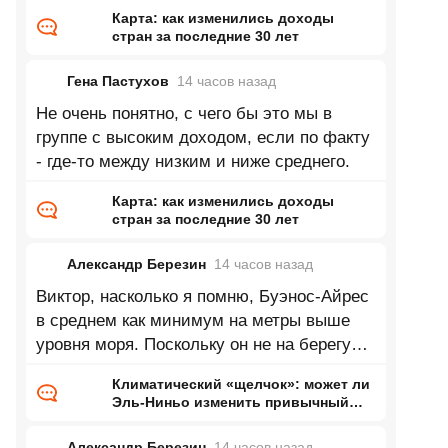
посчитали? Согласно данным в 2025 году
Карта: как изменились доходы
доля
стран за последние 30 лет
Гена Пастухов
14 часов
назад
Не очень понятно, с чего бы это мы в
группе с высоким доходом, если по факту
- где-то между низким и ниже среднего.
Карта: как изменились доходы
стран за последние 30 лет
Александр Березин
14 часов
назад
Виктор, насколько я помню, Буэнос-Айрес
в среднем как минимум на метры выше
уровня моря. Поскольку он не на берегу
Каспия это означает нулевую
Климатический «щелчок»: может ли
Эль-Ниньо изменить привычный
нам мир
Александр Березин
14 часов
назад