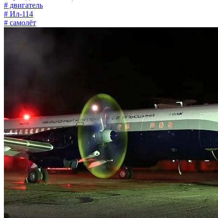
# двигатель
# Ил-114
# самолёт