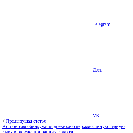
Telegram
Дзен
VK
Предыдущая статья
Астрономы обнаружили древнюю сверхмассивную черную
дыру в окружении ранних галактик