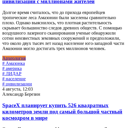
цивилизации с миллионами жителей
Долгое время считалось, что до прихода европейцев
тропические леса Амазонии были заселены сравнительно
плохо. Однако выяснилось, что плотная растительность
скрывает большинство следов древних обществ. С помощью
воздушного лазерного сканирования ученые обнаружили
сотни неизвестных земляных сооружений и предположили,
что около двух тысяч лет назад население юго-западной части
Амазонии могло достигать трех миллионов человек.
Археология
# Амазонка
# америка
# ЛИДАР
# население
# цивилизации
4 августа, 12:03
Александр Березин
SpaceX планирует купить 526 квадратных
километров земли под самый большой частный
космодром в мире