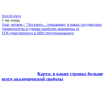
Svoi Kyrgyz
1 час
назад
Azat, читаем - "Эта карта ... показывает, в каких государствах
университеты и ученые наиболее защищены от
ГОСударственного и ИНСтитуционального
Карта: в каких странах больше
всего академической свободы