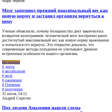
Марк Чернов
Мозг запомнил прежний максимальный вес как
новую норму и заставил организм вернуться к
нему
Ученые объяснили, почему большинство диет закончилось
возвратом килограммов: человеческий мозг воспринял ранее
достигнутый максимальный вес как новую норму выживания
и попытался его вернуть. Это открытие доказало, что
современные методы похудения не учитывают древние
встроенные особенности нашего организма.
Медицина
# диета
# метаболизм
# мозг
# ожирение
# Оземпик
# похудение
31 июля, 14:12
Андрей Серегин
Под лесами Амазонии нашли следы