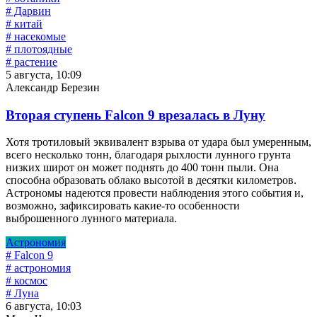
# Дарвин
# китай
# насекомые
# плотоядные
# растение
5 августа, 10:09
Александр Березин
Вторая ступень Falcon 9 врезалась в Луну
Хотя тротиловый эквивалент взрыва от удара был умеренным,
всего несколько тонн, благодаря рыхлости лунного грунта
низких широт он может поднять до 400 тонн пыли. Она
способна образовать облако высотой в десятки километров.
Астрономы надеются провести наблюдения этого события и,
возможно, зафиксировать какие-то особенности
выброшенного лунного материала.
Астрономия
# Falcon 9
# астрономия
# космос
# Луна
6 августа, 10:03