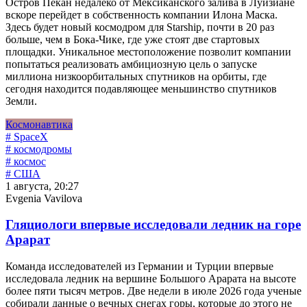
Остров Пекан недалеко от Мексиканского залива в Луизиане
вскоре перейдет в собственность компании Илона Маска.
Здесь будет новый космодром для Starship, почти в 20 раз
больше, чем в Бока-Чике, где уже стоят две стартовых
площадки. Уникальное местоположение позволит компании
попытаться реализовать амбициозную цель о запуске
миллиона низкоорбитальных спутников на орбиты, где
сегодня находится подавляющее меньшинство спутников
Земли.
Космонавтика
# SpaceX
# космодромы
# космос
# США
1 августа, 20:27
Evgenia Vavilova
Гляциологи впервые исследовали ледник на горе
Арарат
Команда исследователей из Германии и Турции впервые
исследовала ледник на вершине Большого Арарата на высоте
более пяти тысяч метров. Две недели в июле 2026 года ученые
собирали данные о вечных снегах горы, которые до этого не