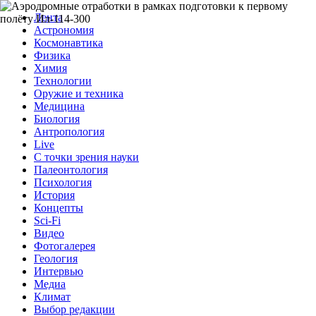
Лента
Астрономия
Космонавтика
Физика
Химия
Технологии
Оружие и техника
Медицина
Биология
Антропология
Live
С точки зрения науки
Палеонтология
Психология
История
Концепты
Sci-Fi
Видео
Фотогалерея
Геология
Интервью
Медиа
Климат
Выбор редакции