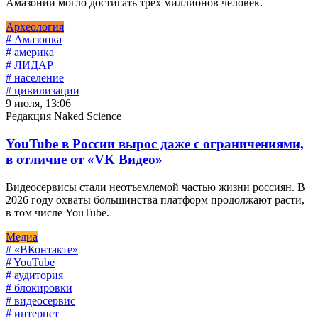
Амазонии могло достигать трех миллионов человек.
Археология
# Амазонка
# америка
# ЛИДАР
# население
# цивилизации
9 июля, 13:06
Редакция Naked Science
YouTube в России вырос даже с ограничениями,
в отличие от «VK Видео»
Видеосервисы стали неотъемлемой частью жизни россиян. В
2026 году охваты большинства платформ продолжают расти,
в том числе YouTube.
Медиа
# «ВКонтакте»
# YouTube
# аудитория
# блокировки
# видеосервис
# интернет