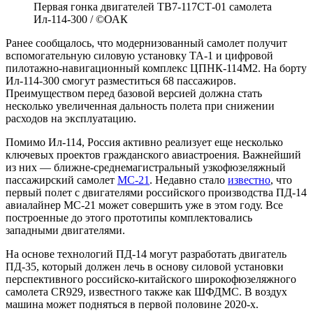
Первая гонка двигателей ТВ7-117СТ-01 самолета
Ил-114-300 / ©ОАК
Ранее сообщалось, что модернизованный самолет получит
вспомогательную силовую установку ТА-1 и цифровой
пилотажно-навигационный комплекс ЦПНК-114М2. На борту
Ил-114-300 смогут разместиться 68 пассажиров.
Преимуществом перед базовой версией должна стать
несколько увеличенная дальность полета при снижении
расходов на эксплуатацию.
Помимо Ил-114, Россия активно реализует еще несколько
ключевых проектов гражданского авиастроения. Важнейший
из них — ближне-среднемагистральный узкофюзеляжный
пассажирский самолет
МС-21
. Недавно стало
известно
, что
первый полет с двигателями российского производства ПД-14
авиалайнер МС-21 может совершить уже в этом году. Все
построенные до этого прототипы комплектовались
западными двигателями.
На основе технологий ПД-14 могут разработать двигатель
ПД-35, который должен лечь в основу силовой установки
перспективного российско-китайского широкофюзеляжного
самолета CR929, известного также как ШФДМС. В воздух
машина может подняться в первой половине 2020-х.