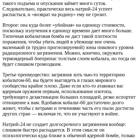
такого подъема и опускания займет много суток.
Следовательно, практически весь натрий-24 успеет
распасться, и «возврат на родину» ему не грозит.
Второе: она куда более «убойная» на единицу стоимости,
поскольку излучения в единицу времени дает много больше.
Типичная кобальтовая бомба не даст такой плотности
поражения, чтобы убить людей в убежище вне очень
маленькой (и трудно прогнозируемой) зоны пикового уровня
радиационного загрязнения. Можно, конечно, окружить
термоядерный боеприпас толстым слоем кобальта, но тогда он
будет слишком громоздким.
Третье преимущество: загрязнив хоть чью-то территорию
кобальтом-60, вы будете выглядеть в глазах мирового
сообщества крайне плохо. Даже если кто-то атаковал вас
ядерным оружием первым, использование изотопа,
требующего дезактивации больших площадей, резко испортит
отношение к вам. Вдобавок кобальт-60 достаточно долго
живет, чтобы с ветрами и течениями часть его пыли достигла
других стран — включая те, что не участвуют в войне.
Натрий-24 не создает долгосрочного загрязнения вообще:
слишком быстро распадается. В этом смысле он
психологически куда ближе к обычной ядерной бомбе, только