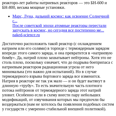
реакторо-лет работы натриевых реакторов — это БН-600 и
БН-800, весьма мощные установки.
Марс, Луна, дальний космос: как освоение Солнечной
с...
После советской эпохи атомные реакторы перестали
запускать в космос, но сегодня все постепенно ме...
naked-science.ru
Достаточно расположить такой реактор (с охлаждением
натрием или его солями) в торпеде с термоядерным зарядом
впереди этого самого заряда, и она превратится в «натриевую
бомбу». Да, натрий плохо захватывает нейтроны. Хотя это не
столь плохо, поскольку означает, что до подрыва боеприпаса с
натриевым реактором радиационная угроза от него
минимальна (это важно для испытаний). Но в случае
термоядерного взрыва бортового заряда все изменится.
Натрия в реакторе не так уж мало — и он будет вытянут в
длинную «трубу». То есть значительную часть плотного
потока нейтронов от термоядерного заряда этот натрий
уловит. Особенно если в схему внести пару небольших
модификаций, от озвучивания которых мы предпочли бы
воздержаться (нам не хотелось бы появления подобных систем
у государств с умеренно стабильной внешней политикой).