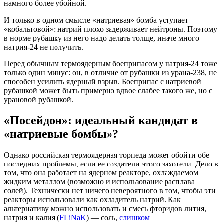
намного более убойной.
И только в одном смысле «натриевая» бомба уступает
«кобальтовой»: натрий плохо задерживает нейтроны. Поэтому
в норме рубашку из него надо делать толще, иначе много
натрия-24 не получить.
Перед обычным термоядерным боеприпасом у натрия-24 тоже
только один минус: он, в отличие от рубашки из урана-238, не
способен усилить ядерный взрыв. Боеприпас с натриевой
рубашкой может быть примерно вдвое слабее такого же, но с
урановой рубашкой.
«Посейдон»: идеальный кандидат в
«натриевые бомбы»?
Однако российская термоядерная торпеда может обойти обе
последних проблемы, если ее создатели этого захотели. Дело в
том, что она работает на ядерном реакторе, охлаждаемом
жидким металлом (возможно и использование расплава
солей). Технически нет ничего невероятного в том, чтобы эти
реакторы использовали как охладитель натрий. Как
альтернативу можно использовать и смесь фторидов лития,
натрия и калия (
FLiNaK
) — соль,
слишком