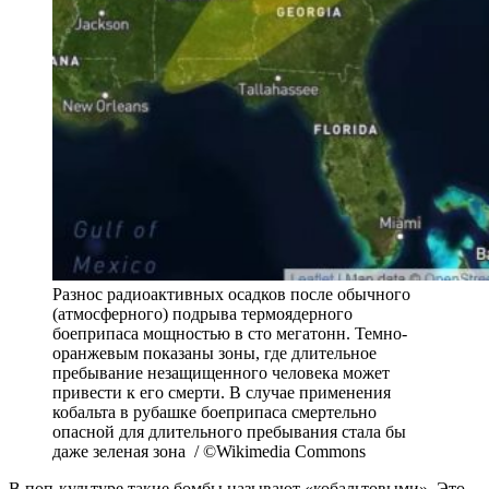
Разнос радиоактивных осадков после обычного
(атмосферного) подрыва термоядерного
боеприпаса мощностью в сто мегатонн. Темно-
оранжевым показаны зоны, где длительное
пребывание незащищенного человека может
привести к его смерти. В случае применения
кобальта в рубашке боеприпаса смертельно
опасной для длительного пребывания стала бы
даже зеленая зона / ©Wikimedia Commons
В поп-культуре такие бомбы называют «кобальтовыми». Это