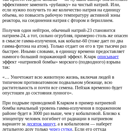
эффективнее заменить «рубашку» на чистый натрий. Или,
если нужно получить то же количество натрия на единицу
объема, но повысить рабочую температуру активной зоны
реактора, на соединения натрия с фтором и бериллием.
Получив один нейтрон, обычный натрий-23 становится
натрием-24, а тот, сильно огрубляя, примерно столь же опасен
в смысле гамма-излучения, как кобальт-60 (тоже дает по два
гамма-фотона на атом). Только отдает он его в три тысячи раз
быстрее. Иными словами, в единицу времени предоставляет
намного больший поражающий эффект. Кларк
описывает
эффект «натриевой бомбы» морского (подводного) взрыва
так:
«… Уничтожит всю животную жизнь, включая людей в
типичном противоатомном подвальном убежище, всю
растительность и почти все семена. Пейзаж временно будет
опустошен до состояния лунного».
При подрыве приводимой Кларком в пример натриевой
бомбы начальный уровень гамма-излучения в пораженном
районе будет в 3000 раз выше, чем у кобальтовой. Близко к
эпицентру человек погибнет от радиации в натриевом
варианте за
десяток минут
, а в кобальтовом — наберет
летальную дозу только
через сутки
. Если его оттуда