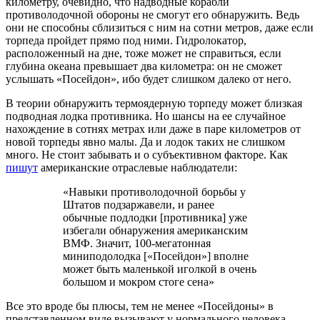
километру, очевидно, что надводные корабли
противолодочной обороны не смогут его обнаружить. Ведь
они не способны сблизиться с ним на сотни метров, даже если
торпеда пройдет прямо под ними. Гидролокатор,
расположенный на дне, тоже может не справиться, если
глубина океана превышает два километра: он не сможет
услышать «Посейдон», ибо будет слишком далеко от него.
В теории обнаружить термоядерную торпеду может близкая
подводная лодка противника. Но шансы на ее случайное
нахождение в сотнях метрах или даже в паре километров от
новой торпеды явно малы. Да и лодок таких не слишком
много. Не стоит забывать и о субъективном факторе. Как
пишут
американские отраслевые наблюдатели:
«Навыки противолодочной борьбы у
Штатов подзаржавели, и ранее
обычные подлодки [противника] уже
избегали обнаружения американским
ВМФ. Значит, 100-мегатонная
миниподолодка [«Посейдон»] вполне
может быть маленькой иголкой в очень
большом и мокром стоге сена»
Все это вроде бы плюсы, тем не менее «Посейдоны» в
представленном виде вызывают у нормального человека