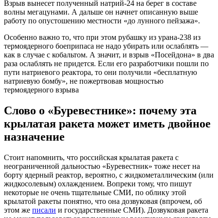
Взрыв вынесет полученный натрий-24 на берег в составе
волны мегацунами. А дальше он начнет описанную выше
работу по опустошению местности «до лунного пейзажа».
Особенно важно то, что при этом рубашку из урана-238 из
термоядерного боеприпаса не надо убирать или ослаблять —
как в случае с кобальтом. А значит, и взрыв «Посейдона» в два
раза ослаблять не придется. Если его разработчики пошли по
пути натриевого реактора, то они получили «бесплатную
натриевую бомбу», не пожертвовав мощностью
термоядерного взрыва
Слово о «Буревестнике»: почему эта
крылатая ракета может иметь двойное
назначение
Стоит напомнить, что российская крылатая ракета с
неограниченной дальностью «Буревестник» тоже несет на
борту ядерный реактор, вероятно, с жидкометаллическим (или
жидкосолевым) охлаждением. Вопреки тому, что пишут
некоторые не очень тщательные СМИ, по облику этой
крылатой ракеты понятно, что она дозвуковая (впрочем, об
этом же
писали
и государственные СМИ). Дозвуковая ракета