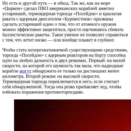
Но есть и другой путь — в обход. Так же, как на море
«Циркон» сделал ПВО американских кораблей заметно
устаревшей, термоядерная торпеда «Посейдон» и крылатая
ракета с ядерным двигателем «Буревестник» призваны
сделать устаревшей идею о том, что от атомного оружия
можно эффективно защититься, просто научившись сбивать
баллистические ракеты. Такое умение не позволит справиться
с тем, что летит низко — или вообще плывет в глубине.
Чтобы стать неперехватываемой существующими средствами,
торпеда «Посейдон» с ядерным реактором на борту способна
идти на любую дальность в двух режимах. Первый: на малой
скорости, на которой его шумность так мала, что надводные
корабли
могут
обнаружить ее только на дистанциях менее
километра. Второй режим: на высокой скорости.
Термоядерная торпеда переключается в него, если считает
себя обнаруженной. Тогда она резко прибавляет ход, чтобы
избежать поражения противоторпедами.