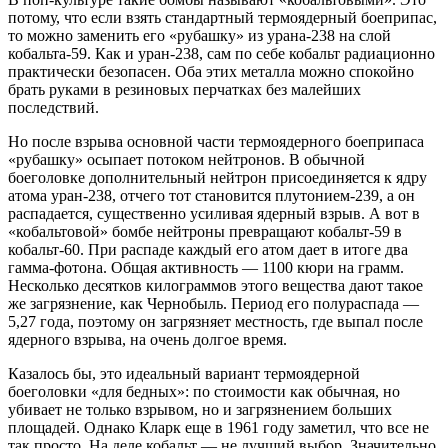
потому, что если взять стандартный термоядерный боеприпас,
то можно заменить его «рубашку» из урана-238 на слой
кобальта-59. Как и уран-238, сам по себе кобальт радиационно
практически безопасен. Оба этих металла можно спокойно
брать руками в резиновых перчатках без малейших
последствий.
Но после взрыва основной части термоядерного боеприпаса
«рубашку» осыпает потоком нейтронов. В обычной
боеголовке дополнительный нейтрон присоединяется к ядру
атома уран-238, отчего тот становится плутонием-239, а он
распадается, существенно усиливая ядерный взрыв. А вот в
«кобальтовой» бомбе нейтроны превращают кобальт-59 в
кобальт-60. При распаде каждый его атом дает в итоге два
гамма-фотона. Общая активность — 1100 кюри на грамм.
Несколько десятков килограммов этого вещества дают такое
же загрязнение, как Чернобыль. Период его полураспада —
5,27 года, поэтому он загрязняет местность, где выпал после
ядерного взрыва, на очень долгое время.
Казалось бы, это идеальный вариант термоядерной
боеголовки «для бедных»: по стоимости как обычная, но
убивает не только взрывом, но и загрязнением больших
площадей. Однако Кларк еще в 1961 году заметил, что все не
так просто. На деле кобальт — не лучший выбор. Значительно