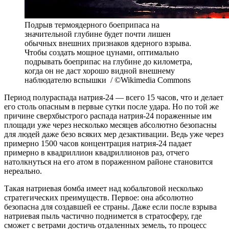
Подрыв термоядерного боеприпаса на
значительной глубине будет почти лишен
обычных внешних признаков ядерного взрыва.
Чтобы создать мощное цунами, оптимально
подрывать боеприпас на глубине до километра,
когда он не даст хорошо видной внешнему
наблюдателю вспышки / ©Wikimedia Commons
Период полураспада натрия-24 — всего 15 часов, что и делает
его столь опасным в первые сутки после удара. Но по той же
причине сверхбыстрого распада натрия-24 пораженные им
площади уже через несколько месяцев абсолютно безопасны
для людей даже безо всяких мер дезактивации. Ведь уже через
примерно 1500 часов концентрация натрия-24 падает
примерно в квадриллион квадриллионов раз, отчего
натолкнуться на его атом в пораженном районе становится
нереально.
Такая натриевая бомба имеет над кобальтовой несколько
стратегических преимуществ. Первое: она абсолютно
безопасна для создавшей ее страны. Даже если после взрыва
натриевая пыль частично поднимется в стратосферу, где
сможет с ветрами достичь отдаленных земель, то процесс