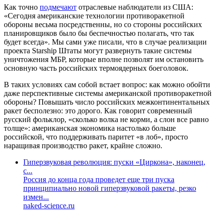
Как точно
подмечают
отраслевые наблюдатели из США:
«Сегодня американские технологии противоракетной
обороны весьма посредственны, но со стороны российских
планировщиков было бы беспечностью полагать, что так
будет всегда». Мы сами уже писали, что в случае реализации
проекта Starship Штаты могут развернуть такие системы
уничтожения МБР, которые вполне позволят им остановить
основную часть российских термоядерных боеголовок.
В таких условиях сам собой встает вопрос: как можно обойти
даже перспективные системы американской противоракетной
обороны? Повышать число российских межконтинентальных
ракет бесполезно: это дорого. Как говорит современный
русский фольклор, «сколько волка не корми, а слон все равно
толще»: американская экономика настолько больше
российской, что поддерживать паритет «в лоб», просто
наращивая производство ракет, крайне сложно.
Гиперзвуковая революция: пуски «Циркона», наконец,
с...
Россия до конца года проведет еще три пуска
принципиально новой гиперзвуковой ракеты, резко
измен...
naked-science.ru