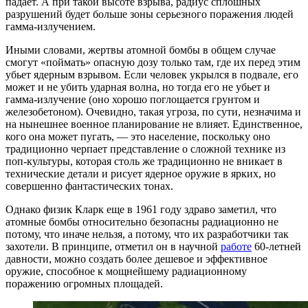
падает. А при такой высоте взрыва, радиус сплошных
разрушений будет больше зоны серьезного поражения людей
гамма-излучением.
Иными словами, жертвы атомной бомбы в общем случае
смогут «поймать» опасную дозу только там, где их перед этим
убьет ядерным взрывом. Если человек укрылся в подвале, его
может и не убить ударная волна, но тогда его не убьет и
гамма-излучение (оно хорошо поглощается грунтом и
железобетоном). Очевидно, такая угроза, по сути, незначима и
на нынешнее военное планирование не влияет. Единственное,
кого она может пугать, — это население, поскольку оно
традиционно черпает представление о сложной технике из
поп-культуры, которая столь же традиционно не вникает в
технические детали и рисует ядерное оружие в ярких, но
совершенно фантастических тонах.
Однако физик Кларк еще в 1961 году здраво заметил, что
атомные бомбы относительно безопасны радиационно не
потому, что иначе нельзя, а потому, что их разработчики так
захотели. В принципе, отметил он в научной
работе
60-летней
давности, можно создать более дешевое и эффективное
оружие, способное к мощнейшему радиационному
поражению огромных площадей.