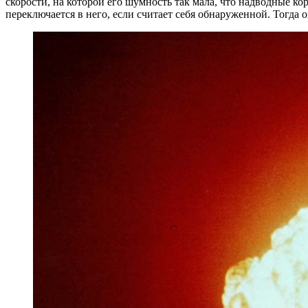
скорости, на которой его шумность так мала, что надводные к
переключается в него, если считает себя обнаруженной. Тогда 