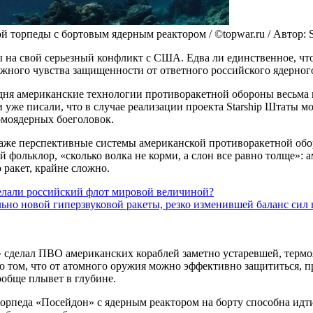
торпеды с бортовым ядерным реактором / ©topwar.ru / Автор: S
на свой серьезный конфликт с США. Едва ли единственное, что 
ожного чувства защищенности от ответного российского ядерного
ня американские технологии противоракетной обороны весьма 
и уже писали, что в случае реализации проекта Starship Штаты 
рмоядерных боеголовок.
и даже перспективные системы американской противоракетной 
й фольклор, «сколько волка не корми, а слон все равно толще»:
 ракет, крайне сложно.
делали российский флот мировой величиной?
льно новой гиперзвуковой ракеты, резко изменившей баланс сил 
н» сделал ПВО американских кораблей заметно устаревшей, терм
о том, что от атомного оружия можно эффективно защититься, п
ообще плывет в глубине.
рпеда «Посейдон» с ядерным реактором на борту способна идти