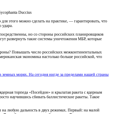
ycophanta Duccius
для этого можно сделать на практике, — гарантировать, что
 удара.
посредственны, но со стороны российских планировщиков
могут развернуть такие системы уничтожения МБР, которые
обороны? Повышать число российских межконтинентальных
 американская экономика настолько больше российской, что
в земных морях. На сегодня нигде за пределами нашей страны
оядерная торпеда «Посейдон» и крылатая ракета с ядерным
росто научившись сбивать баллистические ракеты. Такое
 на любую дальность в двух режимах. Первый: на малой