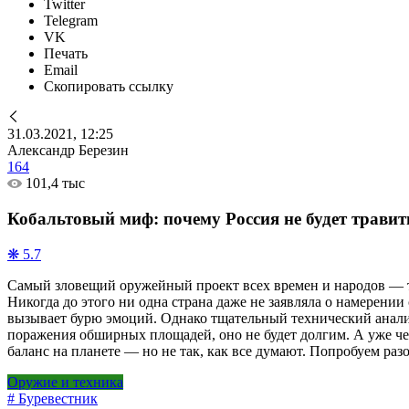
Twitter
Telegram
VK
Печать
Email
Скопировать ссылку
31.03.2021, 12:25
Александр Березин
164
101,4 тыс
Кобальтовый миф: почему Россия не будет трави
❋ 5.7
Самый зловещий оружейный проект всех времен и народов — т
Никогда до этого ни одна страна даже не заявляла о намерени
вызывает бурю эмоций. Однако тщательный технический анализ
поражения обширных площадей, оно не будет долгим. А уже че
баланс на планете — но не так, как все думают. Попробуем раз
Оружие и техника
# Буревестник