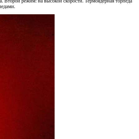
а. Второй режим: на высокой скорости. Термоядерная торпеда
педами.