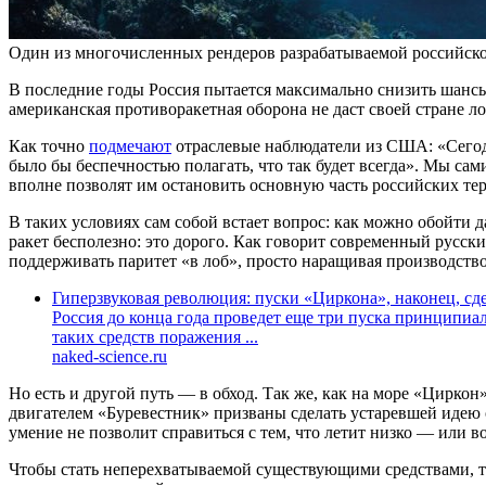
Один из многочисленных рендеров разрабатываемой российской 
В последние годы Россия пытается максимально снизить шансы 
американская противоракетная оборона не даст своей стране л
Как точно
подмечают
отраслевые наблюдатели из США: «Сегод
было бы беспечностью полагать, что так будет всегда». Мы сам
вполне позволят им остановить основную часть российских те
В таких условиях сам собой встает вопрос: как можно обойт
ракет бесполезно: это дорого. Как говорит современный русски
поддерживать паритет «в лоб», просто наращивая производство
Гиперзвуковая революция: пуски «Циркона», наконец, с
Россия до конца года проведет еще три пуска принципиа
таких средств поражения ...
naked-science.ru
Но есть и другой путь — в обход. Так же, как на море «Цирко
двигателем «Буревестник» призваны сделать устаревшей идею 
умение не позволит справиться с тем, что летит низко — или в
Чтобы стать неперехватываемой существующими средствами, то