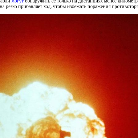
орабли
могут
обнаружить ее только на дистанциях менее километр
она резко прибавляет ход, чтобы избежать поражения противотор