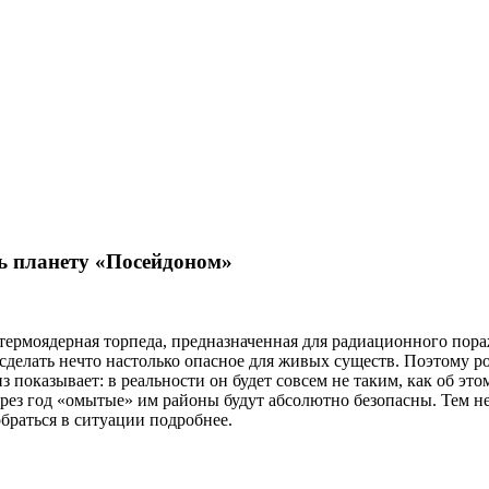
ть планету «Посейдоном»
ермоядерная торпеда, предназначенная для радиационного пор
и сделать нечто настолько опасное для живых существ. Поэтому
 показывает: в реальности он будет совсем не таким, как об эт
рез год «омытые» им районы будут абсолютно безопасны. Тем не
обраться в ситуации подробнее.