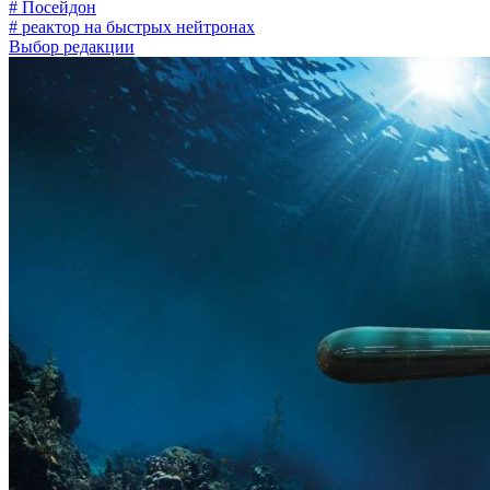
# Посейдон
# реактор на быстрых нейтронах
Выбор редакции