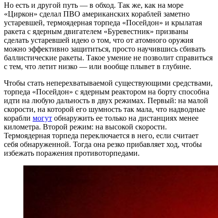
Но есть и другой путь — в обход. Так же, как на море
«Циркон» сделал ПВО американских кораблей заметно
устаревшей, термоядерная торпеда «Посейдон» и крылатая
ракета с ядерным двигателем «Буревестник» призваны
сделать устаревшей идею о том, что от атомного оружия
можно эффективно защититься, просто научившись сбивать
баллистические ракеты. Такое умение не позволит справиться
с тем, что летит низко — или вообще плывет в глубине.
Чтобы стать неперехватываемой существующими средствами,
торпеда «Посейдон» с ядерным реактором на борту способна
идти на любую дальность в двух режимах. Первый: на малой
скорости, на которой его шумность так мала, что надводные
корабли
могут
обнаружить ее только на дистанциях менее
километра. Второй режим: на высокой скорости.
Термоядерная торпеда переключается в него, если считает
себя обнаруженной. Тогда она резко прибавляет ход, чтобы
избежать поражения противоторпедами.