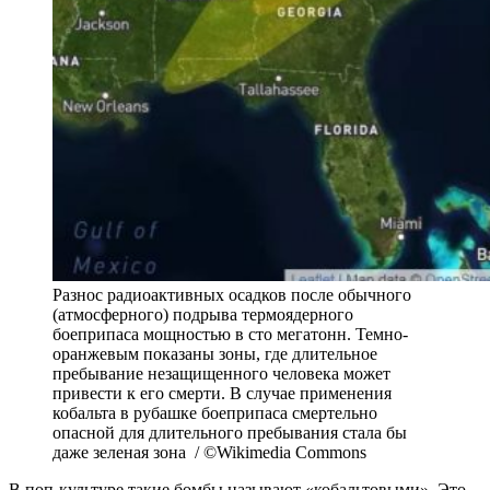
Разнос радиоактивных осадков после обычного
(атмосферного) подрыва термоядерного
боеприпаса мощностью в сто мегатонн. Темно-
оранжевым показаны зоны, где длительное
пребывание незащищенного человека может
привести к его смерти. В случае применения
кобальта в рубашке боеприпаса смертельно
опасной для длительного пребывания стала бы
даже зеленая зона / ©Wikimedia Commons
В поп-культуре такие бомбы называют «кобальтовыми». Это