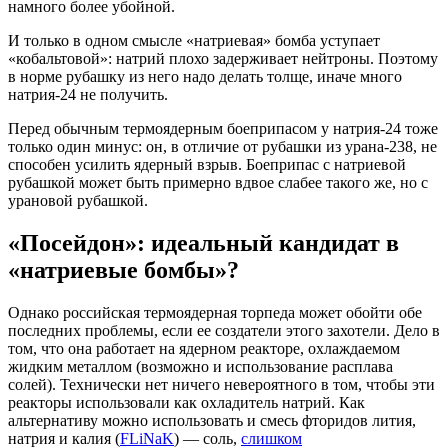
намного более убойной.
И только в одном смысле «натриевая» бомба уступает
«кобальтовой»: натрий плохо задерживает нейтроны. Поэтому
в норме рубашку из него надо делать толще, иначе много
натрия-24 не получить.
Перед обычным термоядерным боеприпасом у натрия-24 тоже
только один минус: он, в отличие от рубашки из урана-238, не
способен усилить ядерный взрыв. Боеприпас с натриевой
рубашкой может быть примерно вдвое слабее такого же, но с
урановой рубашкой.
«Посейдон»: идеальный кандидат в
«натриевые бомбы»?
Однако российская термоядерная торпеда может обойти обе
последних проблемы, если ее создатели этого захотели. Дело в
том, что она работает на ядерном реакторе, охлаждаемом
жидким металлом (возможно и использование расплава
солей). Технически нет ничего невероятного в том, чтобы эти
реакторы использовали как охладитель натрий. Как
альтернативу можно использовать и смесь фторидов лития,
натрия и калия (
FLiNaK
) — соль,
слишком