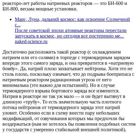
реакторо-лет работы натриевых реакторов — это БН-600 и
БН-800, весьма мощные установки.
Марс, Луна, дальний космос: как освоение Солнечной
с...
После советской эпохи атомные реакторы перестали
запускать в космос, но сегодня все постепенно ме...
naked-science.ru
Достаточно расположить такой реактор (с охлаждением
натрием или его солями) в торпеде с термоядерным зарядом
впереди этого самого заряда, и она превратится в «натриевую
бомбу». Да, натрий плохо захватывает нейтроны. Хотя это не
столь плохо, поскольку означает, что до подрыва боеприпаса с
натриевым реактором радиационная угроза от него
минимальна (это важно для испытаний). Но в случае
термоядерного взрыва бортового заряда все изменится.
Натрия в реакторе не так уж мало — и он будет вытянут в
длинную «трубу». То есть значительную часть плотного
потока нейтронов от термоядерного заряда этот натрий
уловит. Особенно если в схему внести пару небольших
модификаций, от озвучивания которых мы предпочли бы
воздержаться (нам не хотелось бы появления подобных систем
у государств с умеренно стабильной внешней политикой).