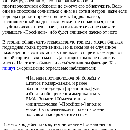
километру, очевидно, что надводные корабли
противолодочной обороны не смогут его обнаружить. Ведь
они не способны сблизиться с ним на сотни метров, даже если
торпеда пройдет прямо под ними. Гидролокатор,
расположенный на дне, тоже может не справиться, если
глубина океана превышает два километра: он не сможет
услышать «Посейдон», ибо будет слишком далеко от него.
В теории обнаружить термоядерную торпеду может близкая
подводная лодка противника. Но шансы на ее случайное
нахождение в сотнях метрах или даже в паре километров от
новой торпеды явно малы. Да и лодок таких не слишком
много. Не стоит забывать и о субъективном факторе. Как
пишут
американские отраслевые наблюдатели:
«Навыки противолодочной борьбы у
Штатов подзаржавели, и ранее
обычные подлодки [противника] уже
избегали обнаружения американским
ВМФ. Значит, 100-мегатонная
миниподолодка [«Посейдон»] вполне
может быть маленькой иголкой в очень
большом и мокром стоге сена»
Все это вроде бы плюсы, тем не менее «Посейдоны» в
представленном виде вызывают у нормального человека