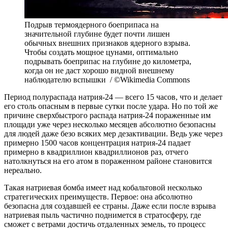
Подрыв термоядерного боеприпаса на
значительной глубине будет почти лишен
обычных внешних признаков ядерного взрыва.
Чтобы создать мощное цунами, оптимально
подрывать боеприпас на глубине до километра,
когда он не даст хорошо видной внешнему
наблюдателю вспышки / ©Wikimedia Commons
Период полураспада натрия-24 — всего 15 часов, что и делает
его столь опасным в первые сутки после удара. Но по той же
причине сверхбыстрого распада натрия-24 пораженные им
площади уже через несколько месяцев абсолютно безопасны
для людей даже безо всяких мер дезактивации. Ведь уже через
примерно 1500 часов концентрация натрия-24 падает
примерно в квадриллион квадриллионов раз, отчего
натолкнуться на его атом в пораженном районе становится
нереально.
Такая натриевая бомба имеет над кобальтовой несколько
стратегических преимуществ. Первое: она абсолютно
безопасна для создавшей ее страны. Даже если после взрыва
натриевая пыль частично поднимется в стратосферу, где
сможет с ветрами достичь отдаленных земель, то процесс