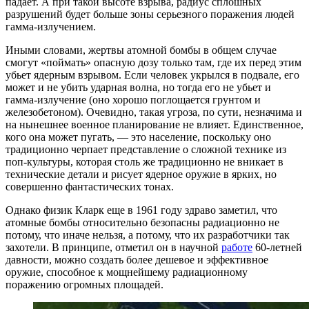
падает. А при такой высоте взрыва, радиус сплошных
разрушений будет больше зоны серьезного поражения людей
гамма-излучением.
Иными словами, жертвы атомной бомбы в общем случае
смогут «поймать» опасную дозу только там, где их перед этим
убьет ядерным взрывом. Если человек укрылся в подвале, его
может и не убить ударная волна, но тогда его не убьет и
гамма-излучение (оно хорошо поглощается грунтом и
железобетоном). Очевидно, такая угроза, по сути, незначима и
на нынешнее военное планирование не влияет. Единственное,
кого она может пугать, — это население, поскольку оно
традиционно черпает представление о сложной технике из
поп-культуры, которая столь же традиционно не вникает в
технические детали и рисует ядерное оружие в ярких, но
совершенно фантастических тонах.
Однако физик Кларк еще в 1961 году здраво заметил, что
атомные бомбы относительно безопасны радиационно не
потому, что иначе нельзя, а потому, что их разработчики так
захотели. В принципе, отметил он в научной
работе
60-летней
давности, можно создать более дешевое и эффективное
оружие, способное к мощнейшему радиационному
поражению огромных площадей.