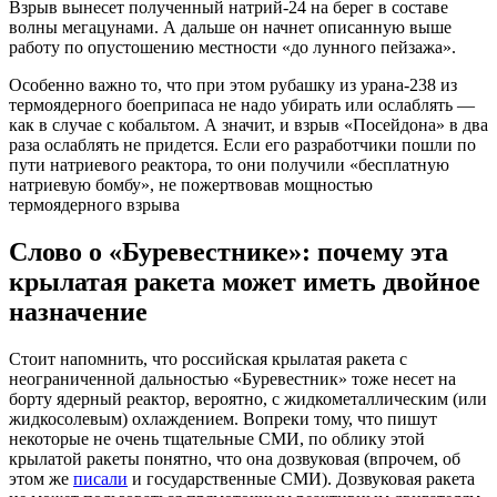
Взрыв вынесет полученный натрий-24 на берег в составе
волны мегацунами. А дальше он начнет описанную выше
работу по опустошению местности «до лунного пейзажа».
Особенно важно то, что при этом рубашку из урана-238 из
термоядерного боеприпаса не надо убирать или ослаблять —
как в случае с кобальтом. А значит, и взрыв «Посейдона» в два
раза ослаблять не придется. Если его разработчики пошли по
пути натриевого реактора, то они получили «бесплатную
натриевую бомбу», не пожертвовав мощностью
термоядерного взрыва
Слово о «Буревестнике»: почему эта
крылатая ракета может иметь двойное
назначение
Стоит напомнить, что российская крылатая ракета с
неограниченной дальностью «Буревестник» тоже несет на
борту ядерный реактор, вероятно, с жидкометаллическим (или
жидкосолевым) охлаждением. Вопреки тому, что пишут
некоторые не очень тщательные СМИ, по облику этой
крылатой ракеты понятно, что она дозвуковая (впрочем, об
этом же
писали
и государственные СМИ). Дозвуковая ракета