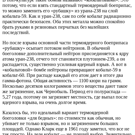
потому, что если взять стандартный термоядерный боеприпас,
то можно заменить его «рубашку» из урана-238 на слой
кобальта-59. Как и уран-238, сам по себе кобальт радиационно
практически безопасен. Оба этих металла можно спокойно
брать руками в резиновых перчатках без малейших
последствий.
Но после взрыва основной части термоядерного боеприпаса
«рубашку» осыпает потоком нейтронов. В обычной
боеголовке дополнительный нейтрон присоединяется к ядру
атома уран-238, отчего тот становится плутонием-239, а он
распадается, существенно усиливая ядерный взрыв. А вот в
«кобальтовой» бомбе нейтроны превращают кобальт-59 в
кобальт-60. При распаде каждый его атом дает в итоге два
гамма-фотона. Общая активность — 1100 кюри на грамм.
Несколько десятков килограммов этого вещества дают такое
же загрязнение, как Чернобыль. Период его полураспада —
5,27 года, поэтому он загрязняет местность, где выпал после
ядерного взрыва, на очень долгое время.
Казалось бы, это идеальный вариант термоядерной
боеголовки «для бедных»: по стоимости как обычная, но
убивает не только взрывом, но и загрязнением больших
площадей. Однако Кларк еще в 1961 году заметил, что все не
так просто. На деле кобальт — не лучший выбор. Значительно