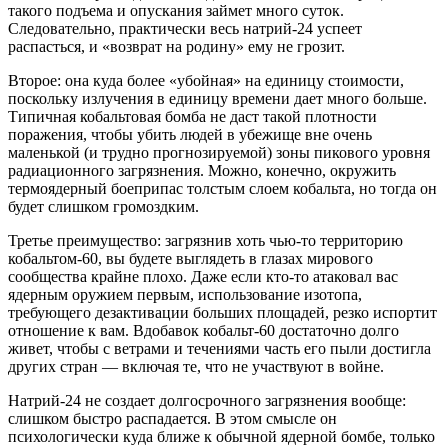
такого подъема и опускания займет много суток.
Следовательно, практически весь натрий-24 успеет
распасться, и «возврат на родину» ему не грозит.
Второе: она куда более «убойная» на единицу стоимости,
поскольку излучения в единицу времени дает много больше.
Типичная кобальтовая бомба не даст такой плотности
поражения, чтобы убить людей в убежище вне очень
маленькой (и трудно прогнозируемой) зоны пикового уровня
радиационного загрязнения. Можно, конечно, окружить
термоядерный боеприпас толстым слоем кобальта, но тогда он
будет слишком громоздким.
Третье преимущество: загрязнив хоть чью-то территорию
кобальтом-60, вы будете выглядеть в глазах мирового
сообщества крайне плохо. Даже если кто-то атаковал вас
ядерным оружием первым, использование изотопа,
требующего дезактивации больших площадей, резко испортит
отношение к вам. Вдобавок кобальт-60 достаточно долго
живет, чтобы с ветрами и течениями часть его пыли достигла
других стран — включая те, что не участвуют в войне.
Натрий-24 не создает долгосрочного загрязнения вообще:
слишком быстро распадается. В этом смысле он
психологически куда ближе к обычной ядерной бомбе, только