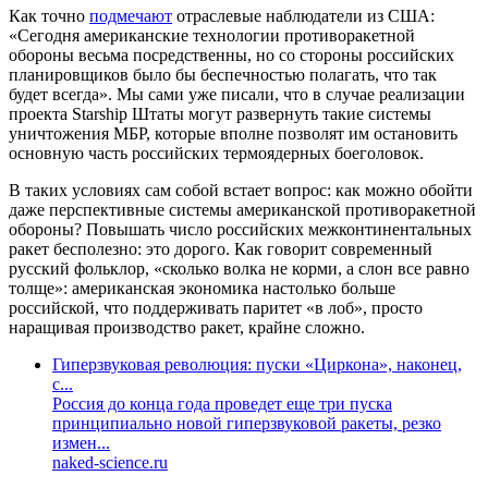
Как точно
подмечают
отраслевые наблюдатели из США:
«Сегодня американские технологии противоракетной
обороны весьма посредственны, но со стороны российских
планировщиков было бы беспечностью полагать, что так
будет всегда». Мы сами уже писали, что в случае реализации
проекта Starship Штаты могут развернуть такие системы
уничтожения МБР, которые вполне позволят им остановить
основную часть российских термоядерных боеголовок.
В таких условиях сам собой встает вопрос: как можно обойти
даже перспективные системы американской противоракетной
обороны? Повышать число российских межконтинентальных
ракет бесполезно: это дорого. Как говорит современный
русский фольклор, «сколько волка не корми, а слон все равно
толще»: американская экономика настолько больше
российской, что поддерживать паритет «в лоб», просто
наращивая производство ракет, крайне сложно.
Гиперзвуковая революция: пуски «Циркона», наконец,
с...
Россия до конца года проведет еще три пуска
принципиально новой гиперзвуковой ракеты, резко
измен...
naked-science.ru