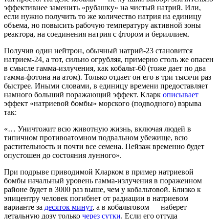
эффективнее заменить «рубашку» на чистый натрий. Или,
если нужно получить то же количество натрия на единицу
объема, но повысить рабочую температуру активной зоны
реактора, на соединения натрия с фтором и бериллием.
Получив один нейтрон, обычный натрий-23 становится
натрием-24, а тот, сильно огрубляя, примерно столь же опасен
в смысле гамма-излучения, как кобальт-60 (тоже дает по два
гамма-фотона на атом). Только отдает он его в три тысячи раз
быстрее. Иными словами, в единицу времени предоставляет
намного больший поражающий эффект. Кларк
описывает
эффект «натриевой бомбы» морского (подводного) взрыва
так:
«… Уничтожит всю животную жизнь, включая людей в
типичном противоатомном подвальном убежище, всю
растительность и почти все семена. Пейзаж временно будет
опустошен до состояния лунного».
При подрыве приводимой Кларком в пример натриевой
бомбы начальный уровень гамма-излучения в пораженном
районе будет в 3000 раз выше, чем у кобальтовой. Близко к
эпицентру человек погибнет от радиации в натриевом
варианте за
десяток минут
, а в кобальтовом — наберет
летальную дозу только
через сутки
. Если его оттуда