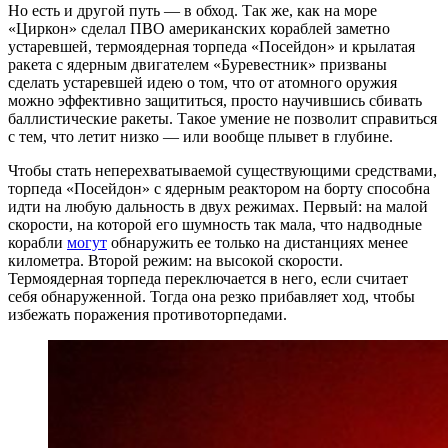
Но есть и другой путь — в обход. Так же, как на море
«Циркон» сделал ПВО американских кораблей заметно
устаревшей, термоядерная торпеда «Посейдон» и крылатая
ракета с ядерным двигателем «Буревестник» призваны
сделать устаревшей идею о том, что от атомного оружия
можно эффективно защититься, просто научившись сбивать
баллистические ракеты. Такое умение не позволит справиться
с тем, что летит низко — или вообще плывет в глубине.
Чтобы стать неперехватываемой существующими средствами,
торпеда «Посейдон» с ядерным реактором на борту способна
идти на любую дальность в двух режимах. Первый: на малой
скорости, на которой его шумность так мала, что надводные
корабли
могут
обнаружить ее только на дистанциях менее
километра. Второй режим: на высокой скорости.
Термоядерная торпеда переключается в него, если считает
себя обнаруженной. Тогда она резко прибавляет ход, чтобы
избежать поражения противоторпедами.