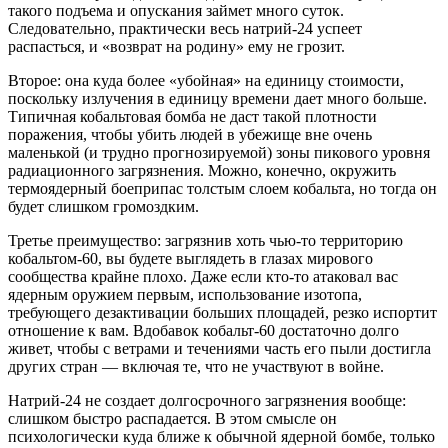
такого подъема и опускания займет много суток.
Следовательно, практически весь натрий-24 успеет
распасться, и «возврат на родину» ему не грозит.
Второе: она куда более «убойная» на единицу стоимости,
поскольку излучения в единицу времени дает много больше.
Типичная кобальтовая бомба не даст такой плотности
поражения, чтобы убить людей в убежище вне очень
маленькой (и трудно прогнозируемой) зоны пикового уровня
радиационного загрязнения. Можно, конечно, окружить
термоядерный боеприпас толстым слоем кобальта, но тогда он
будет слишком громоздким.
Третье преимущество: загрязнив хоть чью-то территорию
кобальтом-60, вы будете выглядеть в глазах мирового
сообщества крайне плохо. Даже если кто-то атаковал вас
ядерным оружием первым, использование изотопа,
требующего дезактивации больших площадей, резко испортит
отношение к вам. Вдобавок кобальт-60 достаточно долго
живет, чтобы с ветрами и течениями часть его пыли достигла
других стран — включая те, что не участвуют в войне.
Натрий-24 не создает долгосрочного загрязнения вообще:
слишком быстро распадается. В этом смысле он
психологически куда ближе к обычной ядерной бомбе, только