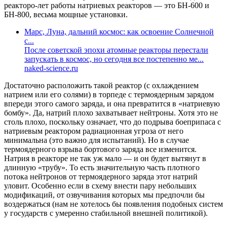
реакторо-лет работы натриевых реакторов — это БН-600 и
БН-800, весьма мощные установки.
Марс, Луна, дальний космос: как освоение Солнечной
с...
После советской эпохи атомные реакторы перестали
запускать в космос, но сегодня все постепенно ме...
naked-science.ru
Достаточно расположить такой реактор (с охлаждением
натрием или его солями) в торпеде с термоядерным зарядом
впереди этого самого заряда, и она превратится в «натриевую
бомбу». Да, натрий плохо захватывает нейтроны. Хотя это не
столь плохо, поскольку означает, что до подрыва боеприпаса с
натриевым реактором радиационная угроза от него
минимальна (это важно для испытаний). Но в случае
термоядерного взрыва бортового заряда все изменится.
Натрия в реакторе не так уж мало — и он будет вытянут в
длинную «трубу». То есть значительную часть плотного
потока нейтронов от термоядерного заряда этот натрий
уловит. Особенно если в схему внести пару небольших
модификаций, от озвучивания которых мы предпочли бы
воздержаться (нам не хотелось бы появления подобных систем
у государств с умеренно стабильной внешней политикой).