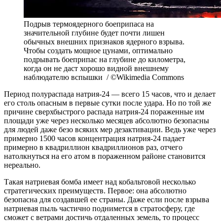
Подрыв термоядерного боеприпаса на
значительной глубине будет почти лишен
обычных внешних признаков ядерного взрыва.
Чтобы создать мощное цунами, оптимально
подрывать боеприпас на глубине до километра,
когда он не даст хорошо видной внешнему
наблюдателю вспышки / ©Wikimedia Commons
Период полураспада натрия-24 — всего 15 часов, что и делает
его столь опасным в первые сутки после удара. Но по той же
причине сверхбыстрого распада натрия-24 пораженные им
площади уже через несколько месяцев абсолютно безопасны
для людей даже безо всяких мер дезактивации. Ведь уже через
примерно 1500 часов концентрация натрия-24 падает
примерно в квадриллион квадриллионов раз, отчего
натолкнуться на его атом в пораженном районе становится
нереально.
Такая натриевая бомба имеет над кобальтовой несколько
стратегических преимуществ. Первое: она абсолютно
безопасна для создавшей ее страны. Даже если после взрыва
натриевая пыль частично поднимется в стратосферу, где
сможет с ветрами достичь отдаленных земель, то процесс