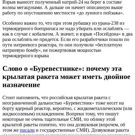
Взрыв вынесет полученный натрий-24 на берег в составе
волны мегацунами. А дальше он начнет описанную выше
работу по опустошению местности «до лунного пейзажа».
Особенно важно то, что при этом рубашку из урана-238 из
термоядерного боеприпаса не надо убирать или ослаблять —
как в случае с кобальтом. А значит, и взрыв «Посейдона» в два
раза ослаблять не придется. Если его разработчики пошли по
пути натриевого реактора, то они получили «бесплатную
натриевую бомбу», не пожертвовав мощностью
термоядерного взрыва
Слово о «Буревестнике»: почему эта
крылатая ракета может иметь двойное
назначение
Стоит напомнить, что российская крылатая ракета с
неограниченной дальностью «Буревестник» тоже несет на
борту ядерный реактор, вероятно, с жидкометаллическим (или
жидкосолевым) охлаждением. Вопреки тому, что пишут
некоторые не очень тщательные СМИ, по облику этой
крылатой ракеты понятно, что она дозвуковая (впрочем, об
этом же
писали
и государственные СМИ). Дозвуковая ракета