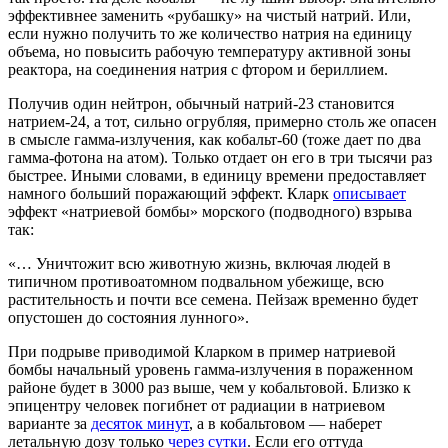
эффективнее заменить «рубашку» на чистый натрий. Или,
если нужно получить то же количество натрия на единицу
объема, но повысить рабочую температуру активной зоны
реактора, на соединения натрия с фтором и бериллием.
Получив один нейтрон, обычный натрий-23 становится
натрием-24, а тот, сильно огрубляя, примерно столь же опасен
в смысле гамма-излучения, как кобальт-60 (тоже дает по два
гамма-фотона на атом). Только отдает он его в три тысячи раз
быстрее. Иными словами, в единицу времени предоставляет
намного больший поражающий эффект. Кларк
описывает
эффект «натриевой бомбы» морского (подводного) взрыва
так:
«… Уничтожит всю животную жизнь, включая людей в
типичном противоатомном подвальном убежище, всю
растительность и почти все семена. Пейзаж временно будет
опустошен до состояния лунного».
При подрыве приводимой Кларком в пример натриевой
бомбы начальный уровень гамма-излучения в пораженном
районе будет в 3000 раз выше, чем у кобальтовой. Близко к
эпицентру человек погибнет от радиации в натриевом
варианте за
десяток минут
, а в кобальтовом — наберет
летальную дозу только
через сутки
. Если его оттуда