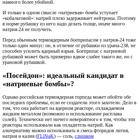
намного более убойной.
И только в одном смысле «натриевая» бомба уступает
«кобальтовой»: натрий плохо задерживает нейтроны. Поэтому
в норме рубашку из него надо делать толще, иначе много
натрия-24 не получить.
Перед обычным термоядерным боеприпасом у натрия-24 тоже
только один минус: он, в отличие от рубашки из урана-238, не
способен усилить ядерный взрыв. Боеприпас с натриевой
рубашкой может быть примерно вдвое слабее такого же, но с
урановой рубашкой.
«Посейдон»: идеальный кандидат в
«натриевые бомбы»?
Однако российская термоядерная торпеда может обойти обе
последних проблемы, если ее создатели этого захотели. Дело в
том, что она работает на ядерном реакторе, охлаждаемом
жидким металлом (возможно и использование расплава
солей). Технически нет ничего невероятного в том, чтобы эти
реакторы использовали как охладитель натрий. Как
альтернативу можно использовать и смесь фторидов лития,
натрия и калия (
FLiNaK
) — соль,
слишком