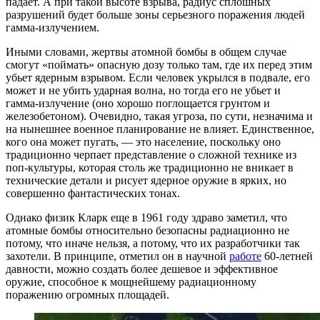
падает. А при такой высоте взрыва, радиус сплошных
разрушений будет больше зоны серьезного поражения людей
гамма-излучением.
Иными словами, жертвы атомной бомбы в общем случае
смогут «поймать» опасную дозу только там, где их перед этим
убьет ядерным взрывом. Если человек укрылся в подвале, его
может и не убить ударная волна, но тогда его не убьет и
гамма-излучение (оно хорошо поглощается грунтом и
железобетоном). Очевидно, такая угроза, по сути, незначима и
на нынешнее военное планирование не влияет. Единственное,
кого она может пугать, — это население, поскольку оно
традиционно черпает представление о сложной технике из
поп-культуры, которая столь же традиционно не вникает в
технические детали и рисует ядерное оружие в ярких, но
совершенно фантастических тонах.
Однако физик Кларк еще в 1961 году здраво заметил, что
атомные бомбы относительно безопасны радиационно не
потому, что иначе нельзя, а потому, что их разработчики так
захотели. В принципе, отметил он в научной
работе
60-летней
давности, можно создать более дешевое и эффективное
оружие, способное к мощнейшему радиационному
поражению огромных площадей.