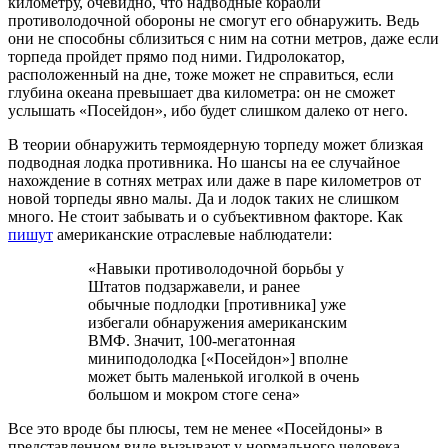
километру, очевидно, что надводные корабли
противолодочной обороны не смогут его обнаружить. Ведь
они не способны сблизиться с ним на сотни метров, даже если
торпеда пройдет прямо под ними. Гидролокатор,
расположенный на дне, тоже может не справиться, если
глубина океана превышает два километра: он не сможет
услышать «Посейдон», ибо будет слишком далеко от него.
В теории обнаружить термоядерную торпеду может близкая
подводная лодка противника. Но шансы на ее случайное
нахождение в сотнях метрах или даже в паре километров от
новой торпеды явно малы. Да и лодок таких не слишком
много. Не стоит забывать и о субъективном факторе. Как
пишут
американские отраслевые наблюдатели:
«Навыки противолодочной борьбы у
Штатов подзаржавели, и ранее
обычные подлодки [противника] уже
избегали обнаружения американским
ВМФ. Значит, 100-мегатонная
миниподолодка [«Посейдон»] вполне
может быть маленькой иголкой в очень
большом и мокром стоге сена»
Все это вроде бы плюсы, тем не менее «Посейдоны» в
представленном виде вызывают у нормального человека