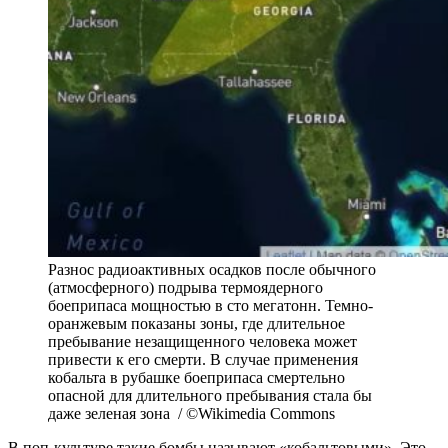
Разнос радиоактивных осадков после обычного
(атмосферного) подрыва термоядерного
боеприпаса мощностью в сто мегатонн. Темно-
оранжевым показаны зоны, где длительное
пребывание незащищенного человека может
привести к его смерти. В случае применения
кобальта в рубашке боеприпаса смертельно
опасной для длительного пребывания стала бы
даже зеленая зона / ©Wikimedia Commons
В поп-культуре такие бомбы называют «кобальтовыми». Это