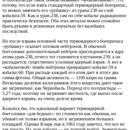
потому, что если взять стандартный термоядерный боеприпас,
то можно заменить его «рубашку» из урана-238 на слой
кобальта-59. Как и уран-238, сам по себе кобальт радиационно
практически безопасен. Оба этих металла можно спокойно
брать руками в резиновых перчатках без малейших
последствий.
Но после взрыва основной части термоядерного боеприпаса
«рубашку» осыпает потоком нейтронов. В обычной
боеголовке дополнительный нейтрон присоединяется к ядру
атома уран-238, отчего тот становится плутонием-239, а он
распадается, существенно усиливая ядерный взрыв. А вот в
«кобальтовой» бомбе нейтроны превращают кобальт-59 в
кобальт-60. При распаде каждый его атом дает в итоге два
гамма-фотона. Общая активность — 1100 кюри на грамм.
Несколько десятков килограммов этого вещества дают такое
же загрязнение, как Чернобыль. Период его полураспада —
5,27 года, поэтому он загрязняет местность, где выпал после
ядерного взрыва, на очень долгое время.
Казалось бы, это идеальный вариант термоядерной
боеголовки «для бедных»: по стоимости как обычная, но
убивает не только взрывом, но и загрязнением больших
площадей. Однако Кларк еще в 1961 году заметил, что все не
так просто. На деле кобальт — не лучший выбор. Значительно