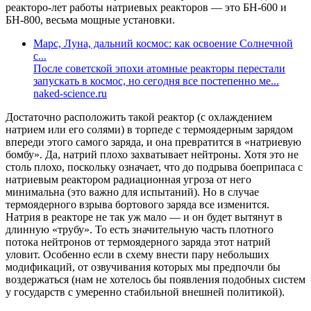
реакторо-лет работы натриевых реакторов — это БН-600 и
БН-800, весьма мощные установки.
Марс, Луна, дальний космос: как освоение Солнечной
с...
После советской эпохи атомные реакторы перестали
запускать в космос, но сегодня все постепенно ме...
naked-science.ru
Достаточно расположить такой реактор (с охлаждением
натрием или его солями) в торпеде с термоядерным зарядом
впереди этого самого заряда, и она превратится в «натриевую
бомбу». Да, натрий плохо захватывает нейтроны. Хотя это не
столь плохо, поскольку означает, что до подрыва боеприпаса с
натриевым реактором радиационная угроза от него
минимальна (это важно для испытаний). Но в случае
термоядерного взрыва бортового заряда все изменится.
Натрия в реакторе не так уж мало — и он будет вытянут в
длинную «трубу». То есть значительную часть плотного
потока нейтронов от термоядерного заряда этот натрий
уловит. Особенно если в схему внести пару небольших
модификаций, от озвучивания которых мы предпочли бы
воздержаться (нам не хотелось бы появления подобных систем
у государств с умеренно стабильной внешней политикой).