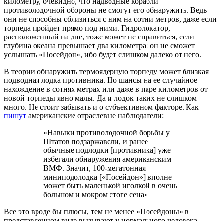
километру, очевидно, что надводные корабли
противолодочной обороны не смогут его обнаружить. Ведь
они не способны сблизиться с ним на сотни метров, даже если
торпеда пройдет прямо под ними. Гидролокатор,
расположенный на дне, тоже может не справиться, если
глубина океана превышает два километра: он не сможет
услышать «Посейдон», ибо будет слишком далеко от него.
В теории обнаружить термоядерную торпеду может близкая
подводная лодка противника. Но шансы на ее случайное
нахождение в сотнях метрах или даже в паре километров от
новой торпеды явно малы. Да и лодок таких не слишком
много. Не стоит забывать и о субъективном факторе. Как
пишут
американские отраслевые наблюдатели:
«Навыки противолодочной борьбы у
Штатов подзаржавели, и ранее
обычные подлодки [противника] уже
избегали обнаружения американским
ВМФ. Значит, 100-мегатонная
миниподолодка [«Посейдон»] вполне
может быть маленькой иголкой в очень
большом и мокром стоге сена»
Все это вроде бы плюсы, тем не менее «Посейдоны» в
представленном виде вызывают у нормального человека