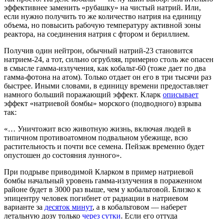
эффективнее заменить «рубашку» на чистый натрий. Или,
если нужно получить то же количество натрия на единицу
объема, но повысить рабочую температуру активной зоны
реактора, на соединения натрия с фтором и бериллием.
Получив один нейтрон, обычный натрий-23 становится
натрием-24, а тот, сильно огрубляя, примерно столь же опасен
в смысле гамма-излучения, как кобальт-60 (тоже дает по два
гамма-фотона на атом). Только отдает он его в три тысячи раз
быстрее. Иными словами, в единицу времени предоставляет
намного больший поражающий эффект. Кларк
описывает
эффект «натриевой бомбы» морского (подводного) взрыва
так:
«… Уничтожит всю животную жизнь, включая людей в
типичном противоатомном подвальном убежище, всю
растительность и почти все семена. Пейзаж временно будет
опустошен до состояния лунного».
При подрыве приводимой Кларком в пример натриевой
бомбы начальный уровень гамма-излучения в пораженном
районе будет в 3000 раз выше, чем у кобальтовой. Близко к
эпицентру человек погибнет от радиации в натриевом
варианте за
десяток минут
, а в кобальтовом — наберет
летальную дозу только
через сутки
. Если его оттуда