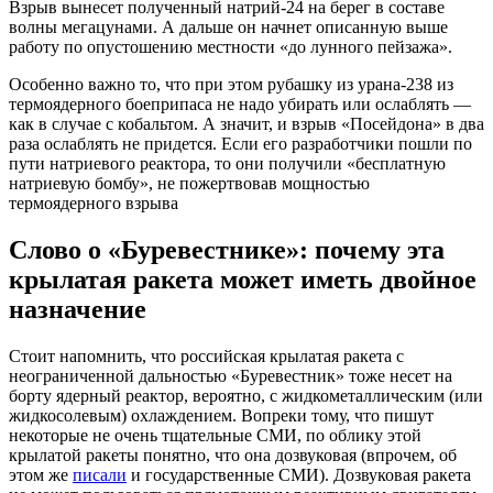
Взрыв вынесет полученный натрий-24 на берег в составе
волны мегацунами. А дальше он начнет описанную выше
работу по опустошению местности «до лунного пейзажа».
Особенно важно то, что при этом рубашку из урана-238 из
термоядерного боеприпаса не надо убирать или ослаблять —
как в случае с кобальтом. А значит, и взрыв «Посейдона» в два
раза ослаблять не придется. Если его разработчики пошли по
пути натриевого реактора, то они получили «бесплатную
натриевую бомбу», не пожертвовав мощностью
термоядерного взрыва
Слово о «Буревестнике»: почему эта
крылатая ракета может иметь двойное
назначение
Стоит напомнить, что российская крылатая ракета с
неограниченной дальностью «Буревестник» тоже несет на
борту ядерный реактор, вероятно, с жидкометаллическим (или
жидкосолевым) охлаждением. Вопреки тому, что пишут
некоторые не очень тщательные СМИ, по облику этой
крылатой ракеты понятно, что она дозвуковая (впрочем, об
этом же
писали
и государственные СМИ). Дозвуковая ракета