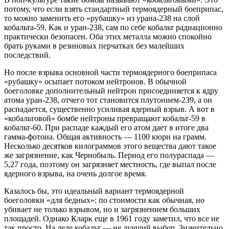
потому, что если взять стандартный термоядерный боеприпас,
то можно заменить его «рубашку» из урана-238 на слой
кобальта-59. Как и уран-238, сам по себе кобальт радиационно
практически безопасен. Оба этих металла можно спокойно
брать руками в резиновых перчатках без малейших
последствий.
Но после взрыва основной части термоядерного боеприпаса
«рубашку» осыпает потоком нейтронов. В обычной
боеголовке дополнительный нейтрон присоединяется к ядру
атома уран-238, отчего тот становится плутонием-239, а он
распадается, существенно усиливая ядерный взрыв. А вот в
«кобальтовой» бомбе нейтроны превращают кобальт-59 в
кобальт-60. При распаде каждый его атом дает в итоге два
гамма-фотона. Общая активность — 1100 кюри на грамм.
Несколько десятков килограммов этого вещества дают такое
же загрязнение, как Чернобыль. Период его полураспада —
5,27 года, поэтому он загрязняет местность, где выпал после
ядерного взрыва, на очень долгое время.
Казалось бы, это идеальный вариант термоядерной
боеголовки «для бедных»: по стоимости как обычная, но
убивает не только взрывом, но и загрязнением больших
площадей. Однако Кларк еще в 1961 году заметил, что все не
так просто. На деле кобальт — не лучший выбор. Значительно