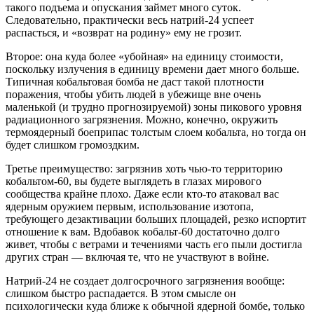
такого подъема и опускания займет много суток.
Следовательно, практически весь натрий-24 успеет
распасться, и «возврат на родину» ему не грозит.
Второе: она куда более «убойная» на единицу стоимости,
поскольку излучения в единицу времени дает много больше.
Типичная кобальтовая бомба не даст такой плотности
поражения, чтобы убить людей в убежище вне очень
маленькой (и трудно прогнозируемой) зоны пикового уровня
радиационного загрязнения. Можно, конечно, окружить
термоядерный боеприпас толстым слоем кобальта, но тогда он
будет слишком громоздким.
Третье преимущество: загрязнив хоть чью-то территорию
кобальтом-60, вы будете выглядеть в глазах мирового
сообщества крайне плохо. Даже если кто-то атаковал вас
ядерным оружием первым, использование изотопа,
требующего дезактивации больших площадей, резко испортит
отношение к вам. Вдобавок кобальт-60 достаточно долго
живет, чтобы с ветрами и течениями часть его пыли достигла
других стран — включая те, что не участвуют в войне.
Натрий-24 не создает долгосрочного загрязнения вообще:
слишком быстро распадается. В этом смысле он
психологически куда ближе к обычной ядерной бомбе, только