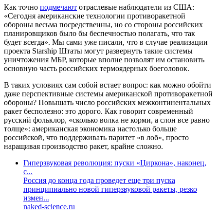
Как точно
подмечают
отраслевые наблюдатели из США:
«Сегодня американские технологии противоракетной
обороны весьма посредственны, но со стороны российских
планировщиков было бы беспечностью полагать, что так
будет всегда». Мы сами уже писали, что в случае реализации
проекта Starship Штаты могут развернуть такие системы
уничтожения МБР, которые вполне позволят им остановить
основную часть российских термоядерных боеголовок.
В таких условиях сам собой встает вопрос: как можно обойти
даже перспективные системы американской противоракетной
обороны? Повышать число российских межконтинентальных
ракет бесполезно: это дорого. Как говорит современный
русский фольклор, «сколько волка не корми, а слон все равно
толще»: американская экономика настолько больше
российской, что поддерживать паритет «в лоб», просто
наращивая производство ракет, крайне сложно.
Гиперзвуковая революция: пуски «Циркона», наконец,
с...
Россия до конца года проведет еще три пуска
принципиально новой гиперзвуковой ракеты, резко
измен...
naked-science.ru