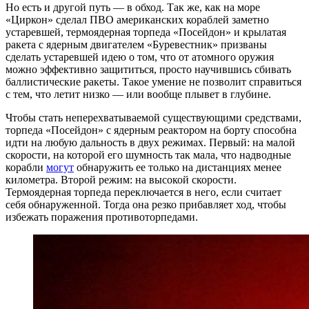
Но есть и другой путь — в обход. Так же, как на море
«Циркон» сделал ПВО американских кораблей заметно
устаревшей, термоядерная торпеда «Посейдон» и крылатая
ракета с ядерным двигателем «Буревестник» призваны
сделать устаревшей идею о том, что от атомного оружия
можно эффективно защититься, просто научившись сбивать
баллистические ракеты. Такое умение не позволит справиться
с тем, что летит низко — или вообще плывет в глубине.
Чтобы стать неперехватываемой существующими средствами,
торпеда «Посейдон» с ядерным реактором на борту способна
идти на любую дальность в двух режимах. Первый: на малой
скорости, на которой его шумность так мала, что надводные
корабли
могут
обнаружить ее только на дистанциях менее
километра. Второй режим: на высокой скорости.
Термоядерная торпеда переключается в него, если считает
себя обнаруженной. Тогда она резко прибавляет ход, чтобы
избежать поражения противоторпедами.