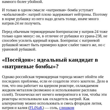
намного более убойной.
И только в одном смысле «натриевая» бомба уступает
«кобальтовой»: натрий плохо задерживает нейтроны. Поэтому
в норме рубашку из него надо делать толще, иначе много
натрия-24 не получить.
Перед обычным термоядерным боеприпасом у натрия-24 тоже
только один минус: он, в отличие от рубашки из урана-238, не
способен усилить ядерный взрыв. Боеприпас с натриевой
рубашкой может быть примерно вдвое слабее такого же, но с
урановой рубашкой.
«Посейдон»: идеальный кандидат в
«натриевые бомбы»?
Однако российская термоядерная торпеда может обойти обе
последних проблемы, если ее создатели этого захотели. Дело в
том, что она работает на ядерном реакторе, охлаждаемом
жидким металлом (возможно и использование расплава
солей). Технически нет ничего невероятного в том, чтобы эти
реакторы использовали как охладитель натрий. Как
альтернативу можно использовать и смесь фторидов лития,
натрия и калия (
FLiNaK
) — соль,
слишком