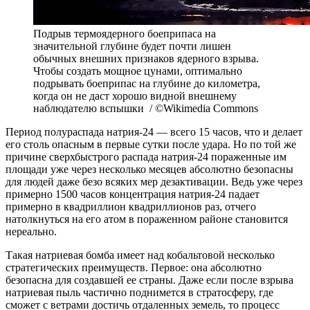
Подрыв термоядерного боеприпаса на
значительной глубине будет почти лишен
обычных внешних признаков ядерного взрыва.
Чтобы создать мощное цунами, оптимально
подрывать боеприпас на глубине до километра,
когда он не даст хорошо видной внешнему
наблюдателю вспышки / ©Wikimedia Commons
Период полураспада натрия-24 — всего 15 часов, что и делает
его столь опасным в первые сутки после удара. Но по той же
причине сверхбыстрого распада натрия-24 пораженные им
площади уже через несколько месяцев абсолютно безопасны
для людей даже безо всяких мер дезактивации. Ведь уже через
примерно 1500 часов концентрация натрия-24 падает
примерно в квадриллион квадриллионов раз, отчего
натолкнуться на его атом в пораженном районе становится
нереально.
Такая натриевая бомба имеет над кобальтовой несколько
стратегических преимуществ. Первое: она абсолютно
безопасна для создавшей ее страны. Даже если после взрыва
натриевая пыль частично поднимется в стратосферу, где
сможет с ветрами достичь отдаленных земель, то процесс