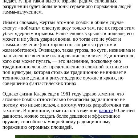
падает. А при такой высоте взрыва, радиус сплошных
разрушений будет больше зоны серьезного поражения людей
гамма-излучением.
Иными словами, жертвы атомной бомбы в общем случае
смогут «поймать» опасную дозу только там, где их перед этим
убьет ядерным взрывом. Если человек укрылся в подвале, его
может и не убить ударная волна, но тогда его не убьет и
гамма-излучение (оно хорошо поглощается грунтом и
железобетоном). Очевидно, такая угроза, по сути, незначима и
на нынешнее военное планирование не влияет. Единственное,
кого она может пугать, — это население, поскольку оно
традиционно черпает представление о сложной технике из
поп-культуры, которая столь же традиционно не вникает в
технические детали и рисует ядерное оружие в ярких, но
совершенно фантастических тонах.
Однако физик Кларк еще в 1961 году здраво заметил, что
атомные бомбы относительно безопасны радиационно не
потому, что иначе нельзя, а потому, что их разработчики так
захотели. В принципе, отметил он в научной
работе
60-летней
давности, можно создать более дешевое и эффективное
оружие, способное к мощнейшему радиационному
поражению огромных площадей.