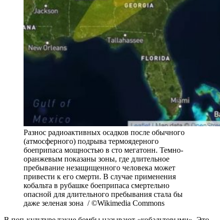
Разнос радиоактивных осадков после обычного
(атмосферного) подрыва термоядерного
боеприпаса мощностью в сто мегатонн. Темно-
оранжевым показаны зоны, где длительное
пребывание незащищенного человека может
привести к его смерти. В случае применения
кобальта в рубашке боеприпаса смертельно
опасной для длительного пребывания стала бы
даже зеленая зона / ©Wikimedia Commons
В поп-культуре такие бомбы называют «кобальтовыми». Это