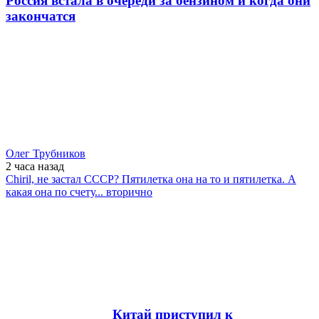
Россия встала в очереди за бензином и когда они
закончатся
Олег Трубников
2 часа
назад
Chiril, не застал СССР? Пятилетка она на то и пятилетка. А
какая она по счету... вторично
Китай приступил к