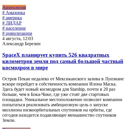
Археология
# Амазонка
# америка
# ЛИДАР
# население
# цивилизации
4 августа, 12:03
Александр Березин
SpaceX планирует купить 526 квадратных
километров земли под самый большой частный
космодром в мире
Остров Пекан недалеко от Мексиканского залива в Луизиане
вскоре перейдет в собственность компании Илона Маска.
Здесь будет новый космодром для Starship, почти в 20 раз
больше, чем в Бока-Чике, где уже стоят две стартовых
площадки. Уникальное местоположение позволит компании
попытаться реализовать амбициозную цель о запуске
миллиона низкоорбитальных спутников на орбиты, где
сегодня находится подавляющее меньшинство спутников
Земли.