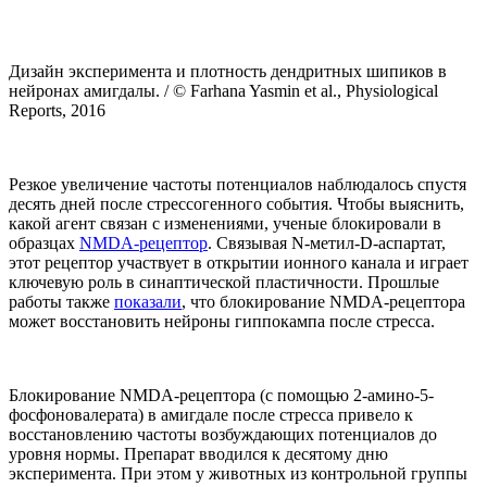
Дизайн эксперимента и плотность дендритных шипиков в
нейронах амигдалы. / © Farhana Yasmin et al., Physiological
Reports, 2016
Резкое увеличение частоты потенциалов наблюдалось спустя
десять дней после стрессогенного события. Чтобы выяснить,
какой агент связан с изменениями, ученые блокировали в
образцах
NMDA-рецептор
. Связывая N-метил-D-аспартат,
этот рецептор участвует в открытии ионного канала и играет
ключевую роль в синаптической пластичности. Прошлые
работы также
показали
, что блокирование NMDA-рецептора
может восстановить нейроны гиппокампа после стресса.
Блокирование NMDA-рецептора (с помощью 2-амино-5-
фосфоновалерата) в амигдале после стресса привело к
восстановлению частоты возбуждающих потенциалов до
уровня нормы. Препарат вводился к десятому дню
эксперимента. При этом у животных из контрольной группы