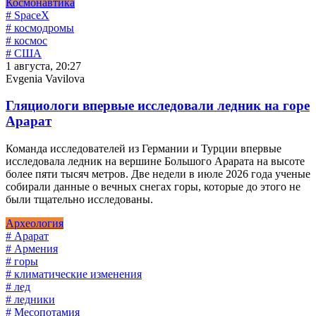
Космонавтика
# SpaceX
# космодромы
# космос
# США
1 августа, 20:27
Evgenia Vavilova
Гляциологи впервые исследовали ледник на горе
Арарат
Команда исследователей из Германии и Турции впервые
исследовала ледник на вершине Большого Арарата на высоте
более пяти тысяч метров. Две недели в июле 2026 года ученые
собирали данные о вечных снегах горы, которые до этого не
были тщательно исследованы.
Археология
# Арарат
# Армения
# горы
# климатические изменения
# лед
# ледники
# Месопотамия