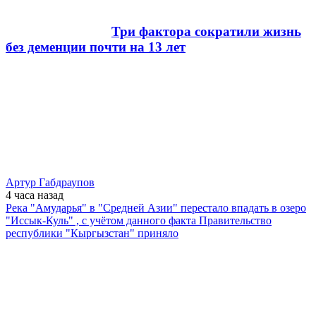
Три фактора сократили жизнь
без деменции почти на 13 лет
Артур Габдраупов
4 часа
назад
Река "Амударья" в "Средней Азии" перестало впадать в озеро
"Иссык-Куль" , с учётом данного факта Правительство
республики "Кыргызстан" приняло