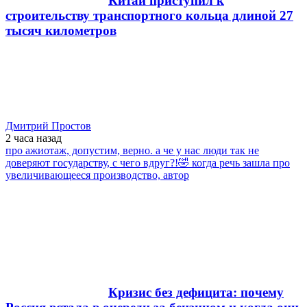
Китай приступил к
строительству транспортного кольца длиной 27
тысяч километров
Дмитрий Простов
2 часа
назад
про ажиотаж, допустим, верно. а че у нас люди так не
доверяют государству, с чего вдруг?!🤣 когда речь зашла про
увеличивающееся производство, автор
Кризис без дефицита: почему