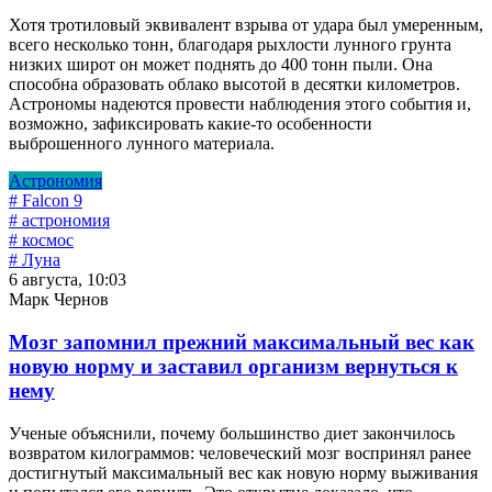
Хотя тротиловый эквивалент взрыва от удара был умеренным,
всего несколько тонн, благодаря рыхлости лунного грунта
низких широт он может поднять до 400 тонн пыли. Она
способна образовать облако высотой в десятки километров.
Астрономы надеются провести наблюдения этого события и,
возможно, зафиксировать какие-то особенности
выброшенного лунного материала.
Астрономия
# Falcon 9
# астрономия
# космос
# Луна
6 августа, 10:03
Марк Чернов
Мозг запомнил прежний максимальный вес как
новую норму и заставил организм вернуться к
нему
Ученые объяснили, почему большинство диет закончилось
возвратом килограммов: человеческий мозг воспринял ранее
достигнутый максимальный вес как новую норму выживания