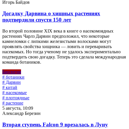
Игорь Байдов
Догадку Дарвина о хищных растениях
подтвердили спустя 150 лет
Во второй половине XIX века в книге о насекомоядных
растениях Чарлз Дарвин предположил, что некоторые
камнеломки с липкими железистыми волосками могут
проявлять свойства хищника — ловить и переваривать
насекомых. Но тогда ученому не удалось экспериментально
подтвердить свою догадку. Теперь это сделала международная
команда ботаников.
Биология
# ботаники
# Дарвин
# китай
# насекомые
# плотоядные
# растение
5 августа, 10:09
Александр Березин
Вторая ступень Falcon 9 врезалась в Луну