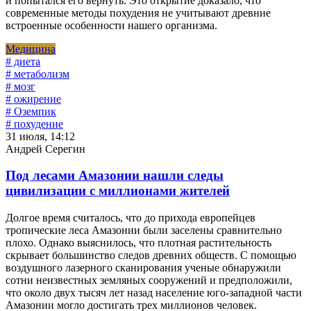
и попытался его вернуть. Это открытие доказало, что
современные методы похудения не учитывают древние
встроенные особенности нашего организма.
Медицина
# диета
# метаболизм
# мозг
# ожирение
# Оземпик
# похудение
31 июля, 14:12
Андрей Серегин
Под лесами Амазонии нашли следы
цивилизации с миллионами жителей
Долгое время считалось, что до прихода европейцев
тропические леса Амазонии были заселены сравнительно
плохо. Однако выяснилось, что плотная растительность
скрывает большинство следов древних обществ. С помощью
воздушного лазерного сканирования ученые обнаружили
сотни неизвестных земляных сооружений и предположили,
что около двух тысяч лет назад население юго-западной части
Амазонии могло достигать трех миллионов человек.