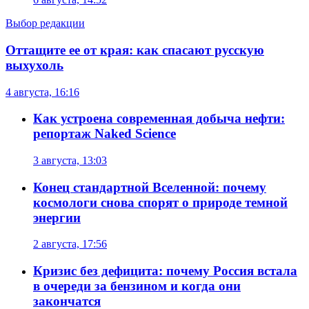
Выбор редакции
Оттащите ее от края: как спасают русскую
выхухоль
4 августа, 16:16
Как устроена современная добыча нефти:
репортаж Naked Science
3 августа, 13:03
Конец стандартной Вселенной: почему
космологи снова спорят о природе темной
энергии
2 августа, 17:56
Кризис без дефицита: почему Россия встала
в очереди за бензином и когда они
закончатся