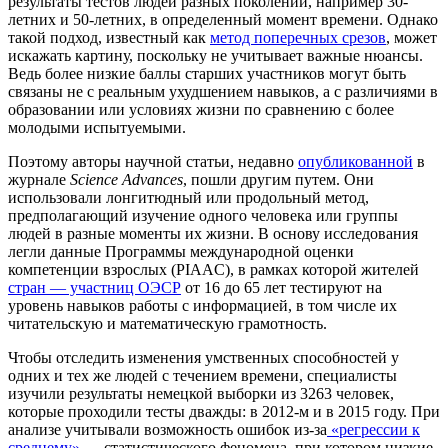
результаты тестов людей разных поколений, например 30-
летних и 50-летних, в определенный момент времени. Однако
такой подход, известный как
метод поперечных срезов
, может
искажать картину, поскольку не учитывает важные нюансы.
Ведь более низкие баллы старших участников могут быть
связаны не с реальным ухудшением навыков, а с различиями в
образовании или условиях жизни по сравнению с более
молодыми испытуемыми.
Поэтому авторы научной статьи, недавно
опубликованной
в
журнале
Science Advances
, пошли другим путем. Они
использовали лонгитюдный или продольный метод,
предполагающий изучение одного человека или группы
людей в разные моменты их жизни. В основу исследования
легли данные Программы международной оценки
компетенции взрослых (PIAAC), в рамках которой жителей
стран — участниц ОЭСР
от 16 до 65 лет тестируют на
уровень навыков работы с информацией, в том числе их
читательскую и математическую грамотность.
Чтобы отследить изменения умственных способностей у
одних и тех же людей с течением времени, специалисты
изучили результаты немецкой выборки из 3263 человек,
которые проходили тесты дважды: в 2012-м и в 2015 году. При
анализе учитывали возможность ошибок из-за
«регрессии к
среднему»
— статистического феномена, при котором низкие