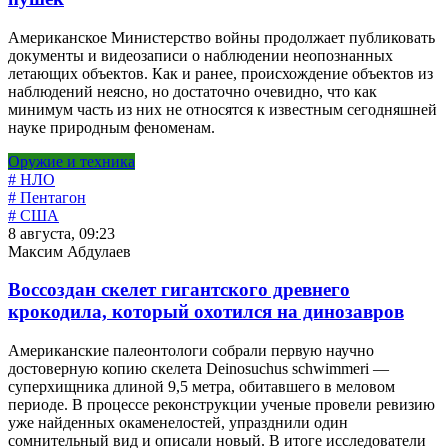
Американское Министерство войны продолжает публиковать
документы и видеозаписи о наблюдении неопознанных
летающих объектов. Как и ранее, происхождение объектов из
наблюдений неясно, но достаточно очевидно, что как
минимум часть из них не относятся к известным сегодняшней
науке природным феноменам.
Оружие и техника
# НЛО
# Пентагон
# США
8 августа, 09:23
Максим Абдулаев
Воссоздан скелет гигантского древнего
крокодила, который охотился на динозавров
Американские палеонтологи собрали первую научно
достоверную копию скелета Deinosuchus schwimmeri —
суперхищника длиной 9,5 метра, обитавшего в меловом
периоде. В процессе реконструкции ученые провели ревизию
уже найденных окаменелостей, упразднили один
сомнительный вид и описали новый. В итоге исследователи