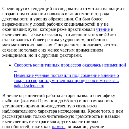
Среди других тенденций исследователи отметили вариации в
возрастном снижении навыков в зависимости от рода
деятельности и уровня образования. Он был более
выраженным у людей рабочих специальностей и у не
окончивших вузы, которые реже практиковали
чтение
и
вычисления. Также оказалось, что женщины после 40 лет
сталкивались с более резким ухудшением, особенно в
математических навыках. Специалисты полагают, что это
связано не только с их менее частым применением
женщинами, но и с другими факторами.
Скорость когнитивных процессов оказалась неизменной
...
Немецкие ученые поставили под сомнение мнение о
том, что скорость умственных процессов в мозге за...
naked-science.ru
В числе ограничений работы авторы назвали специфику
выборки (жители Германии до 65 лет) и невозможность
установить причинно-следственную связь из-за
наблюдательного характера исследования. Кроме того, в нем
рассматривали только читательскую грамотность и навыки
вычислений, не затрагивая других когнитивных
способностей, таких как
память
, внимание, умение