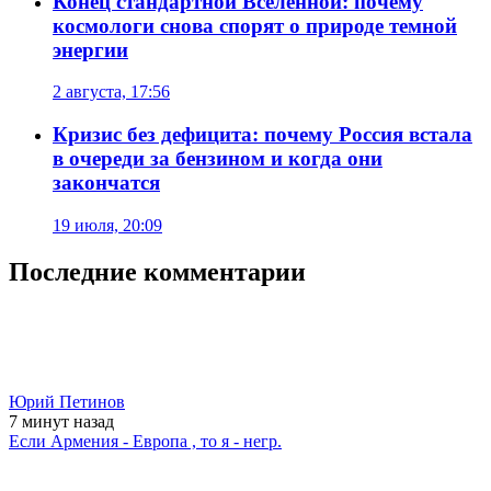
Конец стандартной Вселенной: почему
космологи снова спорят о природе темной
энергии
2 августа, 17:56
Кризис без дефицита: почему Россия встала
в очереди за бензином и когда они
закончатся
19 июля, 20:09
Последние комментарии
Юрий Петинов
7 минут
назад
Если Армения - Европа , то я - негр.