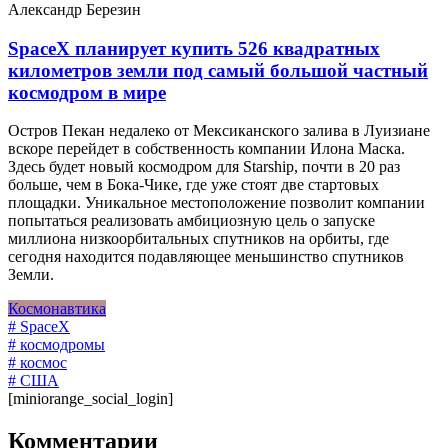
Александр Березин
SpaceX планирует купить 526 квадратных
километров земли под самый большой частный
космодром в мире
Остров Пекан недалеко от Мексиканского залива в Луизиане
вскоре перейдет в собственность компании Илона Маска.
Здесь будет новый космодром для Starship, почти в 20 раз
больше, чем в Бока-Чике, где уже стоят две стартовых
площадки. Уникальное местоположение позволит компании
попытаться реализовать амбициозную цель о запуске
миллиона низкоорбитальных спутников на орбиты, где
сегодня находится подавляющее меньшинство спутников
Земли.
Космонавтика
# SpaceX
# космодромы
# космос
# США
[miniorange_social_login]
Комментарии