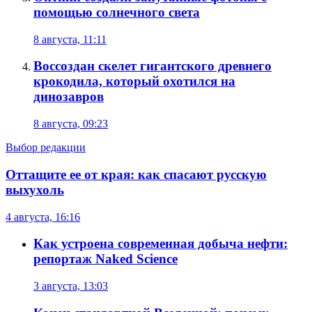
помощью солнечного света
8 августа, 11:11
Воссоздан скелет гигантского древнего
крокодила, который охотился на
динозавров
8 августа, 09:23
Выбор редакции
Оттащите ее от края: как спасают русскую
выхухоль
4 августа, 16:16
Как устроена современная добыча нефти:
репортаж Naked Science
3 августа, 13:03