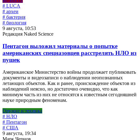
Биология
# LUCA
# археи
# бактерия
# биология
9 августа, 10:53
Редакция Naked Science
Пентагон выложил материалы о попытке
американских спецназовцев расстрелять НЛО из
пушек
Американское Министерство войны продолжает публиковать
документы и видеозаписи о наблюдении неопознанных
летающих объектов. Как и ранее, происхождение объектов из
наблюдений неясно, но достаточно очевидно, что как
минимум часть из них не относятся к известным сегодняшней
науке природным феноменам.
Оружие и техника
# НЛО
# Пентагон
# США
9 августа, 19:34
Марк Чернов