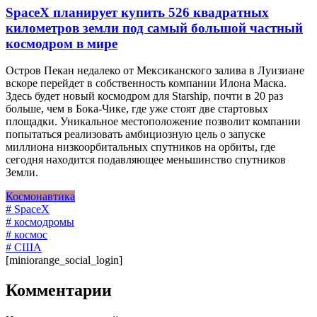
SpaceX планирует купить 526 квадратных
километров земли под самый большой частный
космодром в мире
Остров Пекан недалеко от Мексиканского залива в Луизиане
вскоре перейдет в собственность компании Илона Маска.
Здесь будет новый космодром для Starship, почти в 20 раз
больше, чем в Бока-Чике, где уже стоят две стартовых
площадки. Уникальное местоположение позволит компании
попытаться реализовать амбициозную цель о запуске
миллиона низкоорбитальных спутников на орбиты, где
сегодня находится подавляющее меньшинство спутников
Земли.
Космонавтика
# SpaceX
# космодромы
# космос
# США
[miniorange_social_login]
Комментарии