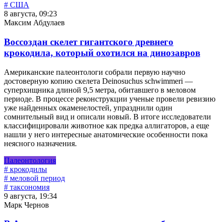
# США
8 августа, 09:23
Максим Абдулаев
Воссоздан скелет гигантского древнего
крокодила, который охотился на динозавров
Американские палеонтологи собрали первую научно
достоверную копию скелета Deinosuchus schwimmeri —
суперхищника длиной 9,5 метра, обитавшего в меловом
периоде. В процессе реконструкции ученые провели ревизию
уже найденных окаменелостей, упразднили один
сомнительный вид и описали новый. В итоге исследователи
классифицировали животное как предка аллигаторов, а еще
нашли у него интересные анатомические особенности пока
неясного назначения.
Палеонтология
# крокодилы
# меловой период
# таксономия
9 августа, 19:34
Марк Чернов