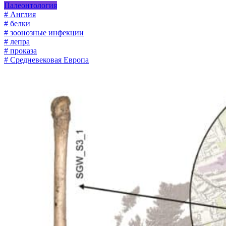
Палеонтология
# Англия
# белки
# зоонозные инфекции
# лепра
# проказа
# Средневековая Европа