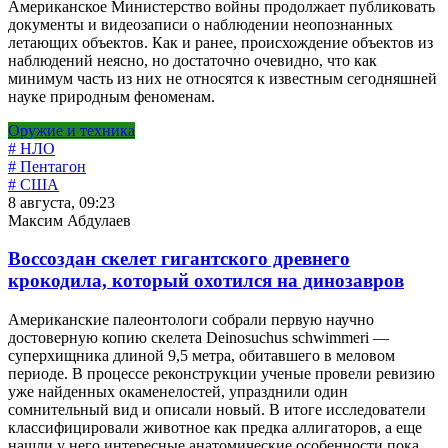
Американское Министерство войны продолжает публиковать
документы и видеозаписи о наблюдении неопознанных
летающих объектов. Как и ранее, происхождение объектов из
наблюдений неясно, но достаточно очевидно, что как
минимум часть из них не относятся к известным сегодняшней
науке природным феноменам.
Оружие и техника
# НЛО
# Пентагон
# США
8 августа, 09:23
Максим Абдулаев
Воссоздан скелет гигантского древнего
крокодила, который охотился на динозавров
Американские палеонтологи собрали первую научно
достоверную копию скелета Deinosuchus schwimmeri —
суперхищника длиной 9,5 метра, обитавшего в меловом
периоде. В процессе реконструкции ученые провели ревизию
уже найденных окаменелостей, упразднили один
сомнительный вид и описали новый. В итоге исследователи
классифицировали животное как предка аллигаторов, а еще
нашли у него интересные анатомические особенности пока