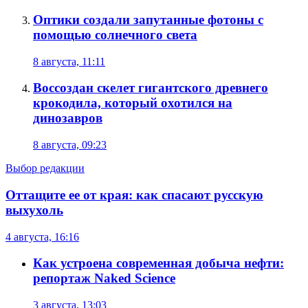
Оптики создали запутанные фотоны с
помощью солнечного света
8 августа, 11:11
Воссоздан скелет гигантского древнего
крокодила, который охотился на
динозавров
8 августа, 09:23
Выбор редакции
Оттащите ее от края: как спасают русскую
выхухоль
4 августа, 16:16
Как устроена современная добыча нефти:
репортаж Naked Science
3 августа, 13:03