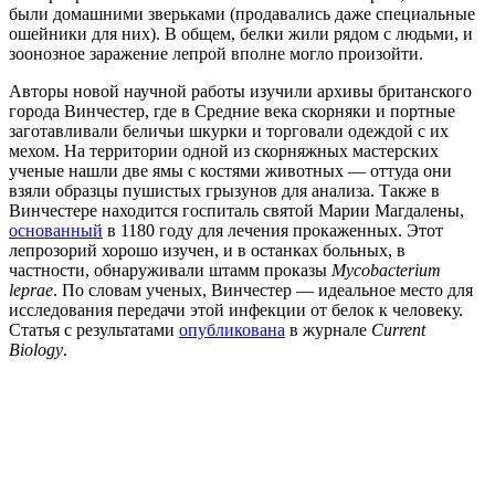
были домашними зверьками (продавались даже специальные
ошейники для них). В общем, белки жили рядом с людьми, и
зоонозное заражение лепрой вполне могло произойти.
Авторы новой научной работы изучили архивы британского
города Винчестер, где в Средние века скорняки и портные
заготавливали беличьи шкурки и торговали одеждой с их
мехом. На территории одной из скорняжных мастерских
ученые нашли две ямы с костями животных — оттуда они
взяли образцы пушистых грызунов для анализа. Также в
Винчестере находится госпиталь святой Марии Магдалены,
основанный
в 1180 году для лечения прокаженных. Этот
лепрозорий хорошо изучен, и в останках больных, в
частности, обнаруживали штамм проказы
Mycobacterium
leprae
. По словам ученых, Винчестер — идеальное место для
исследования передачи этой инфекции от белок к человеку.
Статья с результатами
опубликована
в журнале
Current
Biology
.