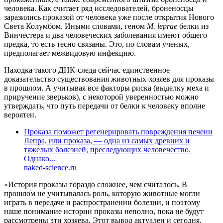
человека. Как считает ряд исследователей, броненосцы
заразились проказой от человека уже после открытия Нового
Света Колумбом. Иными словами, геном
M. leprae
белки из
Винчестера и два человеческих заболевания имеют общего
предка, то есть тесно связаны. Это, по словам ученых,
предполагает межвидовую инфекцию.
Находка такого ДНК-следа сейчас единственное
доказательство существования животных-хозяев для проказы
в прошлом. А учитывая все факторы риска (выделку меха и
приручение зверьков), с некоторой уверенностью можно
утверждать, что путь передачи от белки к человеку вполне
вероятен.
Проказа поможет регенерировать повреждения печени
Лепра, или проказа, — одна из самых древних и
тяжелых болезней, преследующих человечество.
Однако...
naked-science.ru
«История проказы гораздо сложнее, чем считалось. В
прошлом не учитывалась роль, которую животные могли
играть в передаче и распространении болезни, и поэтому
наше понимание истории проказы неполно, пока не будут
рассмотрены эти хозяева. Этот вывод актуален и сегодня,