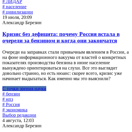
# ЛИДАР
# население
# цивилизации
19 июля, 20:09
Александр Березин
Кризис без дефицита: почему Россия встала в
очереди за бензином и когда они закончатся
Очереди на заправках стали привычным явлением в России, а
на фоне информационного вакуума от властей о конкретных
показателях производства бензина в июне население
вынуждено ориентироваться на слухи. Все это выглядит
довольно странно, но есть нюанс: скорее всего, кризис уже
начинает выдыхаться. Как именно мы это выяснили?
С точки зрения науки
# бензин
# нпз
# Россия
# экономика
Выбор редакции
4 августа, 12:03
Александр Березин