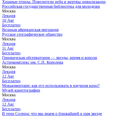
Хищные птицы. Повелители неба и жертвы цивилизации
Российская государственная библиотека для молодежи
Москва
Лекция
10
Авг
Бесплатно
Великая африканская миграция
Русское географическое общество
Москва
Лекция
11
Авг
Бесплатно
Гринвичская обсерватория — звезды, время и короли
Астрокомплекс им. С.П. Королева
Москва
Лекция
12
Авг
Бесплатно
Мокьюментари: как его использовать в научном кино?
Музей криптографии
Москва
Лекция
12
Авг
Бесплатно
В тени Солнца: что мы знаем о ближайшей к нам звезде