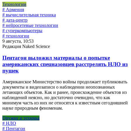
Технологии
# Армения
# вычислительная техника
# дата-центр
# нейросетевые технологии
# суперкомпьютеры
# технологии
9 августа, 10:53
Редакция Naked Science
Пентагон выложил материалы о попытке
американских спецназовцев расстрелять НЛО из
пушек
Американское Министерство войны продолжает публиковать
документы и видеозаписи о наблюдении неопознанных
летающих объектов. Как и ранее, происхождение объектов из
наблюдений неясно, но достаточно очевидно, что как
минимум часть из них не относятся к известным сегодняшней
науке природным феноменам.
Оружие и техника
# НЛО
# Пентагон