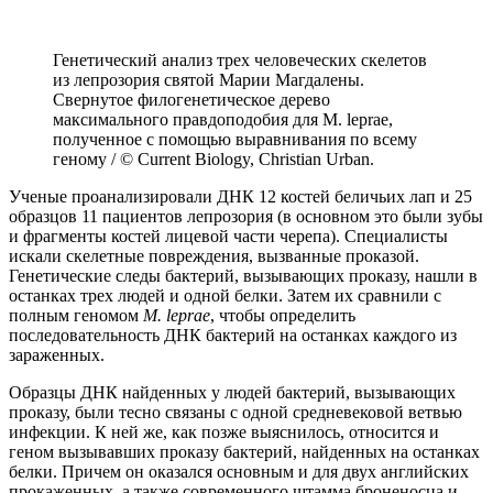
Генетический анализ трех человеческих скелетов
из лепрозория святой Марии Магдалены.
Свернутое филогенетическое дерево
максимального правдоподобия для M. leprae,
полученное с помощью выравнивания по всему
геному / © Current Biology, Christian Urban.
Ученые проанализировали ДНК 12 костей беличьих лап и 25
образцов 11 пациентов лепрозория (в основном это были зубы
и фрагменты костей лицевой части черепа). Специалисты
искали скелетные повреждения, вызванные проказой.
Генетические следы бактерий, вызывающих проказу, нашли в
останках трех людей и одной белки. Затем их сравнили с
полным геномом
M. leprae
, чтобы определить
последовательность ДНК бактерий на останках каждого из
зараженных.
Образцы ДНК найденных у людей бактерий, вызывающих
проказу, были тесно связаны с одной средневековой ветвью
инфекции. К ней же, как позже выяснилось, относится и
геном вызывавших проказу бактерий, найденных на останках
белки. Причем он оказался основным и для двух английских
прокаженных, а также современного штамма броненосца и